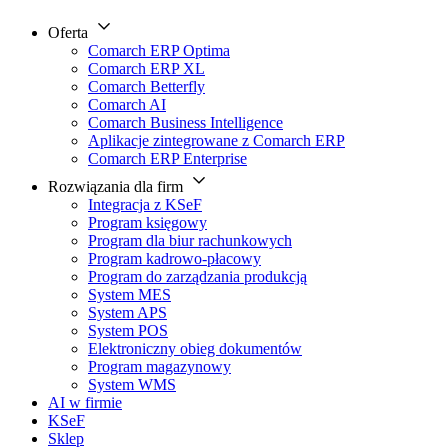
Oferta
Comarch ERP Optima
Comarch ERP XL
Comarch Betterfly
Comarch AI
Comarch Business Intelligence
Aplikacje zintegrowane z Comarch ERP
Comarch ERP Enterprise
Rozwiązania dla firm
Integracja z KSeF
Program księgowy
Program dla biur rachunkowych
Program kadrowo-płacowy
Program do zarządzania produkcją
System MES
System APS
System POS
Elektroniczny obieg dokumentów
Program magazynowy
System WMS
AI w firmie
KSeF
Sklep