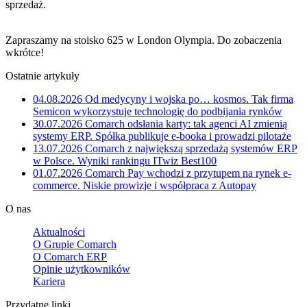
sprzedaż.
Zapraszamy na stoisko 625 w London Olympia. Do zobaczenia
wkrótce!
Ostatnie artykuły
04.08.2026
Od medycyny i wojska po… kosmos. Tak firma
Semicon wykorzystuje technologię do podbijania rynków
30.07.2026
Comarch odsłania karty: tak agenci AI zmienią
systemy ERP. Spółka publikuje e-booka i prowadzi pilotaże
13.07.2026
Comarch z największą sprzedażą systemów ERP
w Polsce. Wyniki rankingu ITwiz Best100
01.07.2026
Comarch Pay wchodzi z przytupem na rynek e-
commerce. Niskie prowizje i współpraca z Autopay
O nas
Aktualności
O Grupie Comarch
O Comarch ERP
Opinie użytkowników
Kariera
Przydatne linki