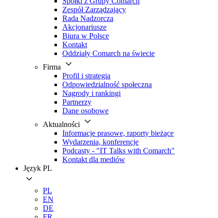
Spółki z Grupy Comarch
Zespół Zarządzający
Rada Nadzorcza
Akcjonariusze
Biura w Polsce
Kontakt
Oddziały Comarch na świecie
Firma
Profil i strategia
Odpowiedzialność społeczna
Nagrody i rankingi
Partnerzy
Dane osobowe
Aktualności
Informacje prasowe, raporty bieżące
Wydarzenia, konferencje
Podcasty - "IT Talks with Comarch"
Kontakt dla mediów
Język
PL
PL
EN
DE
FR