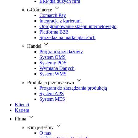
ERP dla dużych firm
e-Commerce
Comarch Pay
Integracja z kurierami
Oprogramowanie sklepu internetowego
Platforma B2B
Sprzedaż na marketplace'ach
Handel
Program sprzedażowy
System OMS
Systemy POS
Wymiana Danych
System WMS
Produkcja przemysłowa
Program do zarządzania produkcją
System APS
System MES
Klienci
Kariera
Firma
Kim jesteśmy
O nas