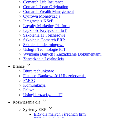
Comarch Life Insurance
Comarch Loan Origination
Comarch Wealth Management
Cyfrowa Monetyzacja
Integracja z KSeF
Loyalty Marketing Platform
Łączność Krytyczna i IoT
Szkolenia IT i biznesowe
Szkolenia Comarch ERP
Szkolenia e-learningowe
Usługi i Technologie ICT
Wymiana Danych i Zarządzanie Dokumentami
Zarządzanie Lojalnością
Branże
Biura rachunkowe
Finanse, Bankowość i Ubezpieczenia
FMCG
Komunikacja
Paliwa
Usługi i rozwiązania IT
Rozwiązania dla
Systemy ERP
ERP dla małych i średnich firm