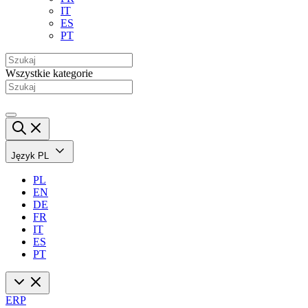
IT
ES
PT
Wszystkie kategorie
Język
PL
PL
EN
DE
FR
IT
ES
PT
ERP