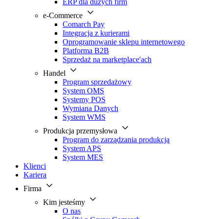
ERP dla dużych firm
e-Commerce
Comarch Pay
Integracja z kurierami
Oprogramowanie sklepu internetowego
Platforma B2B
Sprzedaż na marketplace'ach
Handel
Program sprzedażowy
System OMS
Systemy POS
Wymiana Danych
System WMS
Produkcja przemysłowa
Program do zarządzania produkcją
System APS
System MES
Klienci
Kariera
Firma
Kim jesteśmy
O nas