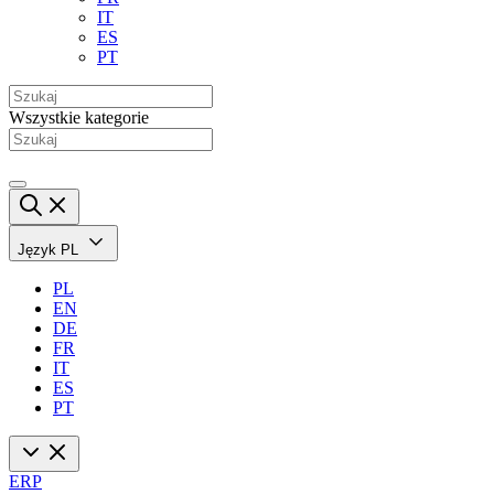
IT
ES
PT
Wszystkie kategorie
Język
PL
PL
EN
DE
FR
IT
ES
PT
ERP