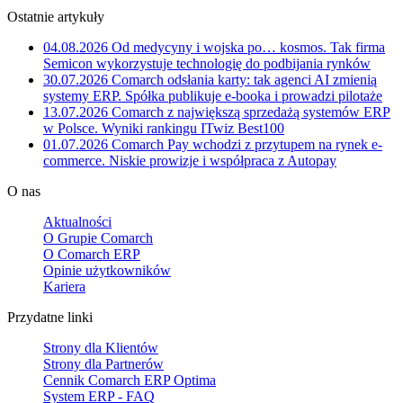
Ostatnie artykuły
04.08.2026
Od medycyny i wojska po… kosmos. Tak firma
Semicon wykorzystuje technologię do podbijania rynków
30.07.2026
Comarch odsłania karty: tak agenci AI zmienią
systemy ERP. Spółka publikuje e-booka i prowadzi pilotaże
13.07.2026
Comarch z największą sprzedażą systemów ERP
w Polsce. Wyniki rankingu ITwiz Best100
01.07.2026
Comarch Pay wchodzi z przytupem na rynek e-
commerce. Niskie prowizje i współpraca z Autopay
O nas
Aktualności
O Grupie Comarch
O Comarch ERP
Opinie użytkowników
Kariera
Przydatne linki
Strony dla Klientów
Strony dla Partnerów
Cennik Comarch ERP Optima
System ERP - FAQ