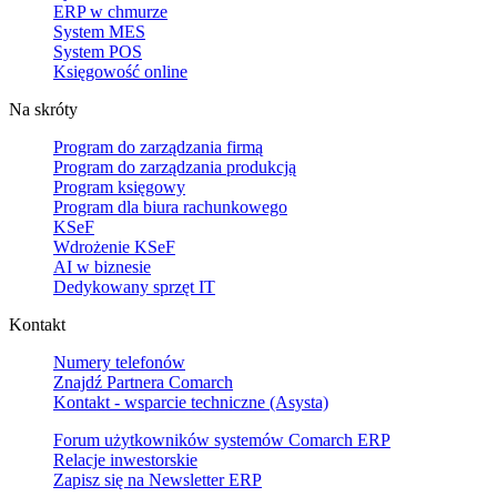
ERP w chmurze
System MES
System POS
Księgowość online
Na skróty
Program do zarządzania firmą
Program do zarządzania produkcją
Program księgowy
Program dla biura rachunkowego
KSeF
Wdrożenie KSeF
AI w biznesie
Dedykowany sprzęt IT
Kontakt
Numery telefonów
Znajdź Partnera Comarch
Kontakt - wsparcie techniczne (Asysta)
Forum użytkowników systemów Comarch ERP
Relacje inwestorskie
Zapisz się na Newsletter ERP