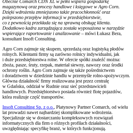
Obecnie Comarch CDN XL w pełni wspiera gospodarkę
magazynową oraz procesy handlowe i księgowe w Agro Corn.
Dzięki wdrożeniu zmniejszono także pracochłonność oraz
polepszono przepływ informacji w przedsiębiorstwie,
co z pewnością przekłada się na sprawną obsługę klienta.
Dodatkowo kadra zarządzająca została wyposażona w narzędzie
wspierające raportowanie i analizowanie
– mówi Łukasz Bera,
konsultant Insoft Consulting.
Agro Corn zajmuje się skupem, sprzedażą oraz logistyką płodów
rolnych. Klientami firmy są zarówno rolnicy indywidualni, jak
i duże przedsiębiorstwa rolne. W ofercie spółki znaleźć można:
zboża, pasze, śruty, rzepak, materiał siewny, nawozy oraz środki
ochrony roślin. Agro Corn zajmuje się także pośrednictwem
i doradztwem w dziedzinie handlu w przemyśle rolno-spożywczym.
Główna działalność firmy realizowana jest przez centralę
w Gdańsku, oddział w Rudnie oraz sieć przedstawicieli
handlowych. Przedsiębiorstwo posiada również flotę pojazdów,
która realizuje część transportów.
Insoft Consulting Sp. z o.o.
, Platynowy Partner Comarch, od wielu
lat prowadzi nawet najbardziej skomplikowane wdrożenia.
Specjalizuje się w dostarczaniu kompleksowych rozwiązań
informatycznych dla firm o różnych profilach działalności,
uwzględniając specyfikę branż, w których funkcjonują.