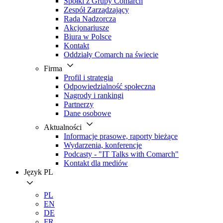
Spółki z Grupy Comarch
Zespół Zarządzający
Rada Nadzorcza
Akcjonariusze
Biura w Polsce
Kontakt
Oddziały Comarch na świecie
Firma
Profil i strategia
Odpowiedzialność społeczna
Nagrody i rankingi
Partnerzy
Dane osobowe
Aktualności
Informacje prasowe, raporty bieżące
Wydarzenia, konferencje
Podcasty - "IT Talks with Comarch"
Kontakt dla mediów
Język
PL
PL
EN
DE
FR