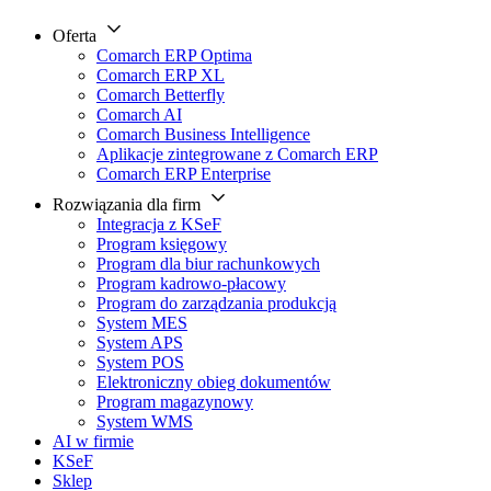
Oferta
Comarch ERP Optima
Comarch ERP XL
Comarch Betterfly
Comarch AI
Comarch Business Intelligence
Aplikacje zintegrowane z Comarch ERP
Comarch ERP Enterprise
Rozwiązania dla firm
Integracja z KSeF
Program księgowy
Program dla biur rachunkowych
Program kadrowo-płacowy
Program do zarządzania produkcją
System MES
System APS
System POS
Elektroniczny obieg dokumentów
Program magazynowy
System WMS
AI w firmie
KSeF
Sklep