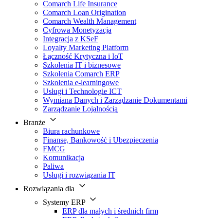
Comarch Life Insurance
Comarch Loan Origination
Comarch Wealth Management
Cyfrowa Monetyzacja
Integracja z KSeF
Loyalty Marketing Platform
Łączność Krytyczna i IoT
Szkolenia IT i biznesowe
Szkolenia Comarch ERP
Szkolenia e-learningowe
Usługi i Technologie ICT
Wymiana Danych i Zarządzanie Dokumentami
Zarządzanie Lojalnością
Branże
Biura rachunkowe
Finanse, Bankowość i Ubezpieczenia
FMCG
Komunikacja
Paliwa
Usługi i rozwiązania IT
Rozwiązania dla
Systemy ERP
ERP dla małych i średnich firm