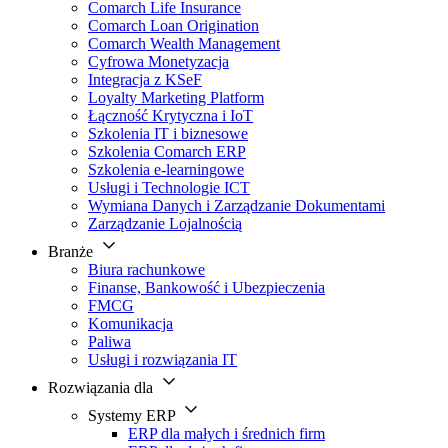
Comarch Life Insurance
Comarch Loan Origination
Comarch Wealth Management
Cyfrowa Monetyzacja
Integracja z KSeF
Loyalty Marketing Platform
Łączność Krytyczna i IoT
Szkolenia IT i biznesowe
Szkolenia Comarch ERP
Szkolenia e-learningowe
Usługi i Technologie ICT
Wymiana Danych i Zarządzanie Dokumentami
Zarządzanie Lojalnością
Branże
Biura rachunkowe
Finanse, Bankowość i Ubezpieczenia
FMCG
Komunikacja
Paliwa
Usługi i rozwiązania IT
Rozwiązania dla
Systemy ERP
ERP dla małych i średnich firm