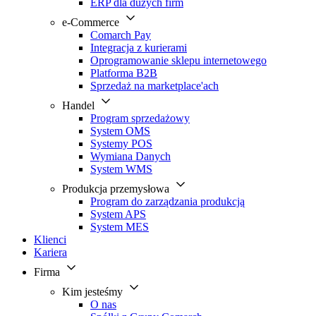
ERP dla dużych firm
e-Commerce
Comarch Pay
Integracja z kurierami
Oprogramowanie sklepu internetowego
Platforma B2B
Sprzedaż na marketplace'ach
Handel
Program sprzedażowy
System OMS
Systemy POS
Wymiana Danych
System WMS
Produkcja przemysłowa
Program do zarządzania produkcją
System APS
System MES
Klienci
Kariera
Firma
Kim jesteśmy
O nas