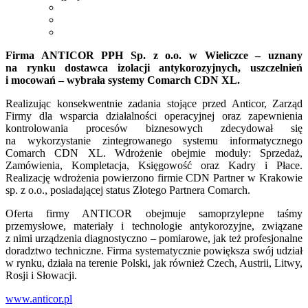
Firma ANTICOR PPH Sp. z o.o. w Wieliczce – uznany
na rynku dostawca izolacji antykorozyjnych, uszczelnień
i mocowań – wybrała systemy Comarch CDN XL.
Realizując konsekwentnie zadania stojące przed Anticor, Zarząd
Firmy dla wsparcia działalności operacyjnej oraz zapewnienia
kontrolowania procesów biznesowych zdecydował się
na wykorzystanie zintegrowanego systemu informatycznego
Comarch CDN XL. Wdrożenie obejmie moduły: Sprzedaż,
Zamówienia, Kompletacja, Księgowość oraz Kadry i Płace.
Realizację wdrożenia powierzono firmie CDN Partner w Krakowie
sp. z o.o., posiadającej status Złotego Partnera Comarch.
Oferta firmy ANTICOR obejmuje samoprzylepne taśmy
przemysłowe, materiały i technologie antykorozyjne, związane
z nimi urządzenia diagnostyczno –
pomiarowe, jak też profesjonalne
doradztwo techniczne. Firma systematycznie powiększa swój udział
w rynku, działa na terenie Polski, jak również Czech, Austrii, Litwy,
Rosji i Słowacji.
www.anticor.pl