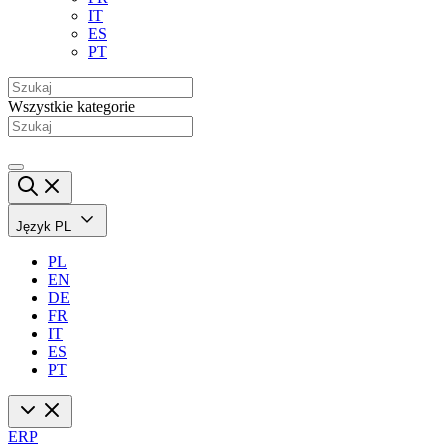
IT
ES
PT
Wszystkie kategorie
Język
PL
PL
EN
DE
FR
IT
ES
PT
ERP