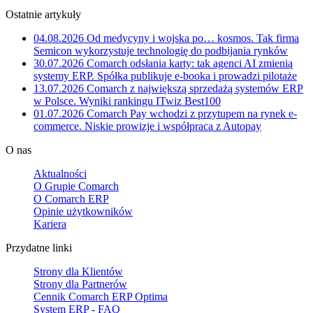
Ostatnie artykuły
04.08.2026
Od medycyny i wojska po… kosmos. Tak firma
Semicon wykorzystuje technologię do podbijania rynków
30.07.2026
Comarch odsłania karty: tak agenci AI zmienią
systemy ERP. Spółka publikuje e-booka i prowadzi pilotaże
13.07.2026
Comarch z największą sprzedażą systemów ERP
w Polsce. Wyniki rankingu ITwiz Best100
01.07.2026
Comarch Pay wchodzi z przytupem na rynek e-
commerce. Niskie prowizje i współpraca z Autopay
O nas
Aktualności
O Grupie Comarch
O Comarch ERP
Opinie użytkowników
Kariera
Przydatne linki
Strony dla Klientów
Strony dla Partnerów
Cennik Comarch ERP Optima
System ERP - FAQ