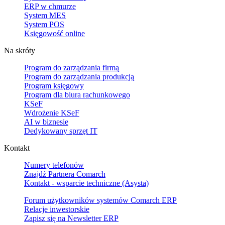
ERP w chmurze
System MES
System POS
Księgowość online
Na skróty
Program do zarządzania firmą
Program do zarządzania produkcją
Program księgowy
Program dla biura rachunkowego
KSeF
Wdrożenie KSeF
AI w biznesie
Dedykowany sprzęt IT
Kontakt
Numery telefonów
Znajdź Partnera Comarch
Kontakt - wsparcie techniczne (Asysta)
Forum użytkowników systemów Comarch ERP
Relacje inwestorskie
Zapisz się na Newsletter ERP