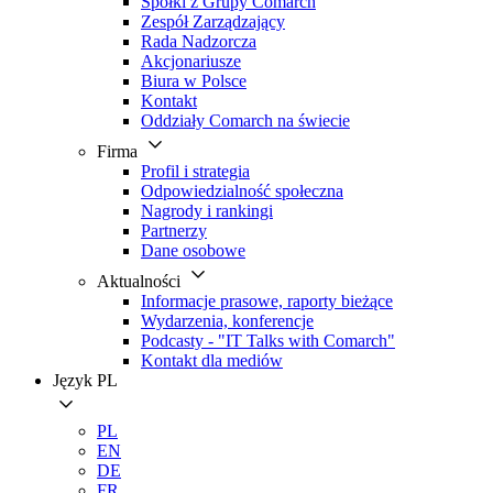
Spółki z Grupy Comarch
Zespół Zarządzający
Rada Nadzorcza
Akcjonariusze
Biura w Polsce
Kontakt
Oddziały Comarch na świecie
Firma
Profil i strategia
Odpowiedzialność społeczna
Nagrody i rankingi
Partnerzy
Dane osobowe
Aktualności
Informacje prasowe, raporty bieżące
Wydarzenia, konferencje
Podcasty - "IT Talks with Comarch"
Kontakt dla mediów
Język
PL
PL
EN
DE
FR