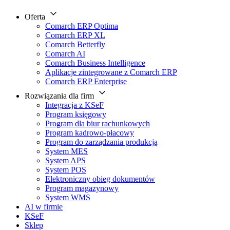
Oferta
Comarch ERP Optima
Comarch ERP XL
Comarch Betterfly
Comarch AI
Comarch Business Intelligence
Aplikacje zintegrowane z Comarch ERP
Comarch ERP Enterprise
Rozwiązania dla firm
Integracja z KSeF
Program księgowy
Program dla biur rachunkowych
Program kadrowo-płacowy
Program do zarządzania produkcją
System MES
System APS
System POS
Elektroniczny obieg dokumentów
Program magazynowy
System WMS
AI w firmie
KSeF
Sklep