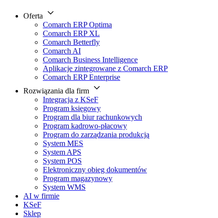
Oferta
Comarch ERP Optima
Comarch ERP XL
Comarch Betterfly
Comarch AI
Comarch Business Intelligence
Aplikacje zintegrowane z Comarch ERP
Comarch ERP Enterprise
Rozwiązania dla firm
Integracja z KSeF
Program księgowy
Program dla biur rachunkowych
Program kadrowo-płacowy
Program do zarządzania produkcją
System MES
System APS
System POS
Elektroniczny obieg dokumentów
Program magazynowy
System WMS
AI w firmie
KSeF
Sklep