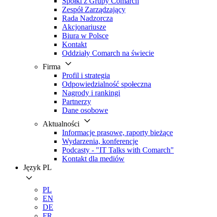
Spółki z Grupy Comarch
Zespół Zarządzający
Rada Nadzorcza
Akcjonariusze
Biura w Polsce
Kontakt
Oddziały Comarch na świecie
Firma
Profil i strategia
Odpowiedzialność społeczna
Nagrody i rankingi
Partnerzy
Dane osobowe
Aktualności
Informacje prasowe, raporty bieżące
Wydarzenia, konferencje
Podcasty - "IT Talks with Comarch"
Kontakt dla mediów
Język
PL
PL
EN
DE
FR