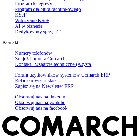
Program księgowy
Program dla biura rachunkowego
KSeF
Wdrożenie KSeF
AI w biznesie
Dedykowany sprzęt IT
Kontakt
Numery telefonów
Znajdź Partnera Comarch
Kontakt - wsparcie techniczne (Asysta)
Forum użytkowników systemów Comarch ERP
Relacje inwestorskie
Zapisz się na Newsletter ERP
Obserwuj nas na
linkedin
Obserwuj nas na
youtube
Obserwuj nas na
facebook