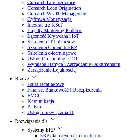
Comarch Life Insurance
Comarch Loan Origination
Comarch Wealth Management
Cyfrowa Monetyzacja
Integracja z KSeF
Loyalty Marketing Platform
Łączność Krytyczna i IoT
Szkolenia IT i biznesowe
Szkolenia Comarch ERP
Szkolenia e-learningowe
Usługi i Technologie ICT
Wymiana Danych i Zarządzanie Dokumentami
Zarządzanie Lojalnością
Branże
Biura rachunkowe
Finanse, Bankowość i Ubezpieczenia
FMCG
Komunikacja
Paliwa
Usługi i rozwiązania IT
Rozwiązania dla
Systemy ERP
ERP dla małych i średnich firm