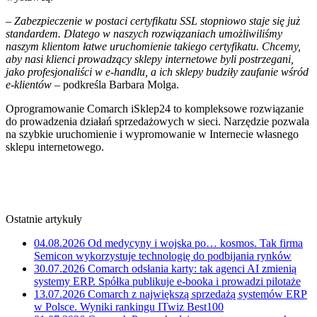
– Zabezpieczenie w postaci certyfikatu SSL stopniowo staje się już
standardem. Dlatego w naszych rozwiązaniach umożliwiliśmy
naszym klientom łatwe uruchomienie takiego certyfikatu. Chcemy,
aby nasi klienci prowadzący sklepy internetowe byli postrzegani,
jako profesjonaliści w e-handlu, a ich sklepy budziły zaufanie wśród
e-klientów
– podkreśla Barbara Molga.
Oprogramowanie Comarch iSklep24 to kompleksowe rozwiązanie
do prowadzenia działań sprzedażowych w sieci. Narzędzie pozwala
na szybkie uruchomienie i wypromowanie w Internecie własnego
sklepu internetowego.
Ostatnie artykuły
04.08.2026
Od medycyny i wojska po… kosmos. Tak firma
Semicon wykorzystuje technologię do podbijania rynków
30.07.2026
Comarch odsłania karty: tak agenci AI zmienią
systemy ERP. Spółka publikuje e-booka i prowadzi pilotaże
13.07.2026
Comarch z największą sprzedażą systemów ERP
w Polsce. Wyniki rankingu ITwiz Best100