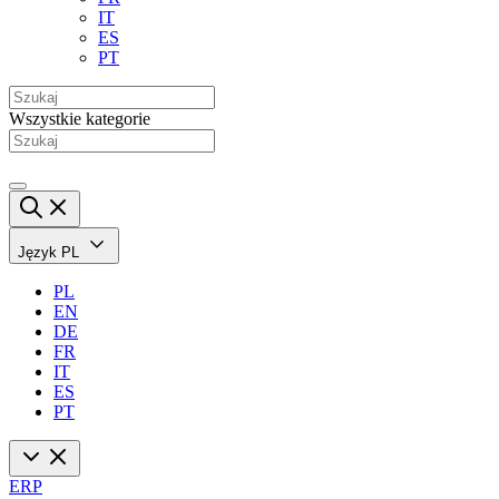
IT
ES
PT
Wszystkie kategorie
Język
PL
PL
EN
DE
FR
IT
ES
PT
ERP