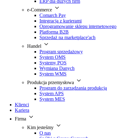
ERP dla dużych firm
e-Commerce
Comarch Pay
Integracja z kurierami
Oprogramowanie sklepu internetowego
Platforma B2B
Sprzedaż na marketplace'ach
Handel
Program sprzedażowy
System OMS
Systemy POS
Wymiana Danych
System WMS
Produkcja przemysłowa
Program do zarządzania produkcją
System APS
System MES
Klienci
Kariera
Firma
Kim jesteśmy
O nas