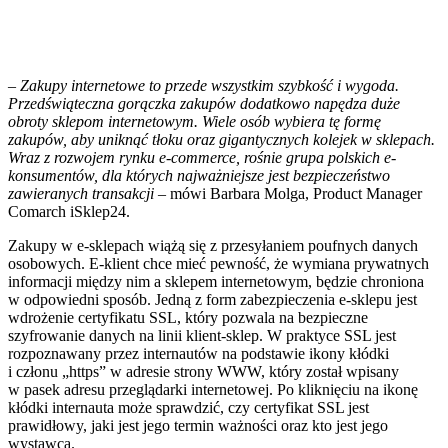
– Zakupy internetowe to przede wszystkim szybkość i wygoda.
Przedświąteczna gorączka zakupów dodatkowo napędza duże
obroty sklepom internetowym. Wiele osób wybiera tę formę
zakupów, aby uniknąć tłoku oraz gigantycznych kolejek w sklepach.
Wraz z rozwojem rynku e-commerce, rośnie grupa polskich e-
konsumentów, dla których najważniejsze jest bezpieczeństwo
zawieranych transakcji
– mówi Barbara Molga, Product Manager
Comarch iSklep24.
Zakupy w e-sklepach wiążą się z przesyłaniem poufnych danych
osobowych. E-klient chce mieć pewność, że wymiana prywatnych
informacji między nim a sklepem internetowym, będzie chroniona
w odpowiedni sposób. Jedną z form zabezpieczenia e-sklepu jest
wdrożenie certyfikatu SSL, który pozwala na bezpieczne
szyfrowanie danych na linii klient-sklep. W praktyce SSL jest
rozpoznawany przez internautów na podstawie ikony kłódki
i członu „https” w adresie strony WWW, który został wpisany
w pasek adresu przeglądarki internetowej. Po kliknięciu na ikonę
kłódki internauta może sprawdzić, czy certyfikat SSL jest
prawidłowy, jaki jest jego termin ważności oraz kto jest jego
wystawcą.