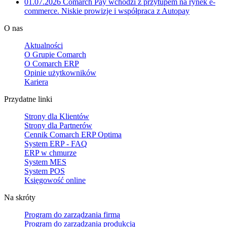
01.07.2026
Comarch Pay wchodzi z przytupem na rynek e-
commerce. Niskie prowizje i współpraca z Autopay
O nas
Aktualności
O Grupie Comarch
O Comarch ERP
Opinie użytkowników
Kariera
Przydatne linki
Strony dla Klientów
Strony dla Partnerów
Cennik Comarch ERP Optima
System ERP - FAQ
ERP w chmurze
System MES
System POS
Księgowość online
Na skróty
Program do zarządzania firmą
Program do zarządzania produkcją