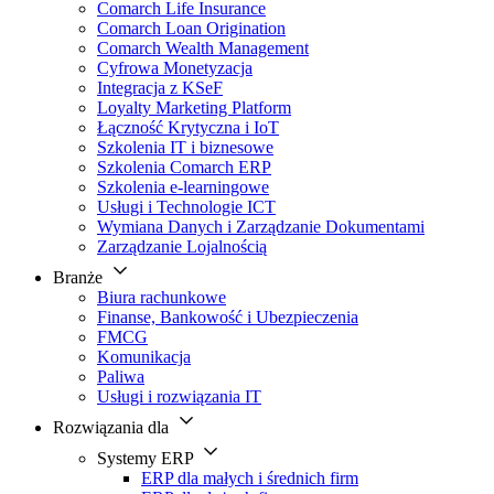
Comarch Life Insurance
Comarch Loan Origination
Comarch Wealth Management
Cyfrowa Monetyzacja
Integracja z KSeF
Loyalty Marketing Platform
Łączność Krytyczna i IoT
Szkolenia IT i biznesowe
Szkolenia Comarch ERP
Szkolenia e-learningowe
Usługi i Technologie ICT
Wymiana Danych i Zarządzanie Dokumentami
Zarządzanie Lojalnością
Branże
Biura rachunkowe
Finanse, Bankowość i Ubezpieczenia
FMCG
Komunikacja
Paliwa
Usługi i rozwiązania IT
Rozwiązania dla
Systemy ERP
ERP dla małych i średnich firm