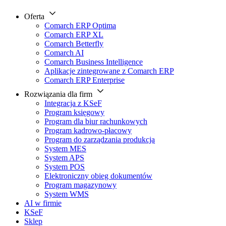
Oferta
Comarch ERP Optima
Comarch ERP XL
Comarch Betterfly
Comarch AI
Comarch Business Intelligence
Aplikacje zintegrowane z Comarch ERP
Comarch ERP Enterprise
Rozwiązania dla firm
Integracja z KSeF
Program księgowy
Program dla biur rachunkowych
Program kadrowo-płacowy
Program do zarządzania produkcją
System MES
System APS
System POS
Elektroniczny obieg dokumentów
Program magazynowy
System WMS
AI w firmie
KSeF
Sklep