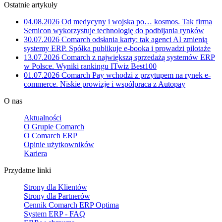
Ostatnie artykuły
04.08.2026
Od medycyny i wojska po… kosmos. Tak firma
Semicon wykorzystuje technologię do podbijania rynków
30.07.2026
Comarch odsłania karty: tak agenci AI zmienią
systemy ERP. Spółka publikuje e-booka i prowadzi pilotaże
13.07.2026
Comarch z największą sprzedażą systemów ERP
w Polsce. Wyniki rankingu ITwiz Best100
01.07.2026
Comarch Pay wchodzi z przytupem na rynek e-
commerce. Niskie prowizje i współpraca z Autopay
O nas
Aktualności
O Grupie Comarch
O Comarch ERP
Opinie użytkowników
Kariera
Przydatne linki
Strony dla Klientów
Strony dla Partnerów
Cennik Comarch ERP Optima
System ERP - FAQ