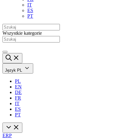
IT
ES
PT
Wszystkie kategorie
Język
PL
PL
EN
DE
FR
IT
ES
PT
ERP