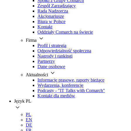
Spółki z Grupy Comarch
Zespół Zarządzający
Rada Nadzorcza
Akcjonariusze
Biura w Polsce
Kontakt
Oddziały Comarch na świecie
Firma
Profil i strategia
Odpowiedzialność społeczna
Nagrody i rankingi
Partnerzy
Dane osobowe
Aktualności
Informacje prasowe, raporty bieżące
Wydarzenia, konferencje
Podcasty - "IT Talks with Comarch"
Kontakt dla mediów
Język
PL
PL
EN
DE
FR