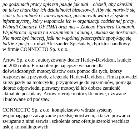
po godzinach pracy opis ten pasuje jak ulał – chcieli, aby określał
on także charakter ich działalności biznesowej. Aby nie martwić się
stale o formalności i zobowiązania, postanowili wdrożyć system
informatyczny, który wspomoże ich w organizacji codziennej pracy .
Wybrali Comarch OPT!MA oraz nas – Złotego Partnera Comarch.
Współpraca, oparta na zrozumieniu i dialogu, układa się doskonale.
Nie może być inaczej, jeśli na wspólnej płaszczyźnie spotykają się
ludzie z pasją
– mówi Aleksander Spleśniały, dyrektor handlowy
w firmie CONNECTO Sp. z o.o.
Arrow Sp. z o.o., autoryzowany dealer Harley-Davidson, istnieje
od 2006 roku. Firma oferuje najlepsze wsparcie dla
doświadczonych motocyklistów oraz pomoc dla tych, którzy
rozpoczynają przygodę z legendą Harley-Davidson. Firma prowadzi
kursy jazdy na motocyklu, przygotowuje do egzaminów, pomaga
dobrać odpowiedni pierwszy motocykl lub dobrze zamienić
aktualnie posiadany. Arrow oferuje motocykle nowe, używane
i budowane od podstaw.
CONNECTO Sp. z o.o. kompleksowo wdraża systemy
wspomagające zarządzanie przedsiębiorstwem, a także prowadzi
związane z nimi serwis i szkolenia oraz oferuje szeroki wachlarz
usług konsultingowych.