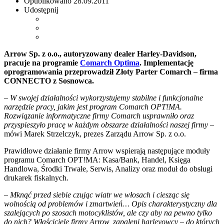
Opublikowano
28.09.2011
Udostępnij
Arrow Sp. z o.o., autoryzowany dealer Harley-Davidson,
pracuje na programie
Comarch Optima
. Implementację
oprogramowania przeprowadził Złoty Parter Comarch – firma
CONNECTO z Sosnowca.
– W swojej działalności wykorzystujemy stabilne i funkcjonalne
narzędzie pracy, jakim jest program Comarch OPT!MA.
Rozwiązanie informatyczne firmy Comarch usprawniło oraz
przyspieszyło pracę w każdym obszarze działalności naszej firmy
–
mówi Marek Strzelczyk, prezes Zarządu Arrow Sp. z o.o.
Prawidłowe działanie firmy Arrow wspierają następujące moduły
programu Comarch OPT!MA: Kasa/Bank, Handel, Księga
Handlowa, Środki Trwałe, Serwis, Analizy oraz moduł do obsługi
drukarek fiskalnych.
– Mknąć przed siebie czując wiatr we włosach i ciesząc się
wolnością od problemów i zmartwień… Opis charakterystyczny dla
szalejących po szosach motocyklistów, ale czy aby na pewno tylko
do nich? Właściciele firmy Arrow, zapaleni harleyowcy – do których