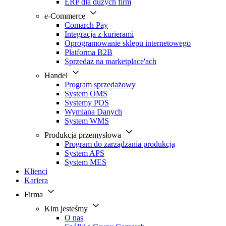
ERP dla dużych firm
e-Commerce
Comarch Pay
Integracja z kurierami
Oprogramowanie sklepu internetowego
Platforma B2B
Sprzedaż na marketplace'ach
Handel
Program sprzedażowy
System OMS
Systemy POS
Wymiana Danych
System WMS
Produkcja przemysłowa
Program do zarządzania produkcją
System APS
System MES
Klienci
Kariera
Firma
Kim jesteśmy
O nas