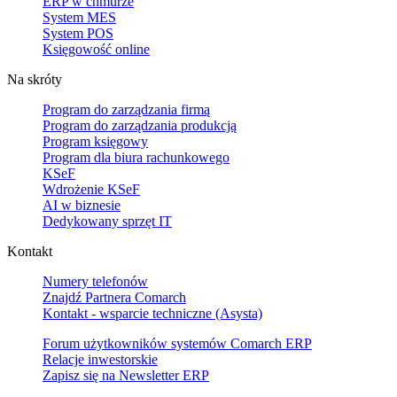
ERP w chmurze
System MES
System POS
Księgowość online
Na skróty
Program do zarządzania firmą
Program do zarządzania produkcją
Program księgowy
Program dla biura rachunkowego
KSeF
Wdrożenie KSeF
AI w biznesie
Dedykowany sprzęt IT
Kontakt
Numery telefonów
Znajdź Partnera Comarch
Kontakt - wsparcie techniczne (Asysta)
Forum użytkowników systemów Comarch ERP
Relacje inwestorskie
Zapisz się na Newsletter ERP