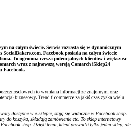
owym na całym świecie. Serwis rozrasta się w dynamicznym
is SocialBakers.com, Facebook posiada na całym świecie
liona. To ogromna rzesza potencjalnych klientów i większość
 Comarch wraz z najnowszą wersją Comarch iSklep24
su Facebook.
ołecznościowych to wymiana informacji ze znajomymi oraz
tencjał biznesowy. Trend f-commerce za jakiś czas zyska wielu
owary dostępne w e-sklepie, stają się widoczne w Facebook shop.
 do koszyka, składają zamówienie etc. To sklep internetowy
Facebook shop. Dzięki temu, klient prowadzi tylko jeden sklep, ale