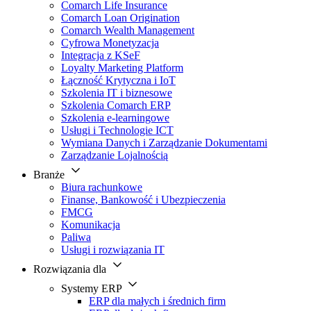
Comarch Life Insurance
Comarch Loan Origination
Comarch Wealth Management
Cyfrowa Monetyzacja
Integracja z KSeF
Loyalty Marketing Platform
Łączność Krytyczna i IoT
Szkolenia IT i biznesowe
Szkolenia Comarch ERP
Szkolenia e-learningowe
Usługi i Technologie ICT
Wymiana Danych i Zarządzanie Dokumentami
Zarządzanie Lojalnością
Branże
Biura rachunkowe
Finanse, Bankowość i Ubezpieczenia
FMCG
Komunikacja
Paliwa
Usługi i rozwiązania IT
Rozwiązania dla
Systemy ERP
ERP dla małych i średnich firm