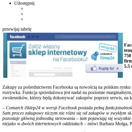
Udostępnij
przewijaj tabelę
Fac
tem
750
fir
5.5
Zakupy za pośrednictwem Facebooka są nowością na polskim rynku 
rozrywka. Funkcja sprzedażowa jest nadal na poziomie marginalnym, 
zwolenników, którzy będą dokonywać zakupów poprzez serwis, na kt
– Comarch iSklep24 w wersji Facebook posiada pełną funkcjonalność 
Sam proces zakupowy niczym nie różni się od zakupów w zwykłym skl
pozostaje główną jednostką sterowania – tam pojawiają się wszystkie 
niejako w dwóch internetowych oddziałach
– mówi Barbara Molga, P