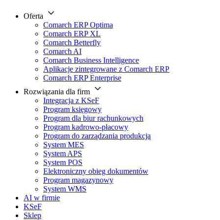
Oferta
Comarch ERP Optima
Comarch ERP XL
Comarch Betterfly
Comarch AI
Comarch Business Intelligence
Aplikacje zintegrowane z Comarch ERP
Comarch ERP Enterprise
Rozwiązania dla firm
Integracja z KSeF
Program księgowy
Program dla biur rachunkowych
Program kadrowo-płacowy
Program do zarządzania produkcją
System MES
System APS
System POS
Elektroniczny obieg dokumentów
Program magazynowy
System WMS
AI w firmie
KSeF
Sklep