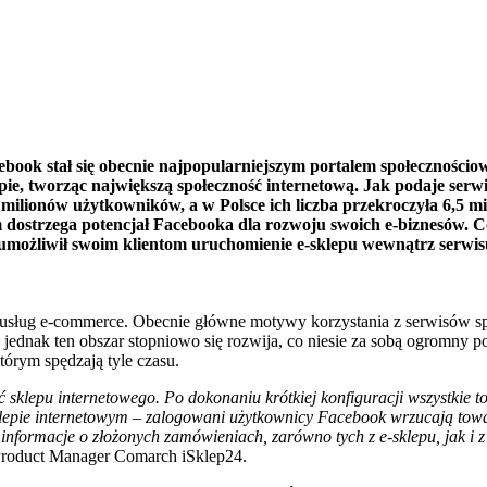
ebook stał się obecnie najpopularniejszym portalem społeczności
pie, tworząc największą społeczność internetową. Jak podaje serw
 milionów użytkowników, a w Polsce ich liczba przekroczyła 6,5 mi
m dostrzega potencjał Facebooka dla rozwoju swoich e-biznesów.
 umożliwił swoim klientom uruchomienie e-sklepu wewnątrz serwi
usług e-commerce. Obecnie główne motywy korzystania z serwisów sp
jednak ten obszar stopniowo się rozwija, co niesie za sobą ogromny po
órym spędzają tyle czasu.
sklepu internetowego. Po dokonaniu krótkiej konfiguracji wszystkie t
epie internetowym – zalogowani użytkownicy Facebook wrzucają towary
informacje o złożonych zamówieniach, zarówno tych z e-sklepu, jak i z 
roduct Manager Comarch iSklep24.