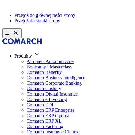
Przejdź do głównej treści strony
Przejdź do stopki strony
Produkty
AI i Sieci Autonomiczne
Bootcamp i Masterclass
Comarch Betterfly
Comarch Business Intelligence
Comarch Corporate Banking
Comarch Custody
Comarch Digital Insurance
Comarch e-Invoicing
Comarch EDI
Comarch ERP Enterprise
Comarch ERP Optima
Comarch ERP XL
Comarch Factoring
Comarch Insurance Claims