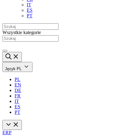
IT
ES
PT
Wszystkie kategorie
Język
PL
PL
EN
DE
FR
IT
ES
PT
ERP