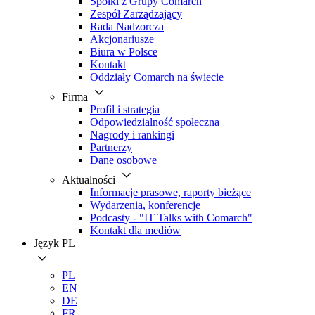
Spółki z Grupy Comarch
Zespół Zarządzający
Rada Nadzorcza
Akcjonariusze
Biura w Polsce
Kontakt
Oddziały Comarch na świecie
Firma
Profil i strategia
Odpowiedzialność społeczna
Nagrody i rankingi
Partnerzy
Dane osobowe
Aktualności
Informacje prasowe, raporty bieżące
Wydarzenia, konferencje
Podcasty - "IT Talks with Comarch"
Kontakt dla mediów
Język
PL
PL
EN
DE
FR