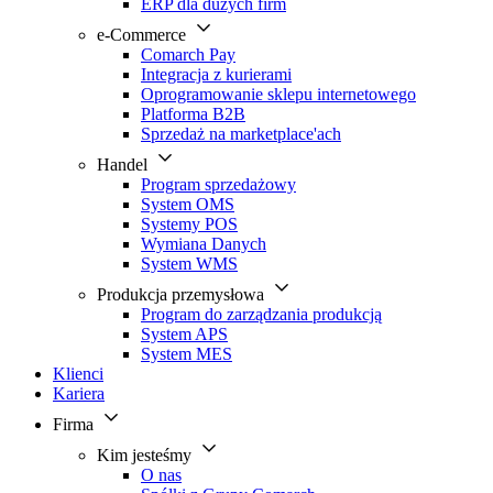
ERP dla dużych firm
e-Commerce
Comarch Pay
Integracja z kurierami
Oprogramowanie sklepu internetowego
Platforma B2B
Sprzedaż na marketplace'ach
Handel
Program sprzedażowy
System OMS
Systemy POS
Wymiana Danych
System WMS
Produkcja przemysłowa
Program do zarządzania produkcją
System APS
System MES
Klienci
Kariera
Firma
Kim jesteśmy
O nas