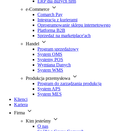
ERP dla dużych firm
e-Commerce
Comarch Pay
Integracja z kurierami
Oprogramowanie sklepu internetowego
Platforma B2B
Sprzedaż na marketplace'ach
Handel
Program sprzedażowy
System OMS
Systemy POS
Wymiana Danych
System WMS
Produkcja przemysłowa
Program do zarządzania produkcją
System APS
System MES
Klienci
Kariera
Firma
Kim jesteśmy
O nas