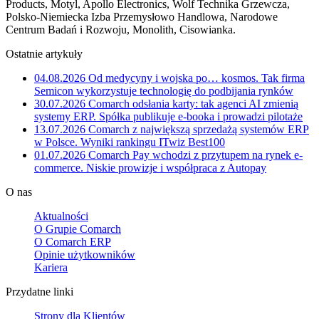
Products, Motyl, Apollo Electronics, Wolf Technika Grzewcza,
Polsko-Niemiecka Izba Przemysłowo Handlowa, Narodowe
Centrum Badań i Rozwoju, Monolith, Cisowianka.
Ostatnie artykuły
04.08.2026
Od medycyny i wojska po… kosmos. Tak firma
Semicon wykorzystuje technologię do podbijania rynków
30.07.2026
Comarch odsłania karty: tak agenci AI zmienią
systemy ERP. Spółka publikuje e-booka i prowadzi pilotaże
13.07.2026
Comarch z największą sprzedażą systemów ERP
w Polsce. Wyniki rankingu ITwiz Best100
01.07.2026
Comarch Pay wchodzi z przytupem na rynek e-
commerce. Niskie prowizje i współpraca z Autopay
O nas
Aktualności
O Grupie Comarch
O Comarch ERP
Opinie użytkowników
Kariera
Przydatne linki
Strony dla Klientów