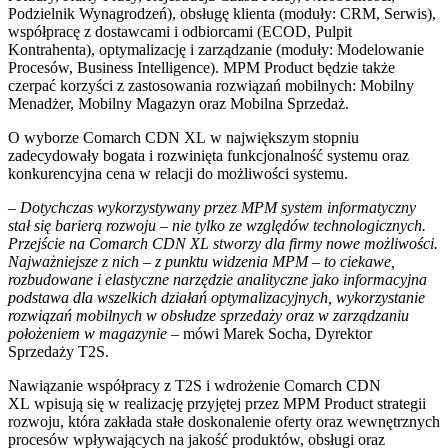
Podzielnik Wynagrodzeń), obsługę klienta (moduły: CRM, Serwis),
współpracę z dostawcami i odbiorcami (ECOD, Pulpit
Kontrahenta), optymalizację i zarządzanie (moduły: Modelowanie
Procesów, Business Intelligence). MPM Product będzie także
czerpać korzyści z zastosowania rozwiązań mobilnych: Mobilny
Menadżer, Mobilny Magazyn oraz Mobilna Sprzedaż.
O wyborze Comarch CDN XL w największym stopniu
zadecydowały bogata i rozwinięta funkcjonalność systemu oraz
konkurencyjna cena w relacji do możliwości systemu.
– Dotychczas wykorzystywany przez MPM system informatyczny
stał się barierą rozwoju – nie tylko ze względów technologicznych.
Przejście na Comarch CDN XL stworzy dla firmy nowe możliwości.
Najważniejsze z nich – z punktu widzenia MPM – to ciekawe,
rozbudowane i elastyczne narzędzie analityczne jako informacyjna
podstawa dla wszelkich działań optymalizacyjnych, wykorzystanie
rozwiązań mobilnych w obsłudze sprzedaży oraz w zarządzaniu
położeniem w magazynie
– mówi Marek Socha, Dyrektor
Sprzedaży T2S.
Nawiązanie współpracy z T2S i wdrożenie Comarch CDN
XL wpisują się w realizację przyjętej przez MPM Product strategii
rozwoju, która zakłada stałe doskonalenie oferty oraz wewnętrznych
procesów wpływających na jakość produktów, obsługi oraz