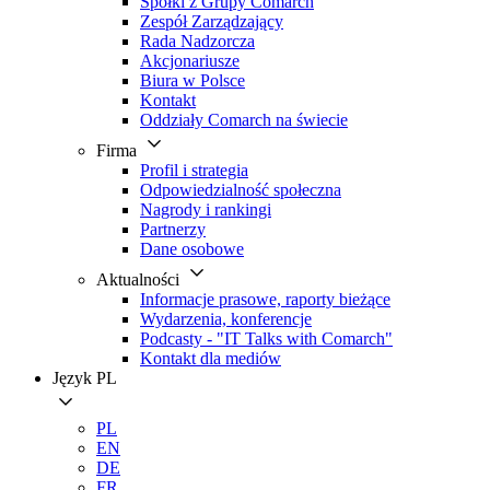
Spółki z Grupy Comarch
Zespół Zarządzający
Rada Nadzorcza
Akcjonariusze
Biura w Polsce
Kontakt
Oddziały Comarch na świecie
Firma
Profil i strategia
Odpowiedzialność społeczna
Nagrody i rankingi
Partnerzy
Dane osobowe
Aktualności
Informacje prasowe, raporty bieżące
Wydarzenia, konferencje
Podcasty - "IT Talks with Comarch"
Kontakt dla mediów
Język
PL
PL
EN
DE
FR