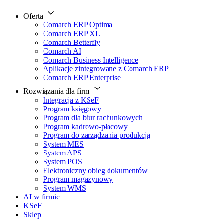
Oferta
Comarch ERP Optima
Comarch ERP XL
Comarch Betterfly
Comarch AI
Comarch Business Intelligence
Aplikacje zintegrowane z Comarch ERP
Comarch ERP Enterprise
Rozwiązania dla firm
Integracja z KSeF
Program księgowy
Program dla biur rachunkowych
Program kadrowo-płacowy
Program do zarządzania produkcją
System MES
System APS
System POS
Elektroniczny obieg dokumentów
Program magazynowy
System WMS
AI w firmie
KSeF
Sklep