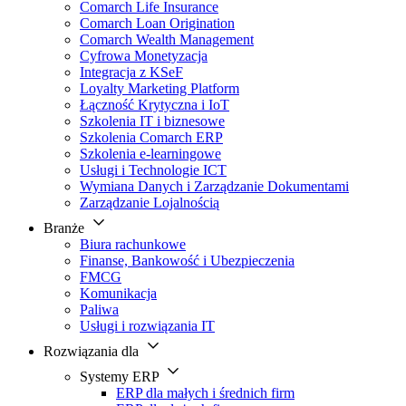
Comarch Life Insurance
Comarch Loan Origination
Comarch Wealth Management
Cyfrowa Monetyzacja
Integracja z KSeF
Loyalty Marketing Platform
Łączność Krytyczna i IoT
Szkolenia IT i biznesowe
Szkolenia Comarch ERP
Szkolenia e-learningowe
Usługi i Technologie ICT
Wymiana Danych i Zarządzanie Dokumentami
Zarządzanie Lojalnością
Branże
Biura rachunkowe
Finanse, Bankowość i Ubezpieczenia
FMCG
Komunikacja
Paliwa
Usługi i rozwiązania IT
Rozwiązania dla
Systemy ERP
ERP dla małych i średnich firm