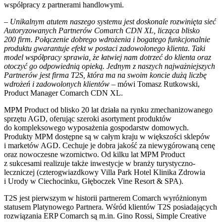
współpracy z partnerami handlowymi.
– Unikalnym atutem naszego systemu jest doskonale rozwinięta sieć
Autoryzowanych Partnerów Comarch CDN XL, licząca blisko
200 firm. Połączenie dobrego wdrożenia i bogatego funkcjonalnie
produktu gwarantuje efekt w postaci zadowolonego klienta. Taki
model współpracy sprawia, że łatwiej nam dotrzeć do klienta oraz
otoczyć go odpowiednią opieką. Jednym z naszych najważniejszych
Partnerów jest firma T2S, która ma na swoim koncie dużą liczbę
wdrożeń i zadowolonych klientów
– mówi Tomasz Rutkowski,
Product Manager Comarch CDN XL.
MPM Product od blisko 20 lat działa na rynku zmechanizowanego
sprzętu AGD, oferując szeroki asortyment produktów
do kompleksowego wyposażenia gospodarstw domowych.
Produkty MPM dostępne są w całym kraju w większości sklepów
i marketów AGD. Cechuje je dobra jakość za niewygórowaną cenę
oraz nowoczesne wzornictwo. Od kilku lat MPM Product
z sukcesami realizuje także inwestycje w branży turystyczno-
leczniczej (czterogwiazdkowy Villa Park Hotel Klinika Zdrowia
i Urody w Ciechocinku, Głęboczek Vine Resort & SPA).
T2S jest pierwszym w historii partnerem Comarch wyróżnionym
statusem Platynowego Partnera. Wśród klientów T2S posiadających
rozwiązania ERP Comarch są m.in. Gino Rossi, Simple Creative