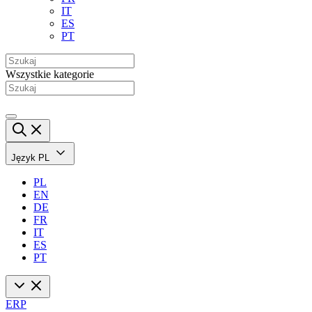
IT
ES
PT
Wszystkie kategorie
Język
PL
PL
EN
DE
FR
IT
ES
PT
ERP