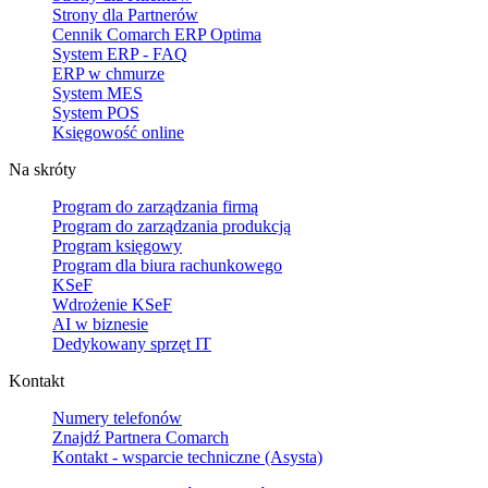
Strony dla Partnerów
Cennik Comarch ERP Optima
System ERP - FAQ
ERP w chmurze
System MES
System POS
Księgowość online
Na skróty
Program do zarządzania firmą
Program do zarządzania produkcją
Program księgowy
Program dla biura rachunkowego
KSeF
Wdrożenie KSeF
AI w biznesie
Dedykowany sprzęt IT
Kontakt
Numery telefonów
Znajdź Partnera Comarch
Kontakt - wsparcie techniczne (Asysta)