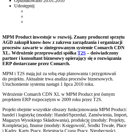
Opublikowano
20.01.2010
Udostępnij
MPM Product inwestuje w rozwój. Znany producent sprzętu
AGD zakupił know-how z zakresu zarządzania i organizacji
procesów zawarte w zintegrowanym systemie Comarch CDN
XL. Wdrożenie przeprowadzi spółka
T2S
– doświadczony
partner i konsultant biznesowy opierający się o rozwiązania
ERP dostarczane przez Comarch.
MPM i T2S mają już za sobą etap planowania i przygotowań
do projektu. Aktualnie trwa analiza procesów biznesowych.
Uruchomienie systemu nastąpi 1 lipca 2010 roku.
Wdrożenie Comarch CDN XL w MPM Product jest ósmym
projektem ERP rozpoczętym w 2009 roku przez T2S.
Projekt obejmie wszystkie obszary funkcjonowania MPM Product:
handel i logistykę (moduły: Handel/Sprzedaż, Zamówienia, Import,
Magazyn Wysokiego Składowania), produkcję (moduły: Projekty,
Kompletacja), finanse (moduły: Księgowość, Środki Trwałe, Płace
i Kadry, Karty Pracy, Rejestracja Czasu Pracy, Nieobecności,