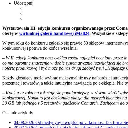
Udostępnij
Wystartowała III. edycja konkursu organizowanego przez Comarc
ofertę w
wirtualnej galerii handlowej iMall24
. Wszystkie e-sklep
W tym roku do konkursu zgłosiło się prawie 50 sklepów internetowyc
konkursowej i potrwa do końca września.
– W II. edycji konkursu nasz e-sklep został najlepiej oceniony przez
co ma ogromne znaczenie w dobie systematycznie rozwijającej się br
i ofertę produktową i być może po raz drugi zdobyć tytuł „Najlepsz
Każdy głosujący może wybrać maksymalnie trzy najbardziej atrakcyjn
prezentacji towarów, a także intuicyjna nawigacja po e-sklepie. Nie 
– Konkurs z roku na rok staje się popularniejszy, zarówno wśród zgła
konkursowej. Konkurs jest doskonałą okazja dla naszych klientów na
30 GB lub jednego z 5 zestawów gadżetów Comarch. Zachęcam do od
Ostatnie artykuły
04.08.2026
Od medycyny i wojska po… kosmos. Tak firma Sem
30.07.2026
Comarch odsłania karty: tak agenci AI zmienią sys