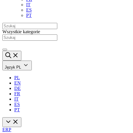
IT
ES
PT
Wszystkie kategorie
Język
PL
PL
EN
DE
FR
IT
ES
PT
ERP