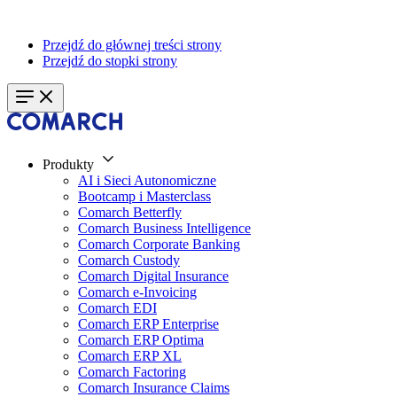
Przejdź do głównej treści strony
Przejdź do stopki strony
Produkty
AI i Sieci Autonomiczne
Bootcamp i Masterclass
Comarch Betterfly
Comarch Business Intelligence
Comarch Corporate Banking
Comarch Custody
Comarch Digital Insurance
Comarch e-Invoicing
Comarch EDI
Comarch ERP Enterprise
Comarch ERP Optima
Comarch ERP XL
Comarch Factoring
Comarch Insurance Claims