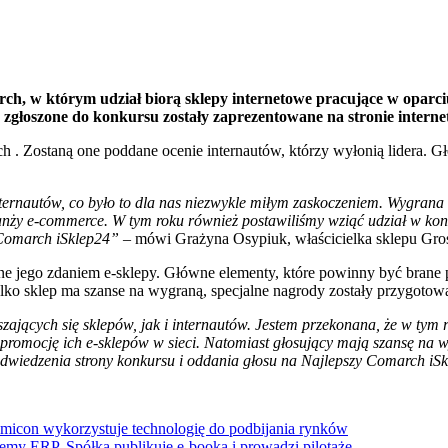
h, w którym udział biorą sklepy internetowe pracujące w oparci
y zgłoszone do konkursu zostały zaprezentowane na stronie inter
h . Zostaną one poddane ocenie internautów, którzy wyłonią lidera. 
 internautów, co było to dla nas niezwykle miłym zaskoczeniem. Wygran
anży e-commerce. W tym roku również postawiliśmy wziąć udział w kon
y Comarch iSklep24”
– mówi Grażyna Osypiuk, właścicielka sklepu Gro
e jego zdaniem e-sklepy. Główne elementy, które powinny być brane p
tylko sklep ma szanse na wygraną, specjalne nagrody zostały przygotow
szających się sklepów, jak i internautów. Jestem przekonana, że w tym
 promocję ich e-sklepów w sieci. Natomiast głosujący mają szansę na 
wiedzenia strony konkursu i oddania głosu na Najlepszy Comarch iS
icon wykorzystuje technologię do podbijania rynków
temy ERP. Spółka publikuje e-booka i prowadzi pilotaże