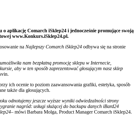
u o aplikację Comarch iSklep24 i jednocześnie promujące swoją
netowej www.Konkurs.iSklep24.pl.
Głosowanie na
Najlepszy Comarch iSklep24
odbywa się na stronie
a umożliwiła nam bezpłatną promocję sklepu w Internecie,
kursie, aby w ten sposób zaprezentować głosującym nasz sklep
svin.
rzy ich ocenie to poziom zaawansowania grafiki, estetyka, sposób
ane także dla głosujących.
 roku odnotujemy jeszcze wyższe wyniki odwiedzalności strony
wygranie nagród: usługi służącej do backupu danych iBard24
klep24
– mówi Barbara Molga, Product Manager Comarch iSklep24.