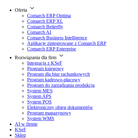
Oferta
Comarch ERP Optima
Comarch ERP XL
Comarch Betterfly
Comarch AI
Comarch Business Intelligence
Aplikacje zintegrowane z Comarch ERP
Comarch ERP Enterprise
Rozwiązania dla firm
Integracja z KSeF
Program księgowy
Program dla biur rachunkowych
Program kadrowo-płacowy
Program do zarządzania produkcją
System MES
System APS
System POS
Elektroniczny obieg dokumentów
Program magazynowy
System WMS
AI w firmie
KSeF
Sklep