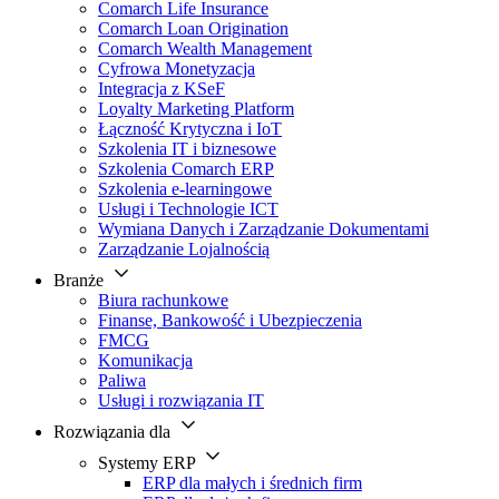
Comarch Life Insurance
Comarch Loan Origination
Comarch Wealth Management
Cyfrowa Monetyzacja
Integracja z KSeF
Loyalty Marketing Platform
Łączność Krytyczna i IoT
Szkolenia IT i biznesowe
Szkolenia Comarch ERP
Szkolenia e-learningowe
Usługi i Technologie ICT
Wymiana Danych i Zarządzanie Dokumentami
Zarządzanie Lojalnością
Branże
Biura rachunkowe
Finanse, Bankowość i Ubezpieczenia
FMCG
Komunikacja
Paliwa
Usługi i rozwiązania IT
Rozwiązania dla
Systemy ERP
ERP dla małych i średnich firm