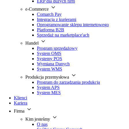
ERP dla dużych firm
e-Commerce
Comarch Pay
Integracja z kurierami
Oprogramowanie sklepu internetowego
Platforma B2B
Sprzedaż na marketplace'ach
Handel
Program sprzedażowy
System OMS
Systemy POS
Wymiana Danych
System WMS
Produkcja przemysłowa
Program do zarządzania produkcją
System APS
System MES
Klienci
Kariera
Firma
Kim jesteśmy
O nas