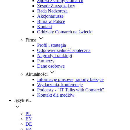
Spółki z Grupy Comarch
Zespół Zarządzający
Rada Nadzorcza
Akcjonariusze
Biura w Polsce
Kontakt
Oddziały Comarch na świecie
Firma
Profil i strategia
Odpowiedzialność społeczna
Nagrody i rankingi
Partnerzy
Dane osobowe
Aktualności
Informacje prasowe, raporty bieżące
Wydarzenia, konferencje
Podcasty - "IT Talks with Comarch"
Kontakt dla mediów
Język
PL
PL
EN
DE
FR