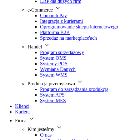
ERP dla dużych firm
e-Commerce
Comarch Pay
Integracja z kurierami
Oprogramowanie sklepu internetowego
Platforma B2B
Sprzedaż na marketplace'ach
Handel
Program sprzedażowy
System OMS
Systemy POS
Wymiana Danych
System WMS
Produkcja przemysłowa
Program do zarządzania produkcją
System APS
System MES
Klienci
Kariera
Firma
Kim jesteśmy
O nas