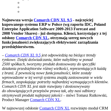
Najnowsza wersja
Comarch CDN XL 9.5
- najczęściej
kupowanego systemu ERP w Polsce (wg raportu IDC, Poland
Enterpise Application Software 2009-2013 Forecast and
2008 Vendor Shares) - już dostępna. Klienci, korzystający z tej
odsłony
Comarch CDN XL
, otrzymają szereg nowych
funkcjonalności zwiększających efektywność zarządzania
przedsiębiorstwem.
–
Comarch CDN XL 9.5
jest odpowiedzią na bieżące trendy
rynkowe. Dzięki doświadczaniu, które nabyliśmy w ponad
2500 spółkach, tworzymy produkt dostosowany do specyfiki
działania przedsiębiorstw różnej wielkości, reprezentujących każdą
z branż. Z pewnością nowe funkcjonalności, które zostały
wprowadzone w tej wersji systemu znajdą zastosowanie w wielu
firmach, zaspokajając potrzeby najbardziej wymagających klientów.
Comarch CDN XL jest stale rozwijany i dostosowywany
do obowiązujących przepisów prawa tak, aby nasi odbiorcy
otrzymywali produkt najlepszej jakości
– mówi Tomasz Rutkowski,
Product Manager
Comarch CDN XL
.
W najnowszej odsłonie
Comarch CDN XL
rozwinięto moduł CRM