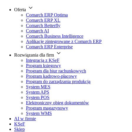
Oferta
Comarch ERP Optima
Comarch ERP XL
Comarch Betterfly
Comarch AI
Comarch Business Intelligence
Aplikacje zintegrowane z Comarch ERP
Comarch ERP Enterprise
Rozwiązania dla firm
Integracja z KSeF
Program księgowy
Program dla biur rachunkowych
Program kadrowo-płacowy
Program do zarządzania produkcją
System MES
System APS
System POS
Elektroniczny obieg dokumentów
Program magazynowy
System WMS
AI w firmie
KSeF
Sklep