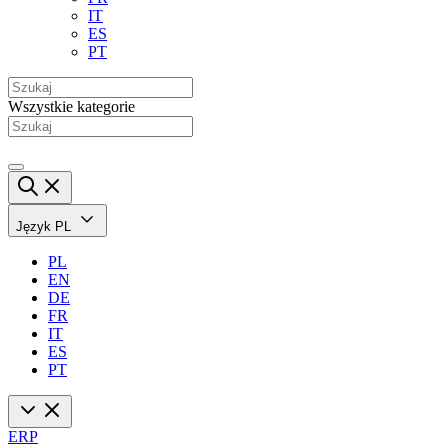
IT
ES
PT
Wszystkie kategorie
Język
PL
PL
EN
DE
FR
IT
ES
PT
ERP