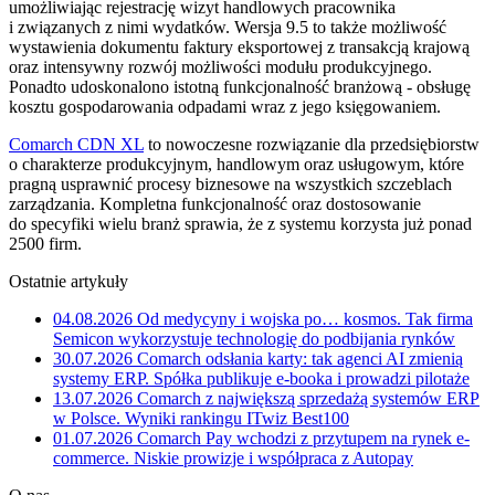
umożliwiając rejestrację wizyt handlowych pracownika
i związanych z nimi wydatków. Wersja 9.5 to także możliwość
wystawienia dokumentu faktury eksportowej z transakcją krajową
oraz intensywny rozwój możliwości modułu produkcyjnego.
Ponadto udoskonalono istotną funkcjonalność branżową - obsługę
kosztu gospodarowania odpadami wraz z jego księgowaniem.
Comarch CDN XL
to nowoczesne rozwiązanie dla przedsiębiorstw
o charakterze produkcyjnym, handlowym oraz usługowym, które
pragną usprawnić procesy biznesowe na wszystkich szczeblach
zarządzania. Kompletna funkcjonalność oraz dostosowanie
do specyfiki wielu branż sprawia, że z systemu korzysta już ponad
2500 firm.
Ostatnie artykuły
04.08.2026
Od medycyny i wojska po… kosmos. Tak firma
Semicon wykorzystuje technologię do podbijania rynków
30.07.2026
Comarch odsłania karty: tak agenci AI zmienią
systemy ERP. Spółka publikuje e-booka i prowadzi pilotaże
13.07.2026
Comarch z największą sprzedażą systemów ERP
w Polsce. Wyniki rankingu ITwiz Best100
01.07.2026
Comarch Pay wchodzi z przytupem na rynek e-
commerce. Niskie prowizje i współpraca z Autopay