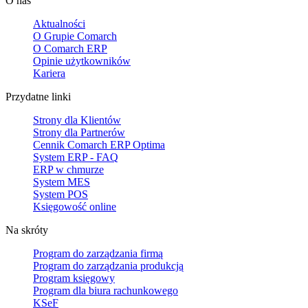
O nas
Aktualności
O Grupie Comarch
O Comarch ERP
Opinie użytkowników
Kariera
Przydatne linki
Strony dla Klientów
Strony dla Partnerów
Cennik Comarch ERP Optima
System ERP - FAQ
ERP w chmurze
System MES
System POS
Księgowość online
Na skróty
Program do zarządzania firmą
Program do zarządzania produkcją
Program księgowy
Program dla biura rachunkowego
KSeF