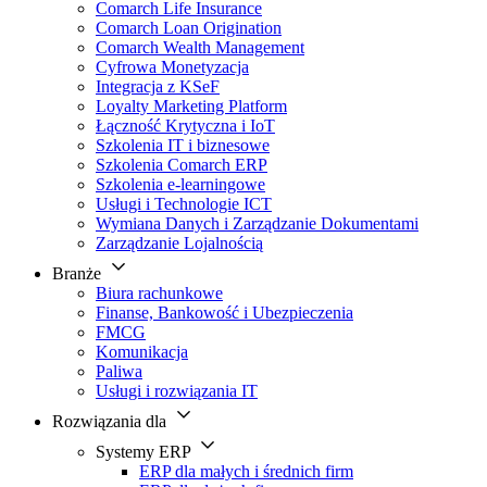
Comarch Life Insurance
Comarch Loan Origination
Comarch Wealth Management
Cyfrowa Monetyzacja
Integracja z KSeF
Loyalty Marketing Platform
Łączność Krytyczna i IoT
Szkolenia IT i biznesowe
Szkolenia Comarch ERP
Szkolenia e-learningowe
Usługi i Technologie ICT
Wymiana Danych i Zarządzanie Dokumentami
Zarządzanie Lojalnością
Branże
Biura rachunkowe
Finanse, Bankowość i Ubezpieczenia
FMCG
Komunikacja
Paliwa
Usługi i rozwiązania IT
Rozwiązania dla
Systemy ERP
ERP dla małych i średnich firm