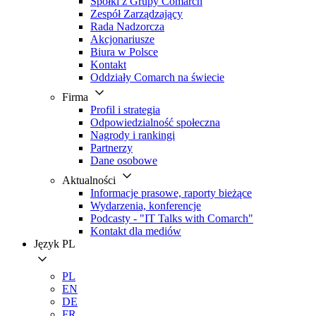
Spółki z Grupy Comarch
Zespół Zarządzający
Rada Nadzorcza
Akcjonariusze
Biura w Polsce
Kontakt
Oddziały Comarch na świecie
Firma
Profil i strategia
Odpowiedzialność społeczna
Nagrody i rankingi
Partnerzy
Dane osobowe
Aktualności
Informacje prasowe, raporty bieżące
Wydarzenia, konferencje
Podcasty - "IT Talks with Comarch"
Kontakt dla mediów
Język
PL
PL
EN
DE
FR