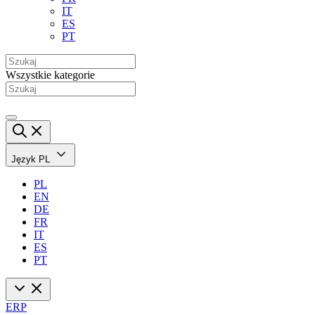
IT
ES
PT
Wszystkie kategorie
Język
PL
PL
EN
DE
FR
IT
ES
PT
ERP