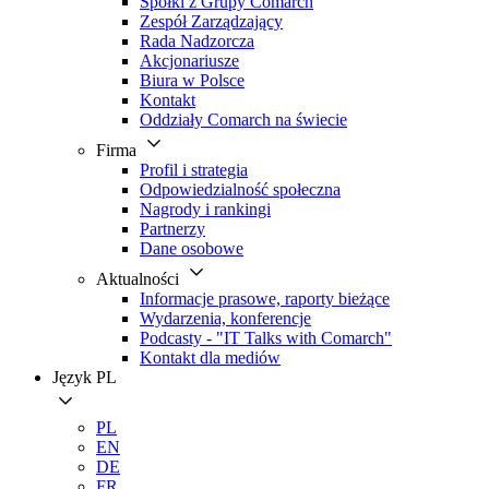
Spółki z Grupy Comarch
Zespół Zarządzający
Rada Nadzorcza
Akcjonariusze
Biura w Polsce
Kontakt
Oddziały Comarch na świecie
Firma
Profil i strategia
Odpowiedzialność społeczna
Nagrody i rankingi
Partnerzy
Dane osobowe
Aktualności
Informacje prasowe, raporty bieżące
Wydarzenia, konferencje
Podcasty - "IT Talks with Comarch"
Kontakt dla mediów
Język
PL
PL
EN
DE
FR