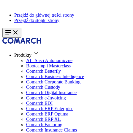
Przejdź do głównej treści strony
Przejdź do stopki strony
Produkty
AI i Sieci Autonomiczne
Bootcamp i Masterclass
Comarch Betterfly
Comarch Business Intelligence
Comarch Corporate Banking
Comarch Custody
Comarch Digital Insurance
Comarch e-Invoicing
Comarch EDI
Comarch ERP Enterprise
Comarch ERP Optima
Comarch ERP XL
Comarch Factoring
Comarch Insurance Claims