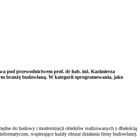
owa pod przewodnictwem prof. dr hab. inż. Kazimierza
ym branżę budowlaną. W kategorii oprogramowania, jako
ezbędne do budowy i modernizacji obiektów realizowanych z dbałością
formatyczne, wspierające każdy obszar działania firmy budowlanej.