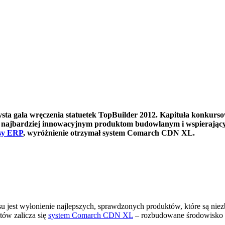
zysta gala wręczenia statuetek TopBuilder 2012. Kapituła konkurs
a najbardziej innowacyjnym produktom budowlanym i wspierając
asy ERP
, wyróżnienie otrzymał system Comarch CDN XL.
rsu jest wyłonienie najlepszych, sprawdzonych produktów, które są ni
tów zalicza się
system Comarch CDN XL
– rozbudowane środowisko in