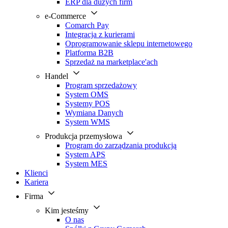
ERP dla dużych firm
e-Commerce
Comarch Pay
Integracja z kurierami
Oprogramowanie sklepu internetowego
Platforma B2B
Sprzedaż na marketplace'ach
Handel
Program sprzedażowy
System OMS
Systemy POS
Wymiana Danych
System WMS
Produkcja przemysłowa
Program do zarządzania produkcją
System APS
System MES
Klienci
Kariera
Firma
Kim jesteśmy
O nas