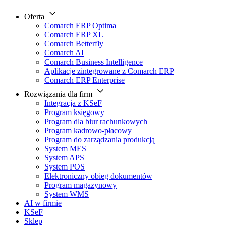
Oferta
Comarch ERP Optima
Comarch ERP XL
Comarch Betterfly
Comarch AI
Comarch Business Intelligence
Aplikacje zintegrowane z Comarch ERP
Comarch ERP Enterprise
Rozwiązania dla firm
Integracja z KSeF
Program księgowy
Program dla biur rachunkowych
Program kadrowo-płacowy
Program do zarządzania produkcją
System MES
System APS
System POS
Elektroniczny obieg dokumentów
Program magazynowy
System WMS
AI w firmie
KSeF
Sklep