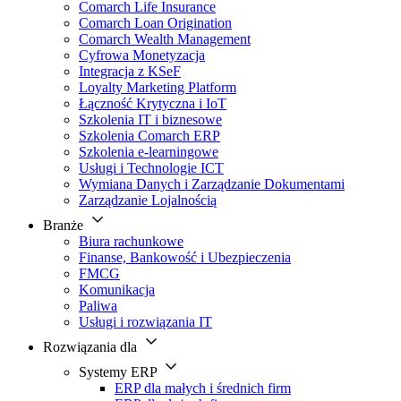
Comarch Life Insurance
Comarch Loan Origination
Comarch Wealth Management
Cyfrowa Monetyzacja
Integracja z KSeF
Loyalty Marketing Platform
Łączność Krytyczna i IoT
Szkolenia IT i biznesowe
Szkolenia Comarch ERP
Szkolenia e-learningowe
Usługi i Technologie ICT
Wymiana Danych i Zarządzanie Dokumentami
Zarządzanie Lojalnością
Branże
Biura rachunkowe
Finanse, Bankowość i Ubezpieczenia
FMCG
Komunikacja
Paliwa
Usługi i rozwiązania IT
Rozwiązania dla
Systemy ERP
ERP dla małych i średnich firm