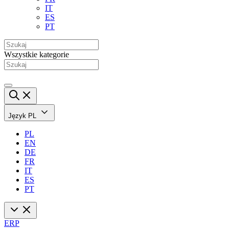
IT
ES
PT
Wszystkie kategorie
Język
PL
PL
EN
DE
FR
IT
ES
PT
ERP