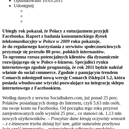
Opublikowano
10.03.2011
Udostępnij
Ubiegły rok pokazał, że Polacy z entuzjazmem przyjęli
Facebooka. Raport z badania konsumenckiego
Rynek
telekomunikacyjny w Polsce w 2009
roku pokazuje,
że do regularnego korzystania z serwisów społecznościowych
przyznaje się przeszło 80 proc. polskich internautów.
To ogromna rzesza potencjalnych klientów dla dynamicznie
rozwijającego się w Polsce e-biznesu. Specjaliści rynku
internetowego zgodnie prognozują, że rok 2011 będzie należał
właśnie do social commerce. Zgodnie z panującym trendem
Comarch udostępnił nową wersję Comarch iSklep24 5.2, która
posiada wbudowane wtyczki pozwalające na integrację sklepu
internetowego z Facebookiem.
Według danych z serwisu Socialbakers.com, już ponad 25 proc.
Polaków posiadających dostęp do Internetu, czyli 5,63 mln osób,
ma swoje konto na Facebooku. Od początku tego roku przyrost
zarejestrowanych osób wyniósł 25 proc., co stanowi ok. 1,13 mln
nowych użytkowników.
– Powyższe dane kreują oczywisty wniosek
– z e-biznesem trzeba dzisiaj być tam, gdzie naturalnie przebywa
lwia część internautów – potencjalnych odbiorców produktów