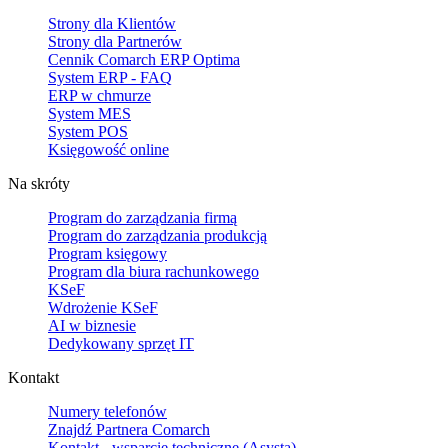
Strony dla Klientów
Strony dla Partnerów
Cennik Comarch ERP Optima
System ERP - FAQ
ERP w chmurze
System MES
System POS
Księgowość online
Na skróty
Program do zarządzania firmą
Program do zarządzania produkcją
Program księgowy
Program dla biura rachunkowego
KSeF
Wdrożenie KSeF
AI w biznesie
Dedykowany sprzęt IT
Kontakt
Numery telefonów
Znajdź Partnera Comarch
Kontakt - wsparcie techniczne (Asysta)