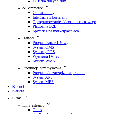
ERP dla dużych firm
e-Commerce
Comarch Pay
Integracja z kurierami
Oprogramowanie sklepu internetowego
Platforma B2B
Sprzedaż na marketplace'ach
Handel
Program sprzedażowy
System OMS
Systemy POS
Wymiana Danych
System WMS
Produkcja przemysłowa
Program do zarządzania produkcją
System APS
System MES
Klienci
Kariera
Firma
Kim jesteśmy
O nas