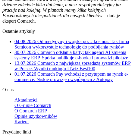
dzienne zaledwie klika dni temu, a nasz zespół produkcyjny już
pracuje nad kolejną. W planach mamy kilka kolejnych
Facebookowych niespodzianek dla naszych klientów
– dodaje
ekspert Comarch.
Ostatnie artykuły
04.08.2026
Od medycyny i wojska po… kosmos. Tak firma
Semicon wykorzystuje technologię do podbijania rynków
30.07.2026
Comarch odsłania karty: tak agenci AI zmienią
systemy ERP. Spółka publikuje e-booka i prowadzi pilotaże
13.07.2026
Comarch z największą sprzedażą systemów ERP
w Polsce. Wyniki rankingu ITwiz Best100
01.07.2026
Comarch Pay wchodzi z przytupem na rynek e-
commerce. Niskie prowizje i współpraca z Autopay
O nas
Aktualności
O Grupie Comarch
O Comarch ERP
Opinie użytkowników
Kariera
Przydatne linki