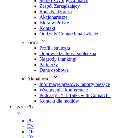
Spółki z Grupy Comarch
Zespół Zarządzający
Rada Nadzorcza
Akcjonariusze
Biura w Polsce
Kontakt
Oddziały Comarch na świecie
Firma
Profil i strategia
Odpowiedzialność społeczna
Nagrody i rankingi
Partnerzy
Dane osobowe
Aktualności
Informacje prasowe, raporty bieżące
Wydarzenia, konferencje
Podcasty - "IT Talks with Comarch"
Kontakt dla mediów
Język
PL
PL
EN
DE
FR