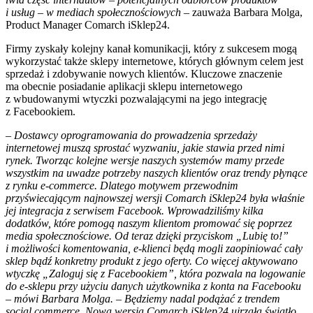
i usług – w mediach społecznościowych
– zauważa Barbara Molga,
Product Manager Comarch iSklep24.
Firmy zyskały kolejny kanał komunikacji, który z sukcesem mogą
wykorzystać także sklepy internetowe, których głównym celem jest
sprzedaż i zdobywanie nowych klientów. Kluczowe znaczenie
ma obecnie posiadanie aplikacji sklepu internetowego
z wbudowanymi wtyczki pozwalającymi na jego integrację
z Facebookiem.
– Dostawcy oprogramowania do prowadzenia sprzedaży
internetowej muszą sprostać wyzwaniu, jakie stawia przed nimi
rynek. Tworząc kolejne wersje naszych systemów mamy przede
wszystkim na uwadze potrzeby naszych klientów oraz trendy płynące
z rynku e-commerce. Dlatego motywem przewodnim
przyświecającym najnowszej wersji Comarch iSklep24 była właśnie
jej integracja z serwisem Facebook. Wprowadziliśmy kilka
dodatków, które pomogą naszym klientom promować się poprzez
media społecznościowe. Od teraz dzięki przyciskom „Lubię to!”
i możliwości komentowania, e-klienci będą mogli zaopiniować cały
sklep bądź konkretny produkt z jego oferty. Co więcej aktywowano
wtyczkę „Zaloguj się z Facebookiem”, która pozwala na logowanie
do e-sklepu przy użyciu danych użytkownika z konta na Facebooku
– mówi Barbara Molga. – Będziemy nadal podążać z trendem
social commerce. Nowa wersja Comarch iSklep24 ujrzała światło