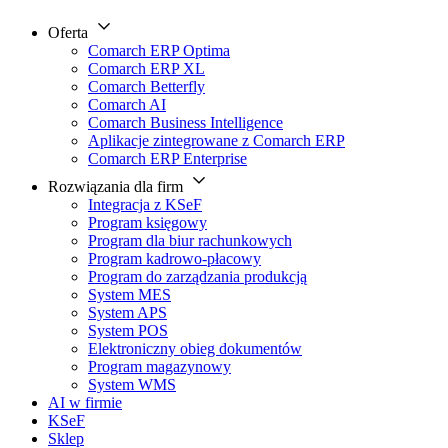
Oferta
Comarch ERP Optima
Comarch ERP XL
Comarch Betterfly
Comarch AI
Comarch Business Intelligence
Aplikacje zintegrowane z Comarch ERP
Comarch ERP Enterprise
Rozwiązania dla firm
Integracja z KSeF
Program księgowy
Program dla biur rachunkowych
Program kadrowo-płacowy
Program do zarządzania produkcją
System MES
System APS
System POS
Elektroniczny obieg dokumentów
Program magazynowy
System WMS
AI w firmie
KSeF
Sklep