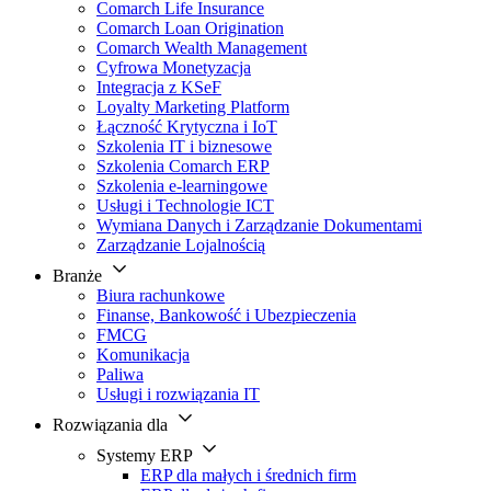
Comarch Life Insurance
Comarch Loan Origination
Comarch Wealth Management
Cyfrowa Monetyzacja
Integracja z KSeF
Loyalty Marketing Platform
Łączność Krytyczna i IoT
Szkolenia IT i biznesowe
Szkolenia Comarch ERP
Szkolenia e-learningowe
Usługi i Technologie ICT
Wymiana Danych i Zarządzanie Dokumentami
Zarządzanie Lojalnością
Branże
Biura rachunkowe
Finanse, Bankowość i Ubezpieczenia
FMCG
Komunikacja
Paliwa
Usługi i rozwiązania IT
Rozwiązania dla
Systemy ERP
ERP dla małych i średnich firm