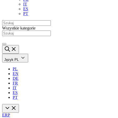
IT
ES
PT
Wszystkie kategorie
Język
PL
PL
EN
DE
FR
IT
ES
PT
ERP