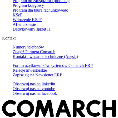
Program do zarządzania produkcją
Program księgowy
Program dla biura rachunkowego
KSeF
Wdrożenie KSeF
AI w biznesie
Dedykowany sprzęt IT
Kontakt
Numery telefonów
Znajdź Partnera Comarch
Kontakt - wsparcie techniczne (Asysta)
Forum użytkowników systemów Comarch ERP
Relacje inwestorskie
Zapisz się na Newsletter ERP
Obserwuj nas na
linkedin
Obserwuj nas na
youtube
Obserwuj nas na
facebook