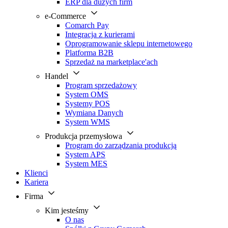
ERP dla dużych firm
e-Commerce
Comarch Pay
Integracja z kurierami
Oprogramowanie sklepu internetowego
Platforma B2B
Sprzedaż na marketplace'ach
Handel
Program sprzedażowy
System OMS
Systemy POS
Wymiana Danych
System WMS
Produkcja przemysłowa
Program do zarządzania produkcją
System APS
System MES
Klienci
Kariera
Firma
Kim jesteśmy
O nas