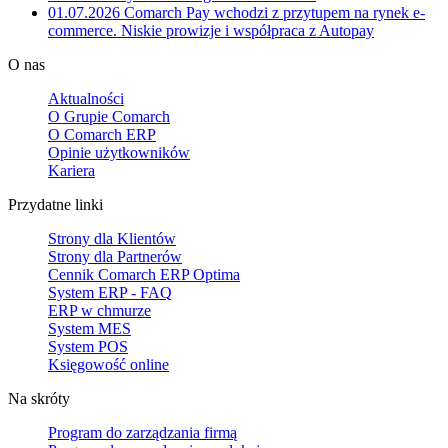
01.07.2026
Comarch Pay wchodzi z przytupem na rynek e-
commerce. Niskie prowizje i współpraca z Autopay
O nas
Aktualności
O Grupie Comarch
O Comarch ERP
Opinie użytkowników
Kariera
Przydatne linki
Strony dla Klientów
Strony dla Partnerów
Cennik Comarch ERP Optima
System ERP - FAQ
ERP w chmurze
System MES
System POS
Księgowość online
Na skróty
Program do zarządzania firmą