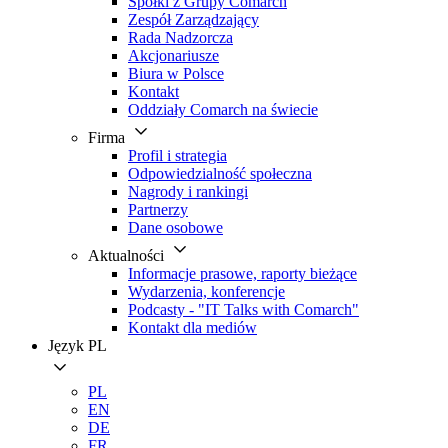
Spółki z Grupy Comarch
Zespół Zarządzający
Rada Nadzorcza
Akcjonariusze
Biura w Polsce
Kontakt
Oddziały Comarch na świecie
Firma
Profil i strategia
Odpowiedzialność społeczna
Nagrody i rankingi
Partnerzy
Dane osobowe
Aktualności
Informacje prasowe, raporty bieżące
Wydarzenia, konferencje
Podcasty - "IT Talks with Comarch"
Kontakt dla mediów
Język
PL
PL
EN
DE
FR