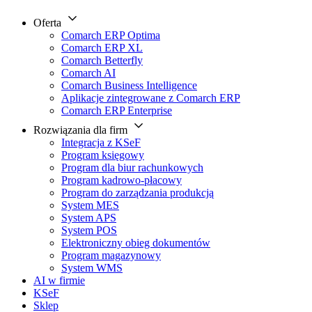
Oferta
Comarch ERP Optima
Comarch ERP XL
Comarch Betterfly
Comarch AI
Comarch Business Intelligence
Aplikacje zintegrowane z Comarch ERP
Comarch ERP Enterprise
Rozwiązania dla firm
Integracja z KSeF
Program księgowy
Program dla biur rachunkowych
Program kadrowo-płacowy
Program do zarządzania produkcją
System MES
System APS
System POS
Elektroniczny obieg dokumentów
Program magazynowy
System WMS
AI w firmie
KSeF
Sklep