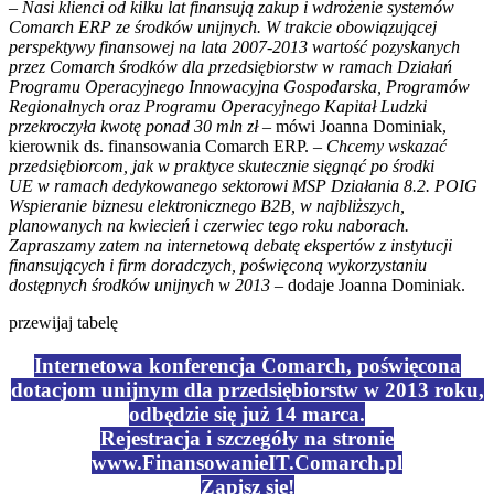
– Nasi klienci od kilku lat finansują zakup i wdrożenie systemów
Comarch ERP ze środków unijnych. W trakcie obowiązującej
perspektywy finansowej na lata 2007-2013 wartość pozyskanych
przez Comarch środków dla przedsiębiorstw w ramach Działań
Programu Operacyjnego Innowacyjna Gospodarska, Programów
Regionalnych oraz Programu Operacyjnego Kapitał Ludzki
przekroczyła kwotę ponad 30 mln zł
– mówi Joanna Dominiak,
kierownik ds. finansowania Comarch ERP.
– Chcemy wskazać
przedsiębiorcom, jak w praktyce skutecznie sięgnąć po środki
UE w ramach dedykowanego sektorowi MSP Działania 8.2. POIG
Wspieranie biznesu elektronicznego B2B, w najbliższych,
planowanych na kwiecień i czerwiec tego roku naborach.
Zapraszamy zatem na internetową debatę ekspertów z instytucji
finansujących i firm doradczych, poświęconą wykorzystaniu
dostępnych środków unijnych w 2013
– dodaje Joanna Dominiak.
przewijaj tabelę
Internetowa konferencja Comarch, poświęcona
dotacjom unijnym dla przedsiębiorstw w 2013 roku,
odbędzie się już
14 marca.
Rejestracja i szczegóły na stronie
www.FinansowanieIT.Comarch.pl
Zapisz się!