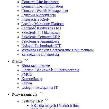
Comarch Life Insurance
Comarch Loan Origination
Comarch Wealth Management
Cyfrowa Monetyzacja
Integracja z KSeF
Loyalty Marketing Platform
Łączność Krytyczna i IoT
Szkolenia IT i biznesowe
Szkolenia Comarch ERP
Szkolenia e-learningowe
Usługi i Technologie ICT
Wymiana Danych i Zarządzanie Dokumentami
Zarządzanie Lojalnością
Branże
Biura rachunkowe
Finanse, Bankowość i Ubezpieczenia
FMCG
Komunikacja
Paliwa
Usługi i rozwiązania IT
Rozwiązania dla
Systemy ERP
ERP dla małych i średnich firm