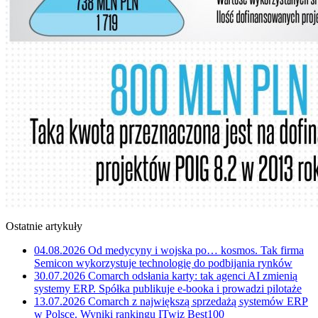
Ostatnie artykuły
04.08.2026
Od medycyny i wojska po… kosmos. Tak firma
Semicon wykorzystuje technologię do podbijania rynków
30.07.2026
Comarch odsłania karty: tak agenci AI zmienią
systemy ERP. Spółka publikuje e-booka i prowadzi pilotaże
13.07.2026
Comarch z największą sprzedażą systemów ERP
w Polsce. Wyniki rankingu ITwiz Best100