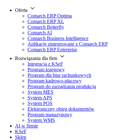
Oferta
Comarch ERP Optima
Comarch ERP XL
Comarch Betterfly
Comarch AI
Comarch Business Intelligence
Aplikacje zintegrowane z Comarch ERP
Comarch ERP Enterprise
Rozwiązania dla firm
Integracja z KSeF
Program księgowy
Program dla biur rachunkowych
Program kadrowo-płacowy
Program do zarządzania produkcją
System MES
System APS
System POS
Elektroniczny obieg dokumentów
Program magazynowy
System WMS
AI w firmie
KSeF
Sklep