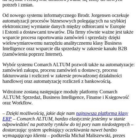
potrzeb i zmian.
Od nowego systemu informatycznego Brodr. Jorgensen oczekuje
automatyzacji procesów biznesowych polegających na szybkiej
elektronicznej wymianie danych między odbiorcami w Europie
i Estonii a dostawcami towarów. Dla firmy równie ważne jest także
wsparcie procesu raportowania zamówień i sprzedaży dzięki
wielowymiarowemu narzędziu analitycznemu klasy Business
Intelligence oraz wsparcie dla sprzedaży w zakresie kanału B2B
(zamówienia poprzez Internet).
Wybór systemu Comarch ALTUM pozwoli także na automatyzacje:
zamówień zakupu, procesu zamówień u dostawcy, procesu
fakturowania i rozliczeń w zakresie prowadzonej działalności
handlowej oraz automatyzację rozliczeń z bankowością.
Wdrożone zostaną następujące moduły platformy Comarch
ALTUM: Sprzedaż, Business Intelligence, Finanse i Księgowość
oraz Workflow.
– Dzięki możliwością, jakie daje nam
najnowsza platforma klasy
ERP
– Comarch ALTUM, bardzo elastycznie jesteśmy w stanie
odpowiedzieć na potrzeby rynków do tej pory nam niedostępnych –
dostarczając system spełniający oczekiwania nawet bardzo
wymagającego klienta
– podkreśla Michał Maliszewski, prezes