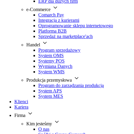
ERP dla dużych firm
e-Commerce
Comarch Pay
Integracja z kurierami
Oprogramowanie sklepu internetowego
Platforma B2B
Sprzedaż na marketplace'ach
Handel
Program sprzedażowy
System OMS
Systemy POS
Wymiana Danych
System WMS
Produkcja przemysłowa
Program do zarządzania produkcją
System APS
System MES
Klienci
Kariera
Firma
Kim jesteśmy
O nas