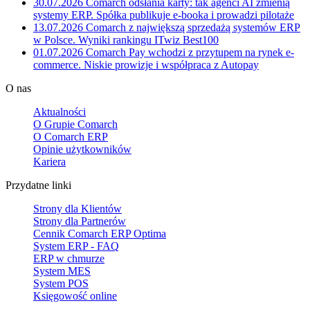
30.07.2026
Comarch odsłania karty: tak agenci AI zmienią
systemy ERP. Spółka publikuje e-booka i prowadzi pilotaże
13.07.2026
Comarch z największą sprzedażą systemów ERP
w Polsce. Wyniki rankingu ITwiz Best100
01.07.2026
Comarch Pay wchodzi z przytupem na rynek e-
commerce. Niskie prowizje i współpraca z Autopay
O nas
Aktualności
O Grupie Comarch
O Comarch ERP
Opinie użytkowników
Kariera
Przydatne linki
Strony dla Klientów
Strony dla Partnerów
Cennik Comarch ERP Optima
System ERP - FAQ
ERP w chmurze
System MES
System POS
Księgowość online