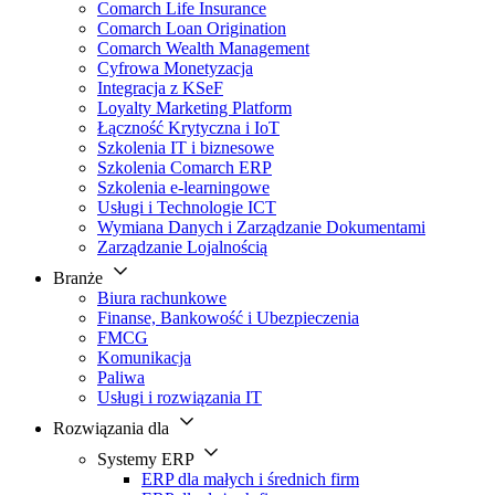
Comarch Life Insurance
Comarch Loan Origination
Comarch Wealth Management
Cyfrowa Monetyzacja
Integracja z KSeF
Loyalty Marketing Platform
Łączność Krytyczna i IoT
Szkolenia IT i biznesowe
Szkolenia Comarch ERP
Szkolenia e-learningowe
Usługi i Technologie ICT
Wymiana Danych i Zarządzanie Dokumentami
Zarządzanie Lojalnością
Branże
Biura rachunkowe
Finanse, Bankowość i Ubezpieczenia
FMCG
Komunikacja
Paliwa
Usługi i rozwiązania IT
Rozwiązania dla
Systemy ERP
ERP dla małych i średnich firm