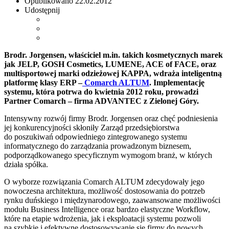
Opublikowano
22.02.2012
Udostępnij
Brodr. Jorgensen, właściciel m.in. takich kosmetycznych marek
jak JELP, GOSH Cosmetics, LUMENE, ACE of FACE, oraz
multisportowej marki odzieżowej KAPPA, wdraża inteligentną
platformę klasy ERP –
Comarch ALTUM
. Implementację
systemu, która potrwa do kwietnia 2012 roku, prowadzi
Partner Comarch – firma ADVANTEC z Zielonej Góry.
Intensywny rozwój firmy Brodr. Jorgensen oraz chęć podniesienia
jej konkurencyjności skłoniły Zarząd przedsiębiorstwa
do poszukiwań odpowiedniego zintegrowanego systemu
informatycznego do zarządzania prowadzonym biznesem,
podporządkowanego specyficznym wymogom branż, w których
działa spółka.
O wyborze rozwiązania Comarch ALTUM zdecydowały jego
nowoczesna architektura, możliwość dostosowania do potrzeb
rynku duńskiego i międzynarodowego, zaawansowane możliwości
modułu Business Intelligence oraz bardzo elastyczne Workflow,
które na etapie wdrożenia, jak i eksploatacji systemu pozwoli
na szybkie i efektywne dostosowywanie się firmy do nowych