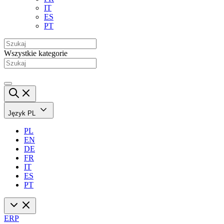
IT
ES
PT
Wszystkie kategorie
Język
PL
PL
EN
DE
FR
IT
ES
PT
ERP