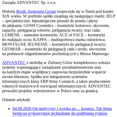
Zarządu ADVANTEC Sp. z o.o.
Historia
Brodr. Jorgensen Group
rozpoczęła się w Danii pod koniec
XIX wieku. W portfolio spółki znajdują się następujące marki: JELP
– specjalistyczne, hipoalergiczne proszki do prania i płyny
do płukania; GOSH Cosmetics – kosmetyki kolorowe, akcesoria,
zapachy, pielęgnacja włosów, pielęgnacja twarzy oraz ciała;
LUMENE – naturalne kosmetyki; ACE of FACE – kosmetyki
do makijażu oczu; KAPPA – multisportowa marka odzieżowa;
MONTAGNE JEUNESSE – kosmetyki do pielęgnacji twarzy;
GEOMAR – kosmetyki do pielęgnacji ciała i urody, stworzone
na podstawie oligoelementów pochodzących z Morza Martwego.
ADVANTEC
z siedzibą w Zielonej Górze kompleksowo wdraża
systemy wspomagające zarządzanie przedsiębiorstwem oraz
na każdym etapie współpracy zapewnia bezpośrednie wsparcie
swoim klientom. Spółka jest integratorem systemów
informatycznych klasy ERP firmy Comarch, a także producentem
własnych branżowych rozwiązań informatycznych. ADVANTEC
prowadzi projekty wdrożeniowe w Polsce oraz za granicą.
Ostatnie artykuły
04.08.2026
Od medycyny i wojska po… kosmos. Tak firma
Semicon wykorzystuje technologię do podbijania rynków