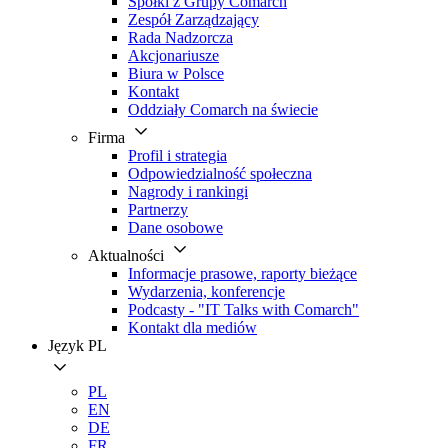
Spółki z Grupy Comarch
Zespół Zarządzający
Rada Nadzorcza
Akcjonariusze
Biura w Polsce
Kontakt
Oddziały Comarch na świecie
Firma
Profil i strategia
Odpowiedzialność społeczna
Nagrody i rankingi
Partnerzy
Dane osobowe
Aktualności
Informacje prasowe, raporty bieżące
Wydarzenia, konferencje
Podcasty - "IT Talks with Comarch"
Kontakt dla mediów
Język
PL
PL
EN
DE
FR