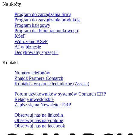
Na skróty
Program do zarządzania firmą
Program do zarządzania produkcją
Program księgowy
Program dla biura rachunkowego
KSeF
Wdrożenie KSeF
AI w biznesie
Dedykowany sprzęt IT
Kontakt
Numery telefonów
Znajdź Partnera Comarch
Kontakt - wsparcie techniczne (Asysta)
Forum użytkowników systemów Comarch ERP
Relacje inwestorskie
Zapisz się na Newsletter ERP
Obserwuj nas na
linkedin
Obserwuj nas na
youtube
Obserwuj nas na
facebook