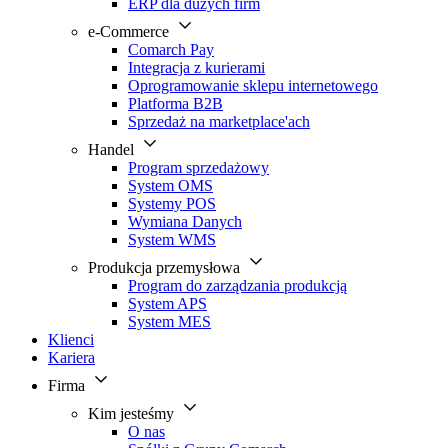
ERP dla dużych firm
e-Commerce
Comarch Pay
Integracja z kurierami
Oprogramowanie sklepu internetowego
Platforma B2B
Sprzedaż na marketplace'ach
Handel
Program sprzedażowy
System OMS
Systemy POS
Wymiana Danych
System WMS
Produkcja przemysłowa
Program do zarządzania produkcją
System APS
System MES
Klienci
Kariera
Firma
Kim jesteśmy
O nas