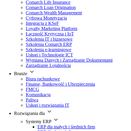
Comarch Life Insurance
Comarch Loan Origination
Comarch Wealth Management
Cyfrowa Monetyzacja
Integracja z KSeF
Loyalty Marketing Platform
Łączność Krytyczna i IoT
Szkolenia IT i biznesowe
Szkolenia Comarch ERP
Szkolenia e-learningowe
Usługi i Technologie ICT
Wymiana Danych i Zarządzanie Dokumentami
Zarządzanie Lojalnością
Branże
Biura rachunkowe
Finanse, Bankowość i Ubezpieczenia
FMCG
Komunikacja
Paliwa
Usługi i rozwiązania IT
Rozwiązania dla
Systemy ERP
ERP dla małych i średnich firm