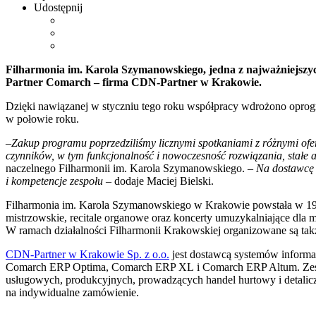
Udostępnij
Filharmonia im. Karola Szymanowskiego, jedna z najważniejszyc
Partner Comarch – firma CDN-Partner w Krakowie.
Dzięki nawiązanej w styczniu tego roku współpracy wdrożono opr
w połowie roku.
–Zakup programu poprzedziliśmy licznymi spotkaniami z różnymi o
czynników, w tym funkcjonalność i nowoczesność rozwiązania, stałe 
naczelnego Filharmonii im. Karola Szymanowskiego.
– Na dostawcę 
i kompetencje zespołu –
dodaje Maciej Bielski.
Filharmonia im. Karola Szymanowskiego w Krakowie powstała w 194
mistrzowskie, recitale organowe oraz koncerty umuzykalniające dla
W ramach działalności Filharmonii Krakowskiej organizowane są tak
CDN-Partner w Krakowie Sp. z o.o.
jest dostawcą systemów informa
Comarch ERP Optima, Comarch ERP XL i Comarch ERP Altum. Zespó
usługowych, produkcyjnych, prowadzących handel hurtowy i detalic
na indywidualne zamówienie.