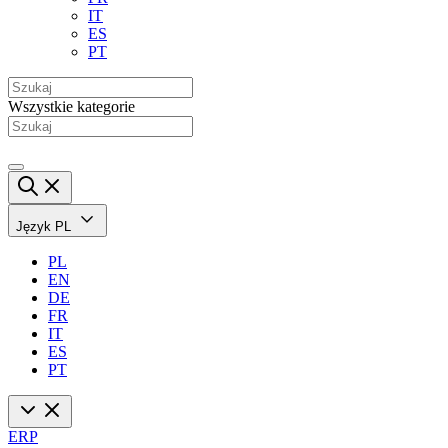
IT
ES
PT
Wszystkie kategorie
Język
PL
PL
EN
DE
FR
IT
ES
PT
ERP