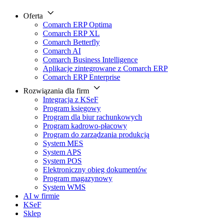
Oferta
Comarch ERP Optima
Comarch ERP XL
Comarch Betterfly
Comarch AI
Comarch Business Intelligence
Aplikacje zintegrowane z Comarch ERP
Comarch ERP Enterprise
Rozwiązania dla firm
Integracja z KSeF
Program księgowy
Program dla biur rachunkowych
Program kadrowo-płacowy
Program do zarządzania produkcją
System MES
System APS
System POS
Elektroniczny obieg dokumentów
Program magazynowy
System WMS
AI w firmie
KSeF
Sklep