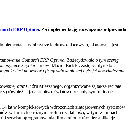
march ERP Optima
. Za implementację rozwiązania odpowiada
Implementacja w obszarze kadrowo-płacowym, planowana jest
programowanie Comarch ERP Optima. Zadecydowało o tym szereg
nie płynące z rynku –
mówi Maciej Bielski, zastępca dyrektora
nym kryterium wyboru firmy wdrożeniowej było jej doświadczenie
wskiej oraz Chóru Mieszanego, organizowane są także recitale
e są również najznakomitsze światowe zespoły symfoniczne.
 od 14 lat w kompleksowych wdrożeniach zintegrowanych systemów
 w firmach o różnym profilu działalności, w tym w firmach
 i serwisu oprogramowania, firma oferuje również aplikacje