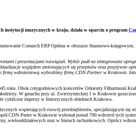
h instytucji muzycznych w kraju, działa w oparciu o program
Co
ogramowanie Comarch ERP Optima w obszarze finansowo-księgowym. 
ferentami i prezentacjami rozwiązań. Wybór padł na zintegrowane o
aktualizacje względem zmieniających się przepisów oraz pozytywne opi
i firmę wdrożeniową wybraliśmy firmę CDN-Partner w Krakowie. Istot
5 roku. Obok cotygodniowych koncertów Orkiestry Filharmonii Krako
 młodzieży. W gmachu przy ul. Zwierzynieckiej 1 w Krakowie goszczon
że cykliczne imprezy w historycznych obiektach Krakowa.
tycznych wspierających rozwój przedsiębiorstw, specjalizującym się
ł CDN-Parter w Krakowie wykonał ponad 700 wdrożeń tych systemów
zny, wielooddziałowych oraz w biurach rachunkowych. Oprócz wdrożeń