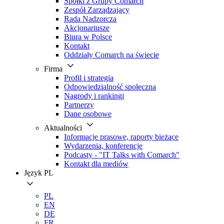
Spółki z Grupy Comarch
Zespół Zarządzający
Rada Nadzorcza
Akcjonariusze
Biura w Polsce
Kontakt
Oddziały Comarch na świecie
Firma
Profil i strategia
Odpowiedzialność społeczna
Nagrody i rankingi
Partnerzy
Dane osobowe
Aktualności
Informacje prasowe, raporty bieżące
Wydarzenia, konferencje
Podcasty - "IT Talks with Comarch"
Kontakt dla mediów
Język
PL
PL
EN
DE
FR