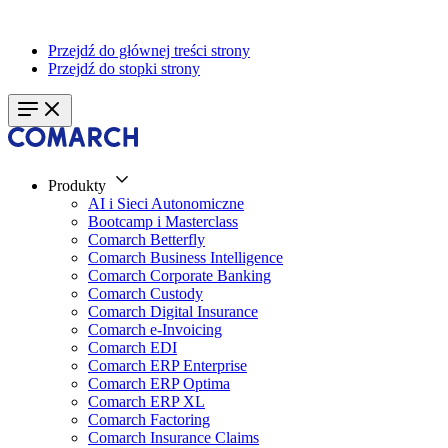
Przejdź do głównej treści strony
Przejdź do stopki strony
Produkty
AI i Sieci Autonomiczne
Bootcamp i Masterclass
Comarch Betterfly
Comarch Business Intelligence
Comarch Corporate Banking
Comarch Custody
Comarch Digital Insurance
Comarch e-Invoicing
Comarch EDI
Comarch ERP Enterprise
Comarch ERP Optima
Comarch ERP XL
Comarch Factoring
Comarch Insurance Claims