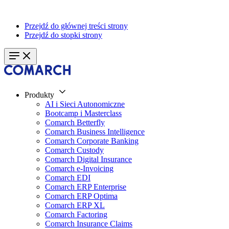
Przejdź do głównej treści strony
Przejdź do stopki strony
Produkty
AI i Sieci Autonomiczne
Bootcamp i Masterclass
Comarch Betterfly
Comarch Business Intelligence
Comarch Corporate Banking
Comarch Custody
Comarch Digital Insurance
Comarch e-Invoicing
Comarch EDI
Comarch ERP Enterprise
Comarch ERP Optima
Comarch ERP XL
Comarch Factoring
Comarch Insurance Claims