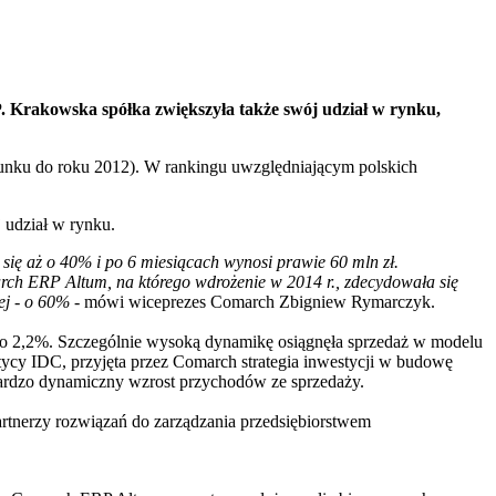
 Krakowska spółka zwiększyła także swój udział w rynku,
unku do roku 2012). W rankingu uwzględniającym polskich
 udział w rynku.
ię aż o 40% i po 6 miesiącach wynosi prawie 60 mln zł.
arch ERP Altum, na którego wdrożenie w 2014 r., zdecydowała się
j - o 60% -
mówi wiceprezes Comarch Zbigniew Rymarczyk.
o 2,2%. Szczególnie wysoką dynamikę osiągnęła sprzedaż w modelu
ycy IDC, przyjęta przez Comarch strategia inwestycji w budowę
na bardzo dynamiczny wzrost przychodów ze sprzedaży.
rtnerzy rozwiązań do zarządzania przedsiębiorstwem