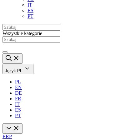
IT
ES
PT
Wszystkie kategorie
Język
PL
PL
EN
DE
FR
IT
ES
PT
ERP