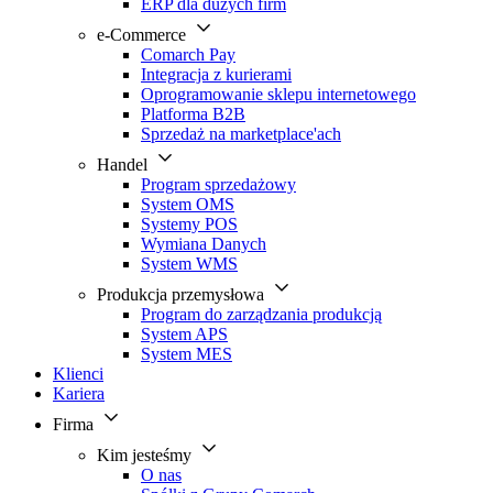
ERP dla dużych firm
e-Commerce
Comarch Pay
Integracja z kurierami
Oprogramowanie sklepu internetowego
Platforma B2B
Sprzedaż na marketplace'ach
Handel
Program sprzedażowy
System OMS
Systemy POS
Wymiana Danych
System WMS
Produkcja przemysłowa
Program do zarządzania produkcją
System APS
System MES
Klienci
Kariera
Firma
Kim jesteśmy
O nas