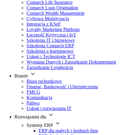
Comarch Life Insurance
Comarch Loan Origination
Comarch Wealth Management
Cyfrowa Monetyzacja
Integracja z KSeF
Loyalty Marketing Platform
Łączność Krytyczna i IoT
Szkolenia IT i biznesowe
Szkolenia Comarch ERP
Szkolenia e-learningowe
Usługi i Technologie ICT
Wymiana Danych i Zarządzanie Dokumentami
Zarządzanie Lojalnością
Branże
Biura rachunkowe
Finanse, Bankowość i Ubezpieczenia
FMCG
Komunikacja
Paliwa
Usługi i rozwiązania IT
Rozwiązania dla
Systemy ERP
ERP dla małych i średnich firm