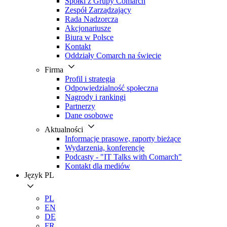
Spółki z Grupy Comarch
Zespół Zarządzający
Rada Nadzorcza
Akcjonariusze
Biura w Polsce
Kontakt
Oddziały Comarch na świecie
Firma
Profil i strategia
Odpowiedzialność społeczna
Nagrody i rankingi
Partnerzy
Dane osobowe
Aktualności
Informacje prasowe, raporty bieżące
Wydarzenia, konferencje
Podcasty - "IT Talks with Comarch"
Kontakt dla mediów
Język
PL
PL
EN
DE
FR