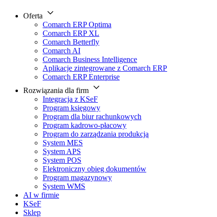
Oferta
Comarch ERP Optima
Comarch ERP XL
Comarch Betterfly
Comarch AI
Comarch Business Intelligence
Aplikacje zintegrowane z Comarch ERP
Comarch ERP Enterprise
Rozwiązania dla firm
Integracja z KSeF
Program księgowy
Program dla biur rachunkowych
Program kadrowo-płacowy
Program do zarządzania produkcją
System MES
System APS
System POS
Elektroniczny obieg dokumentów
Program magazynowy
System WMS
AI w firmie
KSeF
Sklep