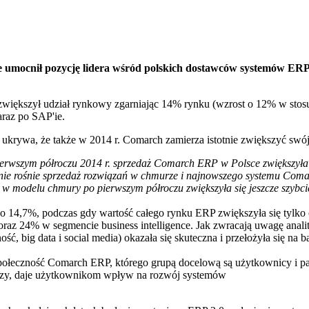
umocnił pozycję lidera wśród polskich dostawców systemów ERP.
większył udział rynkowy zgarniając 14% rynku (wzrost o 12% w stos
raz po SAP'ie.
krywa, że także w 2014 r. Comarch zamierza istotnie zwiększyć swój
ierwszym półroczu 2014 r. sprzedaż Comarch ERP w Polsce zwiększyła s
micznie rośnie sprzedaż rozwiązań w chmurze i najnowszego systemu Com
 modelu chmury po pierwszym półroczu zwiększyła się jeszcze szybcie
14,7%, podczas gdy wartość całego rynku ERP zwiększyła się tylko 
az 24% w segmencie business intelligence. Jak zwracają uwagę analit
ość, big data i social media) okazała się skuteczna i przełożyła się 
Społeczność Comarch ERP, którego grupą docelową są użytkownicy i pa
zy, daje użytkownikom wpływ na rozwój systemów