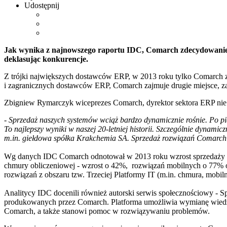
Udostępnij
Jak wynika z najnowszego raportu IDC, Comarch zdecydowanie 
deklasując konkurencje.
Z trójki największych dostawców ERP, w 2013 roku tylko Comarch z
i zagranicznych dostawców ERP, Comarch zajmuje drugie miejsce, za
Zbigniew Rymarczyk wiceprezes Comarch, dyrektor sektora ERP nie u
- Sprzedaż naszych systemów wciąż bardzo dynamicznie rośnie. Po p
To najlepszy wyniki w naszej 20-letniej historii. Szczególnie dyna
m.in. giełdowa spółka Krakchemia SA. Sprzedaż rozwiązań Comarch w
Wg danych IDC Comarch odnotował w 2013 roku wzrost sprzedaży o 
chmury obliczeniowej - wzrost o 42%, rozwiązań mobilnych o 77% or
rozwiązań z obszaru tzw. Trzeciej Platformy IT (m.in. chmura, mobiln
Analitycy IDC docenili również autorski serwis społecznościowy - 
produkowanych przez Comarch. Platforma umożliwia wymianę wied
Comarch, a także stanowi pomoc w rozwiązywaniu problemów.