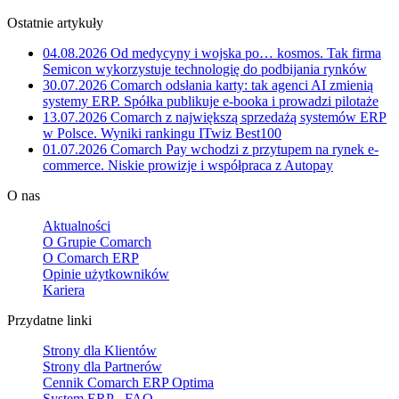
Ostatnie artykuły
04.08.2026
Od medycyny i wojska po… kosmos. Tak firma
Semicon wykorzystuje technologię do podbijania rynków
30.07.2026
Comarch odsłania karty: tak agenci AI zmienią
systemy ERP. Spółka publikuje e-booka i prowadzi pilotaże
13.07.2026
Comarch z największą sprzedażą systemów ERP
w Polsce. Wyniki rankingu ITwiz Best100
01.07.2026
Comarch Pay wchodzi z przytupem na rynek e-
commerce. Niskie prowizje i współpraca z Autopay
O nas
Aktualności
O Grupie Comarch
O Comarch ERP
Opinie użytkowników
Kariera
Przydatne linki
Strony dla Klientów
Strony dla Partnerów
Cennik Comarch ERP Optima
System ERP - FAQ