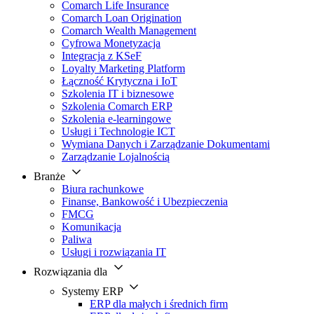
Comarch Life Insurance
Comarch Loan Origination
Comarch Wealth Management
Cyfrowa Monetyzacja
Integracja z KSeF
Loyalty Marketing Platform
Łączność Krytyczna i IoT
Szkolenia IT i biznesowe
Szkolenia Comarch ERP
Szkolenia e-learningowe
Usługi i Technologie ICT
Wymiana Danych i Zarządzanie Dokumentami
Zarządzanie Lojalnością
Branże
Biura rachunkowe
Finanse, Bankowość i Ubezpieczenia
FMCG
Komunikacja
Paliwa
Usługi i rozwiązania IT
Rozwiązania dla
Systemy ERP
ERP dla małych i średnich firm