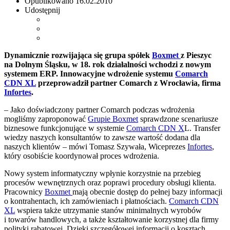
Opublikowano
16.02.2010
Udostępnij
Dynamicznie rozwijająca się grupa spółek
Boxmet
z Pieszyc
na Dolnym Śląsku, w 18. rok działalności wchodzi z nowym
systemem ERP. Innowacyjne wdrożenie systemu
Comarch
CDN XL
przeprowadził partner Comarch z Wrocławia, firma
Infortes
.
– Jako doświadczony partner Comarch podczas wdrożenia
mogliśmy zaproponować
Grupie Boxmet
sprawdzone scenariusze
biznesowe funkcjonujące w systemie
Comarch CDN X
L. Transfer
wiedzy naszych konsultantów to zawsze wartość dodana dla
naszych klientów – mówi Tomasz Szywała, Wiceprezes
Infortes
,
który osobiście koordynował proces wdrożenia.
Nowy system informatyczny wpłynie korzystnie na przebieg
procesów wewnętrznych oraz poprawi procedury obsługi klienta.
Pracownicy
Boxmet
mają obecnie dostęp do pełnej bazy informacji
o kontrahentach, ich zamówieniach i płatnościach.
Comarch CDN
XL
wspiera także utrzymanie stanów minimalnych wyrobów
i towarów handlowych, a także kształtowanie korzystnej dla firmy
polityki rabatowej. Dzięki szczegółowej informacji o kosztach