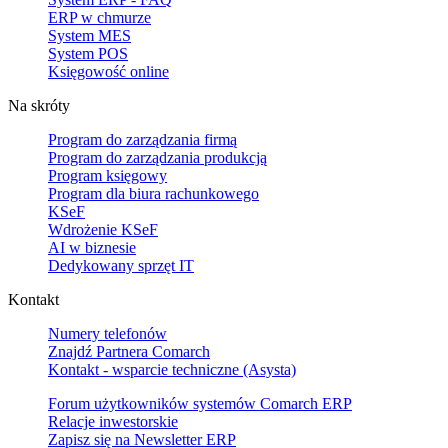
ERP w chmurze
System MES
System POS
Księgowość online
Na skróty
Program do zarządzania firmą
Program do zarządzania produkcją
Program księgowy
Program dla biura rachunkowego
KSeF
Wdrożenie KSeF
AI w biznesie
Dedykowany sprzęt IT
Kontakt
Numery telefonów
Znajdź Partnera Comarch
Kontakt - wsparcie techniczne (Asysta)
Forum użytkowników systemów Comarch ERP
Relacje inwestorskie
Zapisz się na Newsletter ERP