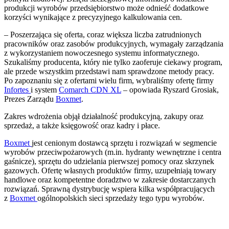
produkcji wyrobów przedsiębiorstwo może odnieść dodatkowe
korzyści wynikające z precyzyjnego kalkulowania cen.
– Poszerzająca się oferta, coraz większa liczba zatrudnionych
pracowników oraz zasobów produkcyjnych, wymagały zarządzania
z wykorzystaniem nowoczesnego systemu informatycznego.
Szukaliśmy producenta, który nie tylko zaoferuje ciekawy program,
ale przede wszystkim przedstawi nam sprawdzone metody pracy.
Po zapoznaniu się z ofertami wielu firm, wybraliśmy ofertę firmy
Infortes
i system
Comarch CDN XL
– opowiada Ryszard Grosiak,
Prezes Zarządu
Boxmet
.
Zakres wdrożenia objął działalność produkcyjną, zakupy oraz
sprzedaż, a także księgowość oraz kadry i płace.
Boxmet
jest cenionym dostawcą sprzętu i rozwiązań w segmencie
wyrobów przeciwpożarowych (m.in. hydranty wewnętrzne i centra
gaśnicze), sprzętu do udzielania pierwszej pomocy oraz skrzynek
gazowych. Ofertę własnych produktów firmy, uzupełniają towary
handlowe oraz kompetentne doradztwo w zakresie dostarczanych
rozwiązań. Sprawną dystrybucję wspiera kilka współpracujących
z
Boxmet
ogólnopolskich sieci sprzedaży tego typu wyrobów.