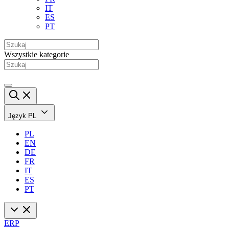
IT
ES
PT
Wszystkie kategorie
Język
PL
PL
EN
DE
FR
IT
ES
PT
ERP