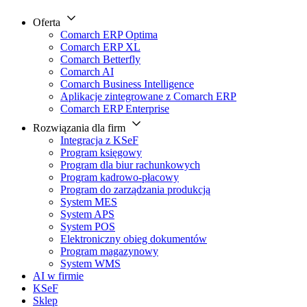
Oferta
Comarch ERP Optima
Comarch ERP XL
Comarch Betterfly
Comarch AI
Comarch Business Intelligence
Aplikacje zintegrowane z Comarch ERP
Comarch ERP Enterprise
Rozwiązania dla firm
Integracja z KSeF
Program księgowy
Program dla biur rachunkowych
Program kadrowo-płacowy
Program do zarządzania produkcją
System MES
System APS
System POS
Elektroniczny obieg dokumentów
Program magazynowy
System WMS
AI w firmie
KSeF
Sklep