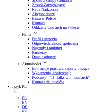
Spółki z Grupy Comarch
Zespół Zarządzający
Rada Nadzorcza
Akcjonariusze
Biura w Polsce
Kontakt
Oddziały Comarch na świecie
Firma
Profil i strategia
Odpowiedzialność społeczna
Nagrody i rankingi
Partnerzy
Dane osobowe
Aktualności
Informacje prasowe, raporty bieżące
Wydarzenia, konferencje
Podcasty - "IT Talks with Comarch"
Kontakt dla mediów
Język
PL
PL
EN
DE
FR