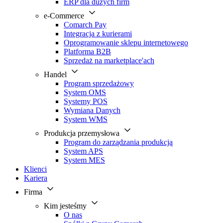
ERP dla dużych firm
e-Commerce
Comarch Pay
Integracja z kurierami
Oprogramowanie sklepu internetowego
Platforma B2B
Sprzedaż na marketplace'ach
Handel
Program sprzedażowy
System OMS
Systemy POS
Wymiana Danych
System WMS
Produkcja przemysłowa
Program do zarządzania produkcją
System APS
System MES
Klienci
Kariera
Firma
Kim jesteśmy
O nas