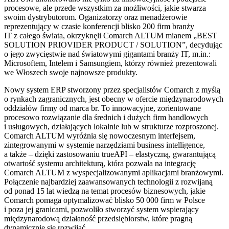
procesowe, ale przede wszystkim za możliwości, jakie stwarza
swoim dystrybutorom. Oganizatorzy oraz menadżerowie
reprezentujący w czasie konferencji blisko 200 firm branży
IT z całego świata, okrzyknęli Comarch ALTUM mianem „BEST
SOLUTION PRIOVIDER PRODUCT / SOLUTION”, decydując
o jego zwycięstwie nad światowymi gigantami branży IT, m.in.:
Microsoftem, Intelem i Samsungiem, którzy również prezentowali
we Włoszech swoje najnowsze produkty.
Nowy system ERP stworzony przez specjalistów Comarch z myślą
o rynkach zagranicznych, jest obecny w ofercie międzynarodowych
oddziałów firmy od marca br. To innowacyjne, zorientowane
procesowo rozwiązanie dla średnich i dużych firm handlowych
i usługowych, działających lokalnie lub w strukturze rozproszonej.
Comarch ALTUM wyróżnia się nowoczesnym interfejsem,
zintegrowanymi w systemie narzędziami business intelligence,
a także – dzięki zastosowaniu trueAPI – elastyczną, gwarantującą
otwartość systemu architekturą, która pozwala na integrację
Comarch ALTUM z wyspecjalizowanymi aplikacjami branżowymi.
Połączenie najbardziej zaawansowanych technologii z rozwijaną
od ponad 15 lat wiedzą na temat procesów biznesowych, jakie
Comarch pomaga optymalizować blisko 50 000 firm w Polsce
i poza jej granicami, pozwoliło stworzyć system wspierający
międzynarodową działaność przedsiębiorstw, które pragną
dynamicznie się rozwijać.