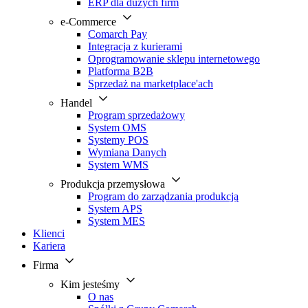
ERP dla dużych firm
e-Commerce
Comarch Pay
Integracja z kurierami
Oprogramowanie sklepu internetowego
Platforma B2B
Sprzedaż na marketplace'ach
Handel
Program sprzedażowy
System OMS
Systemy POS
Wymiana Danych
System WMS
Produkcja przemysłowa
Program do zarządzania produkcją
System APS
System MES
Klienci
Kariera
Firma
Kim jesteśmy
O nas