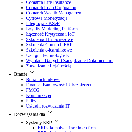
Comarch Life Insurance
Comarch Loan Origination
Comarch Wealth Management
Cyfrowa Monetyzacja
Integracja z KSeF
Loyalty Marketing Platform
Łączność Krytyczna i IoT
Szkolenia IT i biznesowe
Szkolenia Comarch ERP
Szkolenia e-learningowe
Usługi i Technologie ICT
Wymiana Danych i Zarządzanie Dokumentami
Zarządzanie Lojalnością
Branże
Biura rachunkowe
Finanse, Bankowość i Ubezpieczenia
FMCG
Komunikacja
Paliwa
Usługi i rozwiązania IT
Rozwiązania dla
Systemy ERP
ERP dla małych i średnich firm