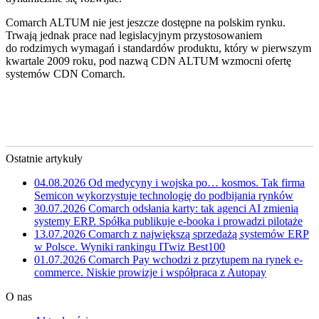
Comarch ALTUM nie jest jeszcze dostępne na polskim rynku.
Trwają jednak prace nad legislacyjnym przystosowaniem
do rodzimych wymagań i standardów produktu, który w pierwszym
kwartale 2009 roku, pod nazwą CDN ALTUM wzmocni ofertę
systemów CDN Comarch.
Ostatnie artykuły
04.08.2026
Od medycyny i wojska po… kosmos. Tak firma
Semicon wykorzystuje technologię do podbijania rynków
30.07.2026
Comarch odsłania karty: tak agenci AI zmienią
systemy ERP. Spółka publikuje e-booka i prowadzi pilotaże
13.07.2026
Comarch z największą sprzedażą systemów ERP
w Polsce. Wyniki rankingu ITwiz Best100
01.07.2026
Comarch Pay wchodzi z przytupem na rynek e-
commerce. Niskie prowizje i współpraca z Autopay
O nas