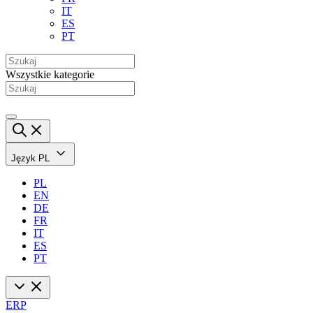
IT
ES
PT
Wszystkie kategorie
Język
PL
PL
EN
DE
FR
IT
ES
PT
ERP