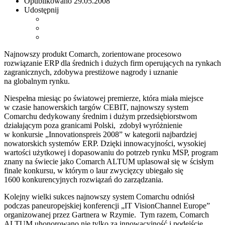
Opublikowano
29.05.2008
Udostępnij
Najnowszy produkt Comarch, zorientowane procesowo
rozwiązanie ERP dla średnich i dużych firm operujących na rynkach
zagranicznych, zdobywa prestiżowe nagrody i uznanie
na globalnym rynku.
Niespełna miesiąc po światowej premierze, która miała miejsce
w czasie hanowerskich targów CEBIT, najnowszy system
Comarchu dedykowany średnim i dużym przedsiębiorstwom
działającym poza granicami Polski, zdobył wyróżnienie
w konkursie „Innovationspreis 2008” w kategorii najbardziej
nowatorskich systemów ERP. Dzięki innowacyjności, wysokiej
wartości użytkowej i dopasowaniu do potrzeb rynku MSP, program
znany na świecie jako Comarch ALTUM uplasował się w ścisłym
finale konkursu, w którym o laur zwycięzcy ubiegało się
1600 konkurencyjnych rozwiązań do zarządzania.
Kolejny wielki sukces najnowszy system Comarchu odniósł
podczas paneuropejskiej konferencji „IT VisionChannel Europe”
organizowanej przez Gartnera w Rzymie. Tym razem, Comarch
ALTUM uhonorowano nie tylko za innowacyjność i podejście