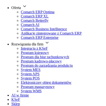
Oferta
Comarch ERP Optima
Comarch ERP XL
Comarch Betterfly
Comarch AI
Comarch Business Intelligence
Aplikacje zintegrowane z Comarch ERP
Comarch ERP Enterprise
Rozwiązania dla firm
Integracja z KSeF
Program księgowy
Program dla biur rachunkowych
Program kadrowo-płacowy
Program do zarządzania produkcją
System MES
System APS
System POS
Elektroniczny obieg dokumentów
Program magazynowy
System WMS
AI w firmie
KSeF
Sklep