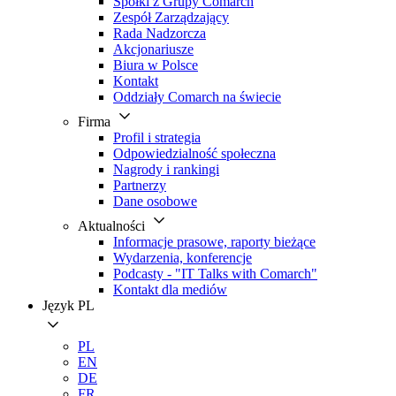
Spółki z Grupy Comarch
Zespół Zarządzający
Rada Nadzorcza
Akcjonariusze
Biura w Polsce
Kontakt
Oddziały Comarch na świecie
Firma
Profil i strategia
Odpowiedzialność społeczna
Nagrody i rankingi
Partnerzy
Dane osobowe
Aktualności
Informacje prasowe, raporty bieżące
Wydarzenia, konferencje
Podcasty - "IT Talks with Comarch"
Kontakt dla mediów
Język
PL
PL
EN
DE
FR