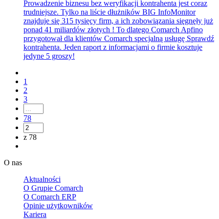
Prowadzenie biznesu bez weryfikacji kontrahenta jest coraz
trudniejsze. Tylko na liście dłużników BIG InfoMonitor
znajduje się 315 tysięcy firm, a ich zobowiązania sięgnęły już
ponad 41 miliardów złotych ! To dlatego Comarch Apfino
przygotował dla klientów Comarch specjalną usługę Sprawdź
kontrahenta. Jeden raport z informacjami o firmie kosztuje
jedyne 5 groszy!
1
2
3
78
z 78
O nas
Aktualności
O Grupie Comarch
O Comarch ERP
Opinie użytkowników
Kariera