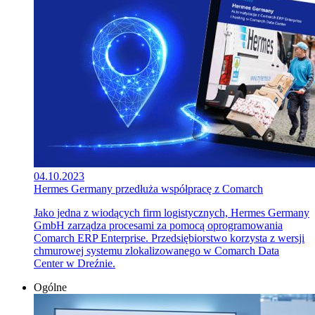
04.10.2023
Hermes Germany przedłuża współpracę z Comarch
Jako jedna z wiodących firm logistycznych, Hermes Germany
GmbH zarządza procesami za pomocą oprogramowania
Comarch ERP Enterprise. Przedsiębiorstwo korzysta z wersji
chmurowej systemu zlokalizowanego w Comarch Data
Center w Dreźnie.
Ogólne