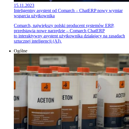
15.11.2023
Inteligentny asystent od Comarch – ChatERP nowy wymiar
wsparcia użytkownika
Comarch, największy polski producent systemów ERP,
przedstawia nowe narzędzie – Comarch ChatERP
to interaktywny asystent użytkownika działający na zasadach
sztucznej inteligencji (AI).
Ogólne