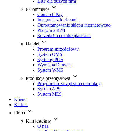
ERP dla dużych firm
e-Commerce
Comarch Pay
Integracja z kurierami
Oprogramowanie sklepu internetowego
Platforma B2B
Sprzedaż na marketplace'ach
Handel
Program sprzedażowy
System OMS
Systemy POS
Wymiana Danych
System WMS
Produkcja przemysłowa
Program do zarządzania produkcją
System APS
System MES
Klienci
Kariera
Firma
Kim jesteśmy
O nas