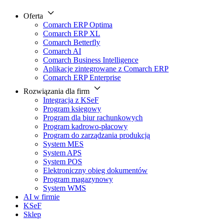
Oferta
Comarch ERP Optima
Comarch ERP XL
Comarch Betterfly
Comarch AI
Comarch Business Intelligence
Aplikacje zintegrowane z Comarch ERP
Comarch ERP Enterprise
Rozwiązania dla firm
Integracja z KSeF
Program księgowy
Program dla biur rachunkowych
Program kadrowo-płacowy
Program do zarządzania produkcją
System MES
System APS
System POS
Elektroniczny obieg dokumentów
Program magazynowy
System WMS
AI w firmie
KSeF
Sklep