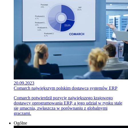
20.09.2023
Comarch największym polskim dostawcą systemów ERP
Comarch potwierdził pozycję największego krajowego
dostawcy oprogramowania ERP, a jego udział w rynku stale
się umacnia, zwłaszcza w porównaniu z globalnymi
graczami.
Ogólne