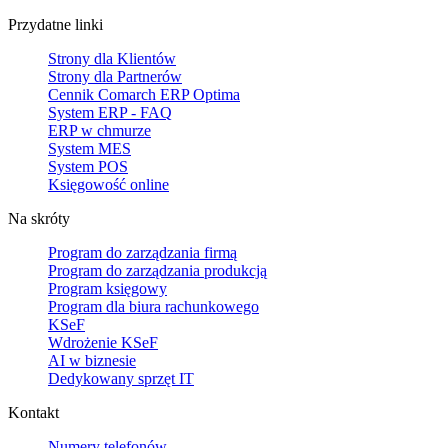
Przydatne linki
Strony dla Klientów
Strony dla Partnerów
Cennik Comarch ERP Optima
System ERP - FAQ
ERP w chmurze
System MES
System POS
Księgowość online
Na skróty
Program do zarządzania firmą
Program do zarządzania produkcją
Program księgowy
Program dla biura rachunkowego
KSeF
Wdrożenie KSeF
AI w biznesie
Dedykowany sprzęt IT
Kontakt
Numery telefonów