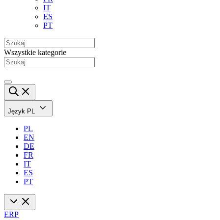
IT
ES
PT
Wszystkie kategorie
Język
PL
PL
EN
DE
FR
IT
ES
PT
ERP