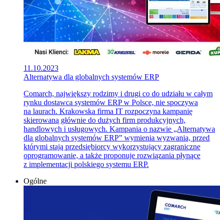
11.10.2023
Alternatywa dla globalnych systemów ERP
Comarch, największy rodzimy i drugi co do udziału w całym
rynku dostawca systemów ERP w Polsce, nie spoczywa
na laurach. Krakowska firma IT rozpoczyna kampanię
skierowaną głównie do dużych firm produkcyjnych,
handlowych i usługowych. Kampania o nazwie „Alternatywa
dla globalnych systemów ERP” wymienia wyzwania, przed
którymi stają przedsiębiorcy wykorzystujący zagraniczne
oprogramowanie, a także proponuje rozwiązania płynące
z implementacji polskiego systemu ERP.
Ogólne