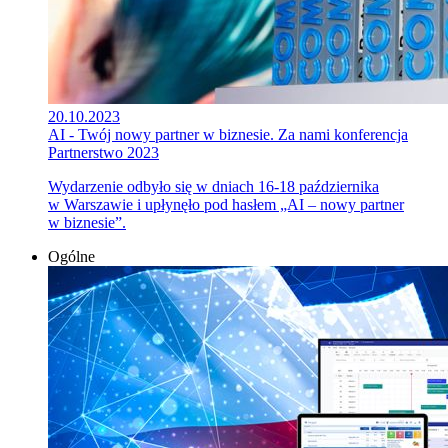
20.10.2023
AI - Twój nowy partner w biznesie. Za nami konferencja
Partnerstwo 2023
Wydarzenie odbyło się w dniach 16-18 października
w Warszawie i upłynęło pod hasłem „AI – nowy partner
w biznesie”.
Ogólne