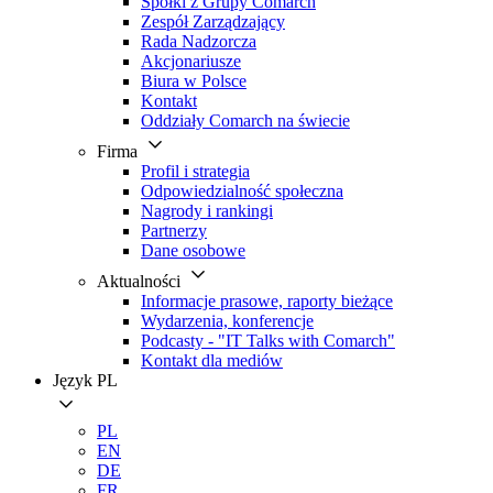
Spółki z Grupy Comarch
Zespół Zarządzający
Rada Nadzorcza
Akcjonariusze
Biura w Polsce
Kontakt
Oddziały Comarch na świecie
Firma
Profil i strategia
Odpowiedzialność społeczna
Nagrody i rankingi
Partnerzy
Dane osobowe
Aktualności
Informacje prasowe, raporty bieżące
Wydarzenia, konferencje
Podcasty - "IT Talks with Comarch"
Kontakt dla mediów
Język
PL
PL
EN
DE
FR