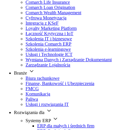
Comarch Life Insurance
Comarch Loan Origination
Comarch Wealth Management
Cyfrowa Monetyzacja
Integracja z KSeF
Loyalty Marketing Platform
Łączność Krytyczna i IoT
Szkolenia IT i biznesowe
Szkolenia Comarch ERP
Szkolenia e-learningowe
Usługi i Technologie ICT
Wymiana Danych i Zarządzanie Dokumentami
Zarządzanie Lojalnością
Branże
Biura rachunkowe
Finanse, Bankowość i Ubezpieczenia
FMCG
Komunikacja
Paliwa
Usługi i rozwiązania IT
Rozwiązania dla
Systemy ERP
ERP dla małych i średnich firm