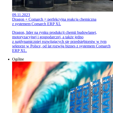
09.11.2023
Dragon + Comarch = perfekcyjna reakcja chemiczna
z systemem Comarch ERP XL
Dragon, lider na rynku produkcji chemii budowlanej,
motoryzacyjnej i gospodarczej, a także jedno
z najdynamiczniej rozwijających się przedsiębiorstw w tym
sektorze w Polsce, od lat rozwija biznes z systemem Comarch
ERP XL.
Ogólne