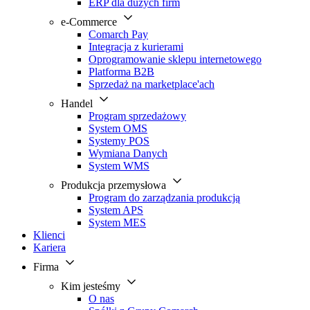
ERP dla dużych firm
e-Commerce
Comarch Pay
Integracja z kurierami
Oprogramowanie sklepu internetowego
Platforma B2B
Sprzedaż na marketplace'ach
Handel
Program sprzedażowy
System OMS
Systemy POS
Wymiana Danych
System WMS
Produkcja przemysłowa
Program do zarządzania produkcją
System APS
System MES
Klienci
Kariera
Firma
Kim jesteśmy
O nas