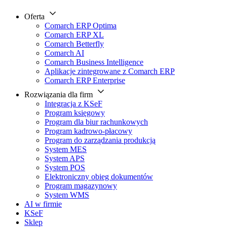
Oferta
Comarch ERP Optima
Comarch ERP XL
Comarch Betterfly
Comarch AI
Comarch Business Intelligence
Aplikacje zintegrowane z Comarch ERP
Comarch ERP Enterprise
Rozwiązania dla firm
Integracja z KSeF
Program księgowy
Program dla biur rachunkowych
Program kadrowo-płacowy
Program do zarządzania produkcją
System MES
System APS
System POS
Elektroniczny obieg dokumentów
Program magazynowy
System WMS
AI w firmie
KSeF
Sklep