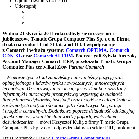
Opublikowano
31.01.2011
Udostępnij
W dniu 21 stycznia 2011 roku odbyły się uroczystości
jubileuszowe T-matic Grupa Computer Plus Sp. z o.o. Firma
działa na rynku IT od 21 lat, a od 11 lat współpracuje
z Comarch i wdraża systemy:
Comarch OPT!MA
,
Comarch
CDN XL
oraz
Comarch ALTUM
. Podczas gali Sylwia Jurczak,
Account Manager Comarch ERP, przekazała T-matic Grupa
Computer Plus certyfikat
Złoty Partner Comarch
.
– W okresie tych 21 lat zdobyliśmy i utrwaliliśmy pozycję oraz
opinię jednego z liderów rynku nowoczesnych, innowacyjnych
technologii. Dziś rozwiązania i usługi firmy T-matic z dziedziny
informatyki i automatyki przemysłowej wspierają działalność
licznych przedsiębiorstw, instytucji oraz urzędów z całego kraju –
zarówno tych małych i średnich, jak i światowych korporacji
i urzędów centralnych. Dodatkowo poprzez działalność edukacyjną
przekazujemy swoim klientom wiedzę popartą wieloletnim
doświadczeniem
– mówi Krzysztof Kulig z firmy T-matic Grupa
Computer Plus Sp. z o.o., odpowiedzialny za sektor ERP, prokurent.
Dział Systemów ERP w
T-matic Grupa Computer Plus