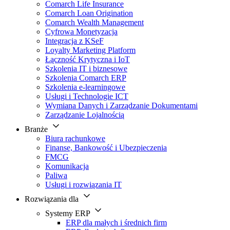
Comarch Life Insurance
Comarch Loan Origination
Comarch Wealth Management
Cyfrowa Monetyzacja
Integracja z KSeF
Loyalty Marketing Platform
Łączność Krytyczna i IoT
Szkolenia IT i biznesowe
Szkolenia Comarch ERP
Szkolenia e-learningowe
Usługi i Technologie ICT
Wymiana Danych i Zarządzanie Dokumentami
Zarządzanie Lojalnością
Branże
Biura rachunkowe
Finanse, Bankowość i Ubezpieczenia
FMCG
Komunikacja
Paliwa
Usługi i rozwiązania IT
Rozwiązania dla
Systemy ERP
ERP dla małych i średnich firm