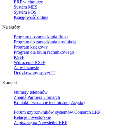
ERP w chmurze
System MES
System POS
Księgowość online
Na skróty
Program do zarządzania firmą
Program do zarządzania produkcją
Program księgowy
Program dla biura rachunkowego
KSeF
Wdrożenie KSeF
AI w biznesie
Dedykowany sprzęt IT
Kontakt
Numery telefonów
Znajdź Partnera Comarch
Kontakt - wsparcie techniczne (Asysta)
Forum użytkowników systemów Comarch ERP
Relacje inwestorskie
Zapisz się na Newsletter ERP