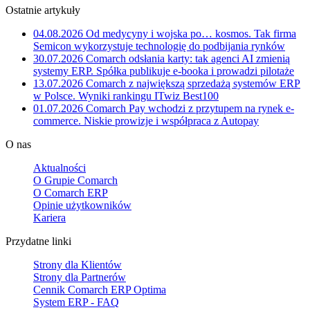
Ostatnie artykuły
04.08.2026
Od medycyny i wojska po… kosmos. Tak firma
Semicon wykorzystuje technologię do podbijania rynków
30.07.2026
Comarch odsłania karty: tak agenci AI zmienią
systemy ERP. Spółka publikuje e-booka i prowadzi pilotaże
13.07.2026
Comarch z największą sprzedażą systemów ERP
w Polsce. Wyniki rankingu ITwiz Best100
01.07.2026
Comarch Pay wchodzi z przytupem na rynek e-
commerce. Niskie prowizje i współpraca z Autopay
O nas
Aktualności
O Grupie Comarch
O Comarch ERP
Opinie użytkowników
Kariera
Przydatne linki
Strony dla Klientów
Strony dla Partnerów
Cennik Comarch ERP Optima
System ERP - FAQ