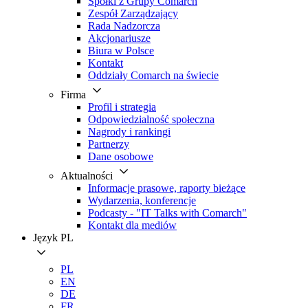
Spółki z Grupy Comarch
Zespół Zarządzający
Rada Nadzorcza
Akcjonariusze
Biura w Polsce
Kontakt
Oddziały Comarch na świecie
Firma
Profil i strategia
Odpowiedzialność społeczna
Nagrody i rankingi
Partnerzy
Dane osobowe
Aktualności
Informacje prasowe, raporty bieżące
Wydarzenia, konferencje
Podcasty - "IT Talks with Comarch"
Kontakt dla mediów
Język
PL
PL
EN
DE
FR