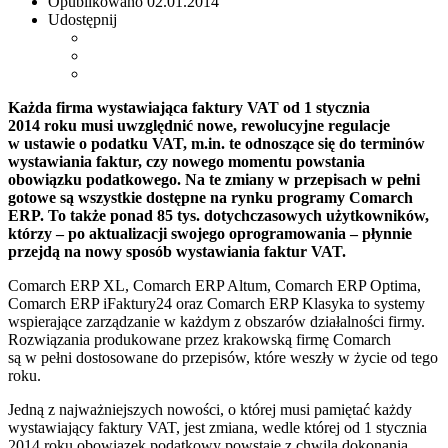
Opublikowano
02.01.2014
Udostępnij
Każda firma wystawiająca faktury VAT od 1 stycznia
2014 roku musi uwzględnić nowe, rewolucyjne regulacje
w ustawie o podatku VAT, m.in. te odnoszące się do terminów
wystawiania faktur, czy nowego momentu powstania
obowiązku podatkowego. Na te zmiany w przepisach w pełni
gotowe są wszystkie dostępne na rynku programy Comarch
ERP. To także ponad 85 tys. dotychczasowych użytkowników,
którzy – po aktualizacji swojego oprogramowania – płynnie
przejdą na nowy sposób wystawiania faktur VAT.
Comarch ERP XL, Comarch ERP Altum, Comarch ERP Optima,
Comarch ERP iFaktury24 oraz Comarch ERP Klasyka to systemy
wspierające zarządzanie w każdym z obszarów działalności firmy.
Rozwiązania produkowane przez krakowską firmę Comarch
są w pełni dostosowane do przepisów, które weszły w życie od tego
roku.
Jedną z najważniejszych nowości, o której musi pamiętać każdy
wystawiający faktury VAT, jest zmiana, wedle której od 1 stycznia
2014 roku obowiązek podatkowy powstaje z chwilą dokonania