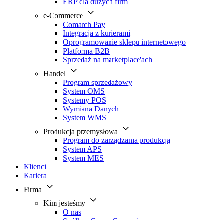
ERP dla dużych firm
e-Commerce
Comarch Pay
Integracja z kurierami
Oprogramowanie sklepu internetowego
Platforma B2B
Sprzedaż na marketplace'ach
Handel
Program sprzedażowy
System OMS
Systemy POS
Wymiana Danych
System WMS
Produkcja przemysłowa
Program do zarządzania produkcją
System APS
System MES
Klienci
Kariera
Firma
Kim jesteśmy
O nas