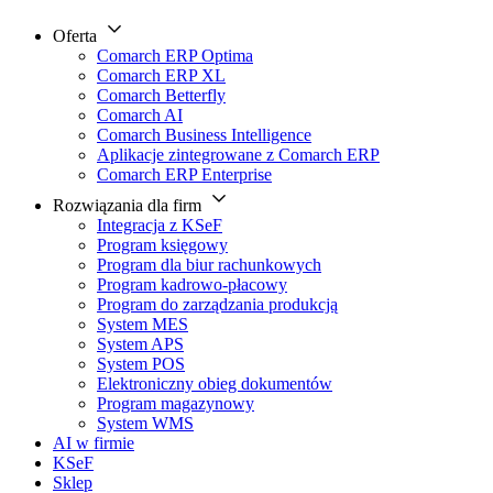
Oferta
Comarch ERP Optima
Comarch ERP XL
Comarch Betterfly
Comarch AI
Comarch Business Intelligence
Aplikacje zintegrowane z Comarch ERP
Comarch ERP Enterprise
Rozwiązania dla firm
Integracja z KSeF
Program księgowy
Program dla biur rachunkowych
Program kadrowo-płacowy
Program do zarządzania produkcją
System MES
System APS
System POS
Elektroniczny obieg dokumentów
Program magazynowy
System WMS
AI w firmie
KSeF
Sklep