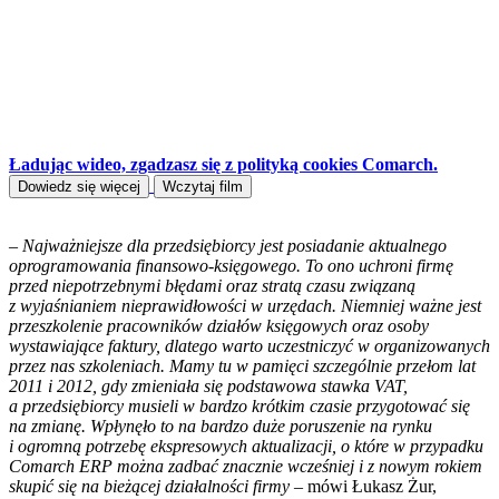
Ładując wideo, zgadzasz się z polityką cookies Comarch.
Dowiedz się więcej
Wczytaj film
–
Najważniejsze dla przedsiębiorcy jest posiadanie aktualnego
oprogramowania finansowo-księgowego. To ono uchroni firmę
przed niepotrzebnymi błędami oraz stratą czasu związaną
z wyjaśnianiem nieprawidłowości w urzędach. Niemniej ważne jest
przeszkolenie pracowników działów księgowych oraz osoby
wystawiające faktury, dlatego warto uczestniczyć w organizowanych
przez nas szkoleniach. Mamy tu w pamięci szczególnie przełom lat
2011 i 2012, gdy zmieniała się podstawowa stawka VAT,
a przedsiębiorcy musieli w bardzo krótkim czasie przygotować się
na zmianę. Wpłynęło to na bardzo duże poruszenie na rynku
i ogromną potrzebę ekspresowych aktualizacji, o które w przypadku
Comarch ERP można zadbać znacznie wcześniej i z nowym rokiem
skupić się na bieżącej działalności firmy
– mówi Łukasz Żur,