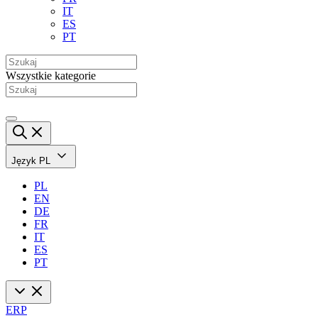
IT
ES
PT
Wszystkie kategorie
Język
PL
PL
EN
DE
FR
IT
ES
PT
ERP