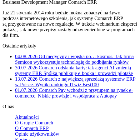
Business Development Manager Comarch ERP.
Już 21 stycznia 2014 roku będzie można zobaczyć na żywo,
podczas internetowego szkolenia, jak systemy Comarch ERP
są przygotowane na nowe regulacje. W trakcie webinarium eksperci
pokażą, jak nowe przepisy zostały odzwierciedlone w programach
dla firm.
Ostatnie artykuły
04.08.2026
Od medycyny i wojska po… kosmos. Tak firma
Semicon wykorzystuje technologię do podbijania rynków
30.07.2026
Comarch odsłania karty: tak agenci AI zmienią
systemy ERP. Spółka publikuje e-booka i prowadzi pilotaże
13.07.2026
Comarch z największą sprzedażą systemów ERP
w Polsce. Wyniki rankingu ITwiz Best100
01.07.2026
Comarch Pay wchodzi z przytupem na rynek e-
commerce. Niskie prowizje i współpraca z Autopay
O nas
Aktualności
O Grupie Comarch
O Comarch ERP
Opinie użytkowników
Kariera