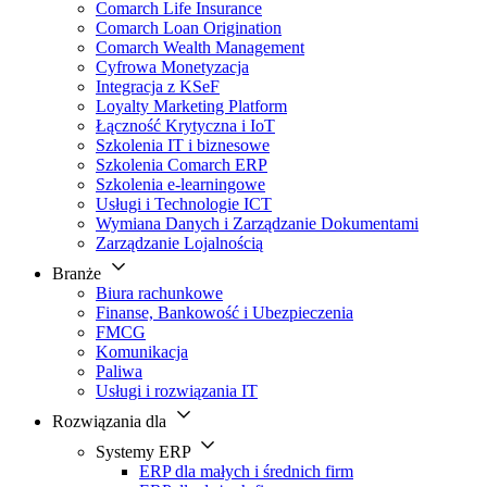
Comarch Life Insurance
Comarch Loan Origination
Comarch Wealth Management
Cyfrowa Monetyzacja
Integracja z KSeF
Loyalty Marketing Platform
Łączność Krytyczna i IoT
Szkolenia IT i biznesowe
Szkolenia Comarch ERP
Szkolenia e-learningowe
Usługi i Technologie ICT
Wymiana Danych i Zarządzanie Dokumentami
Zarządzanie Lojalnością
Branże
Biura rachunkowe
Finanse, Bankowość i Ubezpieczenia
FMCG
Komunikacja
Paliwa
Usługi i rozwiązania IT
Rozwiązania dla
Systemy ERP
ERP dla małych i średnich firm