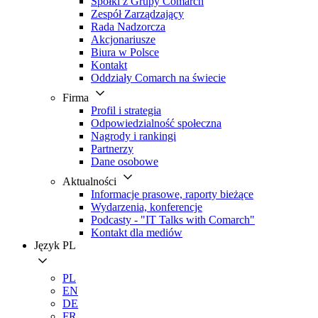
Spółki z Grupy Comarch
Zespół Zarządzający
Rada Nadzorcza
Akcjonariusze
Biura w Polsce
Kontakt
Oddziały Comarch na świecie
Firma
Profil i strategia
Odpowiedzialność społeczna
Nagrody i rankingi
Partnerzy
Dane osobowe
Aktualności
Informacje prasowe, raporty bieżące
Wydarzenia, konferencje
Podcasty - "IT Talks with Comarch"
Kontakt dla mediów
Język
PL
PL
EN
DE
FR