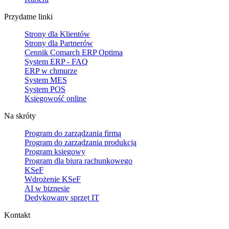
Przydatne linki
Strony dla Klientów
Strony dla Partnerów
Cennik Comarch ERP Optima
System ERP - FAQ
ERP w chmurze
System MES
System POS
Księgowość online
Na skróty
Program do zarządzania firmą
Program do zarządzania produkcją
Program księgowy
Program dla biura rachunkowego
KSeF
Wdrożenie KSeF
AI w biznesie
Dedykowany sprzęt IT
Kontakt