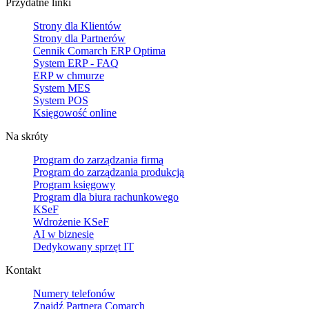
Przydatne linki
Strony dla Klientów
Strony dla Partnerów
Cennik Comarch ERP Optima
System ERP - FAQ
ERP w chmurze
System MES
System POS
Księgowość online
Na skróty
Program do zarządzania firmą
Program do zarządzania produkcją
Program księgowy
Program dla biura rachunkowego
KSeF
Wdrożenie KSeF
AI w biznesie
Dedykowany sprzęt IT
Kontakt
Numery telefonów
Znajdź Partnera Comarch