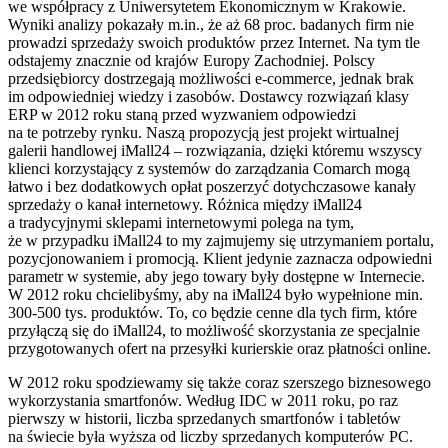
we współpracy z Uniwersytetem Ekonomicznym w Krakowie.
Wyniki analizy pokazały m.in., że aż 68 proc. badanych firm nie
prowadzi sprzedaży swoich produktów przez Internet. Na tym tle
odstajemy znacznie od krajów Europy Zachodniej. Polscy
przedsiębiorcy dostrzegają możliwości e-commerce, jednak brak
im odpowiedniej wiedzy i zasobów. Dostawcy rozwiązań klasy
ERP w 2012 roku staną przed wyzwaniem odpowiedzi
na te potrzeby rynku. Naszą propozycją jest projekt wirtualnej
galerii handlowej iMall24 – rozwiązania, dzięki któremu wszyscy
klienci korzystający z systemów do zarządzania Comarch mogą
łatwo i bez dodatkowych opłat poszerzyć dotychczasowe kanały
sprzedaży o kanał internetowy. Różnica między iMall24
a tradycyjnymi sklepami internetowymi polega na tym,
że w przypadku iMall24 to my zajmujemy się utrzymaniem portalu,
pozycjonowaniem i promocją. Klient jedynie zaznacza odpowiedni
parametr w systemie, aby jego towary były dostępne w Internecie.
W 2012 roku chcielibyśmy, aby na iMall24 było wypełnione min.
300-500 tys. produktów. To, co będzie cenne dla tych firm, które
przyłączą się do iMall24, to możliwość skorzystania ze specjalnie
przygotowanych ofert na przesyłki kurierskie oraz płatności online.
W 2012 roku spodziewamy się także coraz szerszego biznesowego
wykorzystania smartfonów. Według IDC w 2011 roku, po raz
pierwszy w historii, liczba sprzedanych smartfonów i tabletów
na świecie była wyższa od liczby sprzedanych komputerów PC.