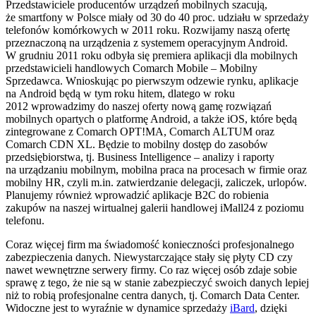
Przedstawiciele producentów urządzeń mobilnych szacują,
że smartfony w Polsce miały od 30 do 40 proc. udziału w sprzedaży
telefonów komórkowych w 2011 roku. Rozwijamy naszą ofertę
przeznaczoną na urządzenia z systemem operacyjnym Android.
W grudniu 2011 roku odbyła się premiera aplikacji dla mobilnych
przedstawicieli handlowych Comarch Mobile – Mobilny
Sprzedawca. Wnioskując po pierwszym odzewie rynku, aplikacje
na Android będą w tym roku hitem, dlatego w roku
2012 wprowadzimy do naszej oferty nową gamę rozwiązań
mobilnych opartych o platformę Android, a także iOS, które będą
zintegrowane z Comarch OPT!MA, Comarch ALTUM oraz
Comarch CDN XL. Będzie to mobilny dostęp do zasobów
przedsiębiorstwa, tj. Business Intelligence – analizy i raporty
na urządzaniu mobilnym, mobilna praca na procesach w firmie oraz
mobilny HR, czyli m.in. zatwierdzanie delegacji, zaliczek, urlopów.
Planujemy również wprowadzić aplikacje B2C do robienia
zakupów na naszej wirtualnej galerii handlowej iMall24 z poziomu
telefonu.
Coraz więcej firm ma świadomość konieczności profesjonalnego
zabezpieczenia danych. Niewystarczające stały się płyty CD czy
nawet wewnętrzne serwery firmy. Co raz więcej osób zdaje sobie
sprawę z tego, że nie są w stanie zabezpieczyć swoich danych lepiej
niż to robią profesjonalne centra danych, tj. Comarch Data Center.
Widoczne jest to wyraźnie w dynamice sprzedaży
iBard
, dzięki