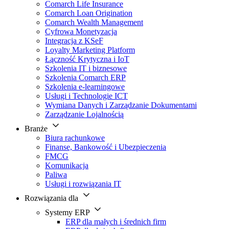
Comarch Life Insurance
Comarch Loan Origination
Comarch Wealth Management
Cyfrowa Monetyzacja
Integracja z KSeF
Loyalty Marketing Platform
Łączność Krytyczna i IoT
Szkolenia IT i biznesowe
Szkolenia Comarch ERP
Szkolenia e-learningowe
Usługi i Technologie ICT
Wymiana Danych i Zarządzanie Dokumentami
Zarządzanie Lojalnością
Branże
Biura rachunkowe
Finanse, Bankowość i Ubezpieczenia
FMCG
Komunikacja
Paliwa
Usługi i rozwiązania IT
Rozwiązania dla
Systemy ERP
ERP dla małych i średnich firm