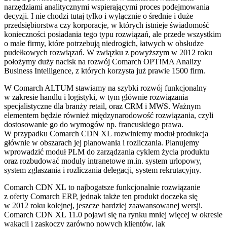
narzędziami analitycznymi wspierającymi proces podejmowania
decyzji. I nie chodzi tutaj tylko i wyłącznie o średnie i duże
przedsiębiorstwa czy korporacje, w których istnieje świadomość
konieczności posiadania tego typu rozwiązań, ale przede wszystkim
o małe firmy, które potrzebują niedrogich, łatwych w obsłudze
pudełkowych rozwiązań. W związku z powyższym w 2012 roku
położymy duży nacisk na rozwój Comarch OPT!MA Analizy
Business Intelligence, z których korzysta już prawie 1500 firm.
W Comarch ALTUM stawiamy na szybki rozwój funkcjonalny
w zakresie handlu i logistyki, w tym głównie rozwiązania
specjalistyczne dla branży retail, oraz CRM i MWS. Ważnym
elementem będzie również międzynarodowość rozwiązania, czyli
dostosowanie go do wymogów np. francuskiego prawa.
W przypadku Comarch CDN XL rozwiniemy moduł produkcja
głównie w obszarach jej planowania i rozliczania. Planujemy
wprowadzić moduł PLM do zarządzania cyklem życia produktu
oraz rozbudować moduły intranetowe m.in. system urlopowy,
system zgłaszania i rozliczania delegacji, system rekrutacyjny.
Comarch CDN XL to najbogatsze funkcjonalnie rozwiązanie
z oferty Comarch ERP, jednak także ten produkt doczeka się
w 2012 roku kolejnej, jeszcze bardziej zaawansowanej wersji.
Comarch CDN XL 11.0 pojawi się na rynku mniej więcej w okresie
wakacji i zaskoczy zarówno nowych klientów, jak