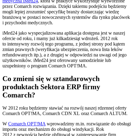
medyczna iMed24
, która w praktyce wykorzystuje wytworzone
przez Comarch rozwiązania. Dzięki takiemu podejściu będziemy
mogli lepiej zrozumieć specyfikę branży dostarczając wiedzę
branżową w postaci nowoczesnych systemów dla rynku placówek
i przychodni medycznych.
iMed24 jako wyspecjalizowana aplikacja dostępna jest w naszej
ofercie od roku, i mamy już kilkadziesiąt wdrożeń. 2012 rok
to intensywny rozwój tego programu, z jednej strony pod kątem
zmian prawnych (weryfikacja ubezpieczenia, nowa lista leków
refundowanych itp.), a z drugiej w odpowiedzi na uwagi od jego
użytkowników. iMed24 jest oferowany samodzielnie lub
uzupełniony o program Comarch OPT!MA.
Co zmieni się w sztandarowych
produktach Sektora ERP firmy
Comarch?
W 2012 roku będziemy stawiać na rozwój naszej rdzennej oferty
Comarch OPT!MA, Comarch CDN XL oraz Comarch ALTUM.
W
Comarch OPT!MA
wprowadzimy m.in. rozwiązanie do obsługi
importu oraz mechanizm do obsługi windykacji. Rok
2012 z pewnością będzie obfitował w zainteresowanie firm