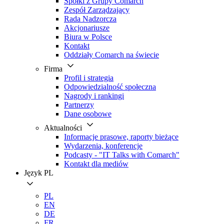
Spółki z Grupy Comarch
Zespół Zarządzający
Rada Nadzorcza
Akcjonariusze
Biura w Polsce
Kontakt
Oddziały Comarch na świecie
Firma
Profil i strategia
Odpowiedzialność społeczna
Nagrody i rankingi
Partnerzy
Dane osobowe
Aktualności
Informacje prasowe, raporty bieżące
Wydarzenia, konferencje
Podcasty - "IT Talks with Comarch"
Kontakt dla mediów
Język
PL
PL
EN
DE
FR