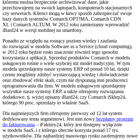
któremu można bezpiecznie archiwizować dane, jakie
przechowujemy na swoich laptopach, komputerach stacjonarnych
czy serwerach. Klienci mogą w łatwy sposób zabezpieczać swoje
bazy danych systemów Comarch OPT!MA, Comarch CDN
XL i Comarch ALTUM. W 2012 roku zamierzamy wprowadzić
iBard24 w wersji mobilnej na smartfony.
Ponadto ze względu na rosnący poziom wiedzy i zaufania
do rozwiązań w modelu Software as a Service (cloud computing),
w 2012 roku będzie rosło znaczenie również tego sposobu
korzystania z aplikacji. Sprzedaż produktów Comarch w modelu
usługowym rośnie o wiele szybciej niż model tradycyjny. W tym
modelu sprzedajemy nasze systemy ERP od ponad 10 lat, dzięki
czemu mogliśmy zdobyć wystarczającą wiedzę i doświadczenie
oraz zbudować efekt skali, czym nie dysponują inni producenci
oprogramowania dla firm. W modelu usługowym sprzedajemy
wszystkie nasze systemy ERP, a także oferujemy rozwiązania
dodatkowe, tj. wyżej opisany iBard24, czy Comarch iSklep24,
którego 90 proc. sprzedaży to właśnie SaaS.
Dla najmniejszych firm oferujemy pierwszy od 12 lat system
dedykowany temu segmentowi. Jest nim nowy
bezpłatny program
do fakturowania
– iFaktury24, który jest dostępny wyłącznie
w modelu SaaS, i z którego obecnie korzysta ponad 17 tys.
użytkowników. Dla najbardziej masowego rynku zaoferujemy nowe