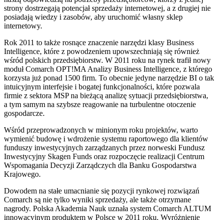
strony dostrzegają potencjał sprzedaży internetowej, a z drugiej nie
posiadają wiedzy i zasobów, aby uruchomić własny sklep
internetowy.
Rok 2011 to także rosnące znaczenie narzędzi klasy Business
Intelligence, które z powodzeniem upowszechniają się również
wśród polskich przedsiębiorstw. W 2011 roku na rynek trafił nowy
moduł Comarch OPT!MA Analizy Business Intelligence, z którego
korzysta już ponad 1500 firm. To obecnie jedyne narzędzie BI o tak
intuicyjnym interfejsie i bogatej funkcjonalności, które pozwala
firmie z sektora MSP na bieżącą analizę sytuacji przedsiębiorstwa,
a tym samym na szybsze reagowanie na turbulentne otoczenie
gospodarcze.
Wśród przeprowadzonych w minionym roku projektów, warto
wymienić budowę i wdrożenie systemu raportowego dla klientów
funduszy inwestycyjnych zarządzanych przez norweski Fundusz
Inwestycyjny Skagen Funds oraz rozpoczęcie realizacji Centrum
Wspomagania Decyzji Zarządczych dla Banku Gospodarstwa
Krajowego.
Dowodem na stałe umacnianie się pozycji rynkowej rozwiązań
Comarch są nie tylko wyniki sprzedaży, ale także otrzymane
nagrody. Polska Akademia Nauk uznała system Comarch ALTUM
innowacyjnym produktem w Polsce w 2011 roku. Wyróżnienie