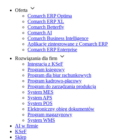
Oferta
Comarch ERP Optima
Comarch ERP XL
Comarch Betterfly
Comarch AI
Comarch Business Intelligence
Aplikacje zintegrowane z Comarch ERP
Comarch ERP Enterprise
Rozwiązania dla firm
Integracja z KSeF
Program księgowy
Program dla biur rachunkowych
Program kadrowo-płacowy
Program do zarządzania produkcją
System MES
System APS
System POS
Elektroniczny obieg dokumentów
Program magazynowy
System WMS
AI w firmie
KSeF
Sklep