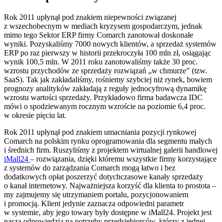
Rok 2011 upłynął pod znakiem niepewności związanej
z wszechobecnym w mediach kryzysem gospodarczym, jednak
mimo tego Sektor ERP firmy Comarch zanotował doskonałe
wyniki. Pozyskaliśmy 7000 nowych klientów, a sprzedaż systemów
ERP po raz pierwszy w historii przekroczyła 100 mln zł, osiągając
wynik 100,5 mln. W 2011 roku zanotowaliśmy także 30 proc.
wzrostu przychodów ze sprzedaży rozwiązań „w chmurze” (tzw.
SaaS). Tak jak zakładaliśmy, rośniemy szybciej niż rynek, bowiem
prognozy analityków zakładają z reguły jednocyfrową dynamikę
wzrostu wartości sprzedaży. Przykładowo firma badawcza IDC
mówi o spodziewanym rocznym wzroście na poziomie 6,4 proc.
w okresie pięciu lat.
Rok 2011 upłynął pod znakiem umacniania pozycji rynkowej
Comarch na polskim rynku oprogramowania dla segmentu małych
i średnich firm. Ruszyliśmy z projektem wirtualnej galerii handlowej
iMall24
– rozwiązania, dzięki któremu wszystkie firmy korzystające
z systemów do zarządzania Comarch mogą łatwo i bez
dodatkowych opłat poszerzyć dotychczasowe kanały sprzedaży
o kanał internetowy. Najważniejsza korzyść dla klienta to prostota –
my zajmujemy się utrzymaniem portalu, pozycjonowaniem
i promocją. Klient jedynie zaznacza odpowiedni parametr
w systemie, aby jego towary były dostępne w iMall24. Projekt jest
naszą odpowiedzią na potrzeby przedsiębiorców, którzy z jednej