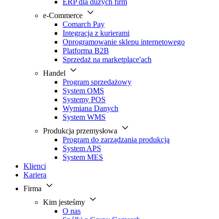
ERP dla dużych firm
e-Commerce
Comarch Pay
Integracja z kurierami
Oprogramowanie sklepu internetowego
Platforma B2B
Sprzedaż na marketplace'ach
Handel
Program sprzedażowy
System OMS
Systemy POS
Wymiana Danych
System WMS
Produkcja przemysłowa
Program do zarządzania produkcją
System APS
System MES
Klienci
Kariera
Firma
Kim jesteśmy
O nas