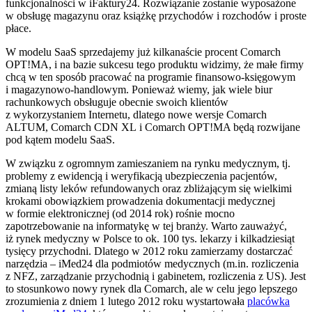
funkcjonalności w iFaktury24. Rozwiązanie zostanie wyposażone
w obsługę magazynu oraz książkę przychodów i rozchodów i proste
płace.
W modelu SaaS sprzedajemy już kilkanaście procent Comarch
OPT!MA, i na bazie sukcesu tego produktu widzimy, że małe firmy
chcą w ten sposób pracować na programie finansowo-księgowym
i magazynowo-handlowym. Ponieważ wiemy, jak wiele biur
rachunkowych obsługuje obecnie swoich klientów
z wykorzystaniem Internetu, dlatego nowe wersje Comarch
ALTUM, Comarch CDN XL i Comarch OPT!MA będą rozwijane
pod kątem modelu SaaS.
W związku z ogromnym zamieszaniem na rynku medycznym, tj.
problemy z ewidencją i weryfikacją ubezpieczenia pacjentów,
zmianą listy leków refundowanych oraz zbliżającym się wielkimi
krokami obowiązkiem prowadzenia dokumentacji medycznej
w formie elektronicznej (od 2014 rok) rośnie mocno
zapotrzebowanie na informatykę w tej branży. Warto zauważyć,
iż rynek medyczny w Polsce to ok. 100 tys. lekarzy i kilkadziesiąt
tysięcy przychodni. Dlatego w 2012 roku zamierzamy dostarczać
narzędzia – iMed24 dla podmiotów medycznych (m.in. rozliczenia
z NFZ, zarządzanie przychodnią i gabinetem, rozliczenia z US). Jest
to stosunkowo nowy rynek dla Comarch, ale w celu jego lepszego
zrozumienia z dniem 1 lutego 2012 roku wystartowała
placówka