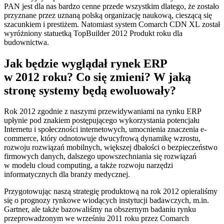
PAN jest dla nas bardzo cenne przede wszystkim dlatego, że zostało
przyznane przez uznaną polską organizację naukową, cieszącą się
szacunkiem i prestiżem. Natomiast system Comarch CDN XL został
wyróżniony statuetką TopBuilder 2012 Produkt roku dla
budownictwa.
Jak będzie wyglądał rynek ERP
w 2012 roku? Co się zmieni? W jaką
stronę systemy będą ewoluowały?
Rok 2012 zgodnie z naszymi przewidywaniami na rynku ERP
upłynie pod znakiem postępującego wykorzystania potencjału
Internetu i społeczności internetowych, umocnienia znaczenia e-
commerce, który odnotowuje dwucyfrową dynamikę wzrostu,
rozwoju rozwiązań mobilnych, większej dbałości o bezpieczeństwo
firmowych danych, dalszego upowszechniania się rozwiązań
w modelu cloud computing, a także rozwoju narzędzi
informatycznych dla branży medycznej.
Przygotowując naszą strategię produktową na rok 2012 opieraliśmy
się o prognozy rynkowe wiodących instytucji badawczych, m.in.
Gartner, ale także bazowaliśmy na obszernym badaniu rynku
przeprowadzonym we wrześniu 2011 roku przez Comarch