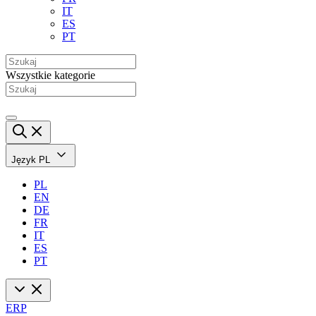
IT
ES
PT
Wszystkie kategorie
Język
PL
PL
EN
DE
FR
IT
ES
PT
ERP