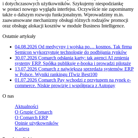
i dotychczasowych użytkowników. Szykujemy niespodziankę
w postaci nowego wyglądu interfejsu. Oczywiście nie zapominamy
także o dalszym rozwoju funkcjonalnym. Wprowadzimy m.in.
zaawansowane mechanizmy obsługi różnych rodzajów promocji
oraz obsługę alokacji kosztów w module Business Intelligence.
Ostatnie artykuły
04.08.2026
Od medycyny i wojska po… kosmos. Tak firma
Semicon wykorzystuje technologię do podbijania rynków
30.07.2026
Comarch odsłania karty: tak agenci AI zmienią
systemy ERP. Spółka publikuje e-booka i prowadzi pilotaże
13.07.2026
Comarch z największą sprzedażą systemów ERP
w Polsce. Wyniki rankingu ITwiz Best100
01.07.2026
Comarch Pay wchodzi z przytupem na rynek e-
commerce. Niskie prowizje i współpraca z Autopay
O nas
Aktualności
O Grupie Comarch
O Comarch ERP
Opinie użytkowników
Kariera