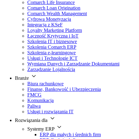
Comarch Life Insurance
Comarch Loan Origination
Comarch Wealth Management
Cyfrowa Monetyzacja
Integracja z KSeF
Loyalty Marketing Platform
Łączność Krytyczna i IoT
Szkolenia IT i biznesowe
Szkolenia Comarch ERP
Szkolenia e-learningowe
Usługi i Technologie ICT
Wymiana Danych i Zarządzanie Dokumentami
Zarządzanie Lojalnością
Branże
Biura rachunkowe
Finanse, Bankowość i Ubezpieczenia
FMCG
Komunikacja
Paliwa
Usługi i rozwiązania IT
Rozwiązania dla
Systemy ERP
ERP dla małych i średnich firm