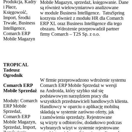
Produkcja, Kadry
Mobile Magazyn, sprzedaż, księgowanie. Dane
i Płace,
są również wielowymiarowo analizowane
Księgowość,
w module Business Intelligence. TatraSpring
Import, Środki
korzysta również z modułu HR dla Comarch
Trwałe, Business
ERP XL oraz Business Intelligence dla tego
Intelligence,
obszaru. Wdrożenie przeprowadził partner
Comarch ERP
firmy Comarch – T2S Sp. z o.o.
Mobile Magazyn
TROPICAL
Tadeusz
Ogrodnik
W firmie przeprowadzono wdrożenie systemu
Comarch ERP
Comarch ERP Mobile Sprzedaż w wersji
Mobile Sprzedaż
na Androida, który szybko stał się
podstawowym narzędziem pracy dla
Moduły: Comarch
wszystkich przedstawicieli handlowych klienta.
ERP Mobile
Handlowcy w oparciu o aplikację mobilną
Sprzedaż,
składają w systemie zarówno oferty, jak
Comarch ERP
i zamówienia sprzedaży. Rejestrowane
Mobile Magazyn,
są wizyty u odbiorców, dodatkowo podczas
Sprzedaż, Import,
wybranych wizyt w systemie rejestrowane