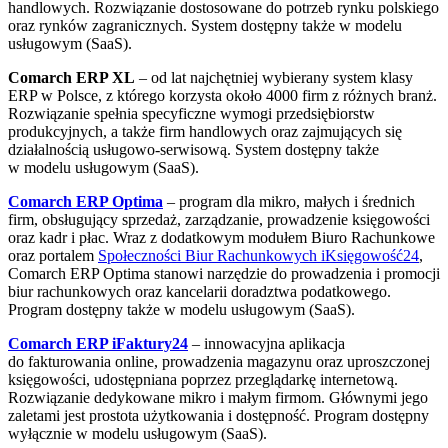
handlowych. Rozwiązanie dostosowane do potrzeb rynku polskiego
oraz rynków zagranicznych. System dostępny także w modelu
usługowym (SaaS).
Comarch ERP XL
– od lat najchętniej wybierany system klasy
ERP w Polsce, z którego korzysta około 4000 firm z różnych branż.
Rozwiązanie spełnia specyficzne wymogi przedsiębiorstw
produkcyjnych, a także firm handlowych oraz zajmujących się
działalnością usługowo-serwisową. System dostępny także
w modelu usługowym (SaaS).
Comarch ERP Optima
– program dla mikro, małych i średnich
firm, obsługujący sprzedaż, zarządzanie, prowadzenie księgowości
oraz kadr i płac. Wraz z dodatkowym modułem Biuro Rachunkowe
oraz portalem
Społeczności Biur Rachunkowych iKsięgowość24
,
Comarch ERP Optima stanowi narzędzie do prowadzenia i promocji
biur rachunkowych oraz kancelarii doradztwa podatkowego.
Program dostępny także w modelu usługowym (SaaS).
Comarch ERP iFaktury24
– innowacyjna aplikacja
do fakturowania online, prowadzenia magazynu oraz uproszczonej
księgowości, udostępniana poprzez przeglądarkę internetową.
Rozwiązanie dedykowane mikro i małym firmom. Głównymi jego
zaletami jest prostota użytkowania i dostępność. Program dostępny
wyłącznie w modelu usługowym (SaaS).