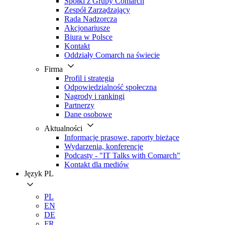
Spółki z Grupy Comarch
Zespół Zarządzający
Rada Nadzorcza
Akcjonariusze
Biura w Polsce
Kontakt
Oddziały Comarch na świecie
Firma
Profil i strategia
Odpowiedzialność społeczna
Nagrody i rankingi
Partnerzy
Dane osobowe
Aktualności
Informacje prasowe, raporty bieżące
Wydarzenia, konferencje
Podcasty - "IT Talks with Comarch"
Kontakt dla mediów
Język
PL
PL
EN
DE
FR