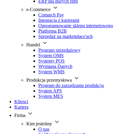
ERP dla dużych firm
e-Commerce
Comarch Pay
Integracja z kurierami
Oprogramowanie sklepu internetowego
Platforma B2B
Sprzedaż na marketplace'ach
Handel
Program sprzedażowy
System OMS
Systemy POS
Wymiana Danych
System WMS
Produkcja przemysłowa
Program do zarządzania produkcją
System APS
System MES
Klienci
Kariera
Firma
Kim jesteśmy
O nas