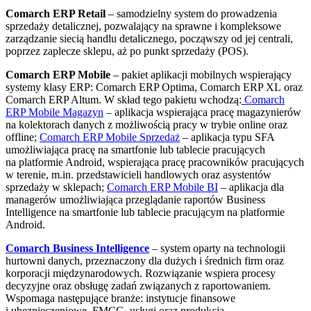
Comarch ERP Retail
– samodzielny system do prowadzenia
sprzedaży detalicznej, pozwalający na sprawne i kompleksowe
zarządzanie siecią handlu detalicznego, począwszy od jej centrali,
poprzez zaplecze sklepu, aż po punkt sprzedaży (POS).
Comarch ERP Mobile
– pakiet aplikacji mobilnych wspierający
systemy klasy ERP: Comarch ERP Optima, Comarch ERP XL oraz
Comarch ERP Altum. W skład tego pakietu wchodzą:
Comarch
ERP Mobile Magazyn
– aplikacja wspierająca pracę magazynierów
na kolektorach danych z możliwością pracy w trybie online oraz
offline;
Comarch ERP Mobile Sprzedaż
– aplikacja typu SFA
umożliwiająca pracę na smartfonie lub tablecie pracujących
na platformie Android, wspierająca pracę pracowników pracujących
w terenie, m.in. przedstawicieli handlowych oraz asystentów
sprzedaży w sklepach;
Comarch ERP Mobile BI
– aplikacja dla
managerów umożliwiająca przeglądanie raportów Business
Intelligence na smartfonie lub tablecie pracującym na platformie
Android.
Comarch Business Intelligence
– system oparty na technologii
hurtowni danych, przeznaczony dla dużych i średnich firm oraz
korporacji międzynarodowych. Rozwiązanie wspiera procesy
decyzyjne oraz obsługę zadań związanych z raportowaniem.
Wspomaga następujące branże: instytucje finansowe
i ubezpieczeniowe, FMCG, usługi oraz produkcja.