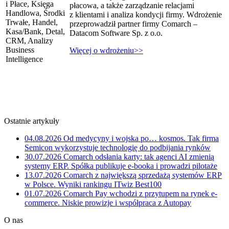
i Płace, Księga
płacowa, a także zarządzanie relacjami
Handlowa, Środki
z klientami i analiza kondycji firmy. Wdrożenie
Trwałe, Handel,
przeprowadził partner firmy Comarch –
Kasa/Bank, Detal,
Datacom Software Sp. z o.o.
CRM, Analizy
Business
Więcej o wdrożeniu>>
Intelligence
Ostatnie artykuły
04.08.2026
Od medycyny i wojska po… kosmos. Tak firma
Semicon wykorzystuje technologię do podbijania rynków
30.07.2026
Comarch odsłania karty: tak agenci AI zmienią
systemy ERP. Spółka publikuje e-booka i prowadzi pilotaże
13.07.2026
Comarch z największą sprzedażą systemów ERP
w Polsce. Wyniki rankingu ITwiz Best100
01.07.2026
Comarch Pay wchodzi z przytupem na rynek e-
commerce. Niskie prowizje i współpraca z Autopay
O nas