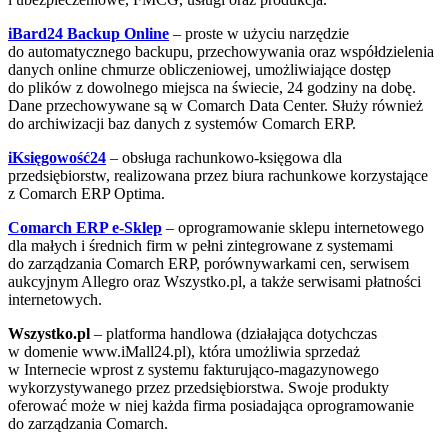
iBard24 Backup Online
– proste w użyciu narzędzie
do automatycznego backupu, przechowywania oraz współdzielenia
danych online chmurze obliczeniowej, umożliwiające dostęp
do plików z dowolnego miejsca na świecie, 24 godziny na dobę.
Dane przechowywane są w Comarch Data Center. Służy również
do archiwizacji baz danych z systemów Comarch ERP.
iKsięgowość24
– obsługa rachunkowo-księgowa dla
przedsiębiorstw, realizowana przez biura rachunkowe korzystające
z Comarch ERP Optima.
Comarch ERP e-Sklep
– oprogramowanie sklepu internetowego
dla małych i średnich firm w pełni zintegrowane z systemami
do zarządzania Comarch ERP, porównywarkami cen, serwisem
aukcyjnym Allegro oraz Wszystko.pl, a także serwisami płatności
internetowych.
Wszystko.pl
– platforma handlowa (działająca dotychczas
w domenie www.iMall24.pl), która umożliwia sprzedaż
w Internecie wprost z systemu fakturująco-magazynowego
wykorzystywanego przez przedsiębiorstwa. Swoje produkty
oferować może w niej każda firma posiadająca oprogramowanie
do zarządzania Comarch.