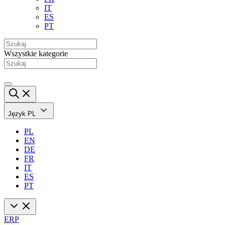
IT
ES
PT
Wszystkie kategorie
Język
PL
PL
EN
DE
FR
IT
ES
PT
ERP