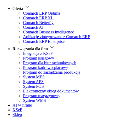
Oferta
Comarch ERP Optima
Comarch ERP XL
Comarch Betterfly
Comarch AI
Comarch Business Intelligence
Aplikacje zintegrowane z Comarch ERP
Comarch ERP Enterprise
Rozwiązania dla firm
Integracja z KSeF
Program księgowy
Program dla biur rachunkowych
Program kadrowo-płacowy
Program do zarządzania produkcją
System MES
System APS
System POS
Elektroniczny obieg dokumentów
Program magazynowy
System WMS
AI w firmie
KSeF
Sklep