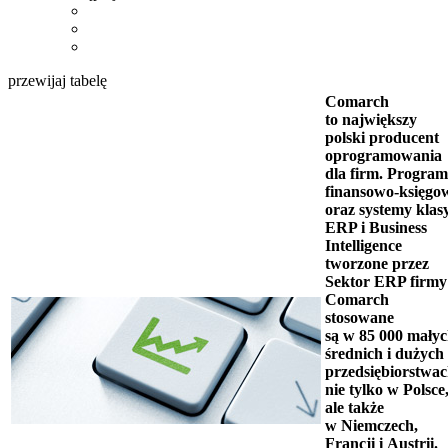
przewijaj tabelę
Comarch
to największy
polski producent
oprogramowania
dla firm. Progra
finansowo-księgo
oraz systemy klas
ERP i Business
Intelligence
tworzone przez
Sektor ERP firmy
Comarch
stosowane
są w 85 000 małyc
średnich i dużych
przedsiębiorstwac
nie tylko w Polsce
ale także
w Niemczech,
Francji i Austrii.