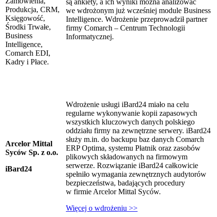
Zamówienia,
są ankiety, a ich wyniki można analizować
Produkcja, CRM,
we wdrożonym już wcześniej module Business
Księgowość,
Intelligence. Wdrożenie przeprowadził partner
Środki Trwałe,
firmy Comarch – Centrum Technologii
Business
Informatycznej.
Intelligence,
Comarch EDI,
Kadry i Płace.
Wdrożenie usługi iBard24 miało na celu
regularne wykonywanie kopii zapasowych
wszystkich kluczowych danych polskiego
oddziału firmy na zewnętrzne serwery. iBard24
służy m.in. do backupu baz danych Comarch
Arcelor Mittal
ERP Optima, systemu Płatnik oraz zasobów
Syców Sp. z o.o.
plikowych składowanych na firmowym
serwerze. Rozwiązanie iBard24 całkowicie
iBard24
spełniło wymagania zewnętrznych audytorów
bezpieczeństwa, badających procedury
w firmie Arcelor Mittal Syców.
Więcej o wdrożeniu >>