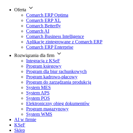
Oferta
Comarch ERP Optima
Comarch ERP XL
Comarch Betterfly
Comarch AI
Comarch Business Intelligence
Aplikacje zintegrowane z Comarch ERP
Comarch ERP Enterprise
Rozwiązania dla firm
Integracja z KSeF
Program księgowy
Program dla biur rachunkowych
Program kadrowo-płacowy
Program do zarządzania produkcją
System MES
System APS
System POS
Elektroniczny obieg dokumentów
Program magazynowy
System WMS
AI w firmie
KSeF
Sklep