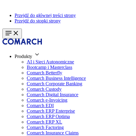
Przejdź do głównej treści strony
Przejdź do stopki strony
Produkty
AI i Sieci Autonomiczne
Bootcamp i Masterclass
Comarch Betterfly
Comarch Business Intelligence
Comarch Corporate Banking
Comarch Custody
Comarch Digital Insurance
Comarch e-Invoicing
Comarch EDI
Comarch ERP Enterprise
Comarch ERP Optima
Comarch ERP XL
Comarch Factoring
Comarch Insurance Claims