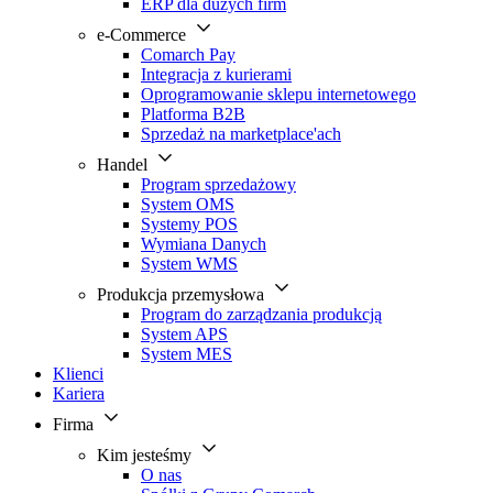
ERP dla dużych firm
e-Commerce
Comarch Pay
Integracja z kurierami
Oprogramowanie sklepu internetowego
Platforma B2B
Sprzedaż na marketplace'ach
Handel
Program sprzedażowy
System OMS
Systemy POS
Wymiana Danych
System WMS
Produkcja przemysłowa
Program do zarządzania produkcją
System APS
System MES
Klienci
Kariera
Firma
Kim jesteśmy
O nas