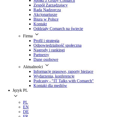
Spółki z Grupy Comarch
Zespół Zarządzający
Rada Nadzorcza
Akcjonariusze
Biura w Polsce
Kontakt
Oddziały Comarch na świecie
Firma
Profil i strategia
Odpowiedzialność społeczna
Nagrody i rankingi
Partnerzy
Dane osobowe
Aktualności
Informacje prasowe, raporty bieżące
Wydarzenia, konferencje
Podcasty - "IT Talks with Comarch"
Kontakt dla mediów
Język
PL
PL
EN
DE
FR