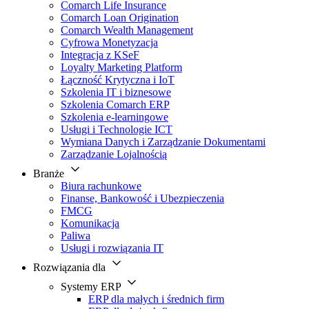
Comarch Life Insurance
Comarch Loan Origination
Comarch Wealth Management
Cyfrowa Monetyzacja
Integracja z KSeF
Loyalty Marketing Platform
Łączność Krytyczna i IoT
Szkolenia IT i biznesowe
Szkolenia Comarch ERP
Szkolenia e-learningowe
Usługi i Technologie ICT
Wymiana Danych i Zarządzanie Dokumentami
Zarządzanie Lojalnością
Branże
Biura rachunkowe
Finanse, Bankowość i Ubezpieczenia
FMCG
Komunikacja
Paliwa
Usługi i rozwiązania IT
Rozwiązania dla
Systemy ERP
ERP dla małych i średnich firm