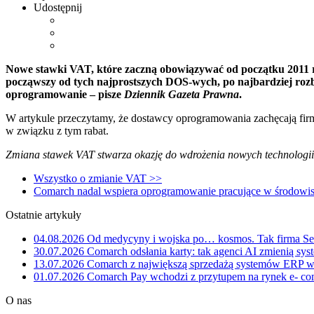
Udostępnij
Nowe stawki VAT, które zaczną obowiązywać od początku 2011 r
począwszy od tych najprostszych DOS-wych, po najbardziej ro
oprogramowanie – pisze
Dziennik Gazeta Prawna
.
W artykule przeczytamy, że dostawcy oprogramowania zachęcają firm
w związku z tym rabat.
Zmiana stawek VAT stwarza okazję do wdrożenia nowych technologii
Wszystko o zmianie VAT >>
Comarch nadal wspiera oprogramowanie pracujące w środo
Ostatnie artykuły
04.08.2026
Od medycyny i wojska po… kosmos. Tak firma Sem
30.07.2026
Comarch odsłania karty: tak agenci AI zmienią sys
13.07.2026
Comarch z największą sprzedażą systemów ERP w 
01.07.2026
Comarch Pay wchodzi z przytupem na rynek e- com
O nas