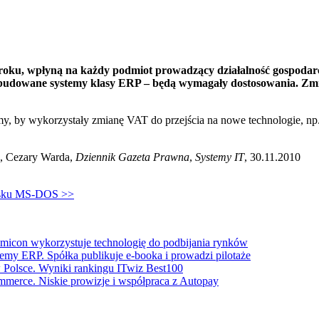
oku, wpłyną na każdy podmiot prowadzący działalność gospodarczą
zbudowane systemy klasy ERP – będą wymagały dostosowania. Zmi
y, by wykorzystały zmianę VAT do przejścia na nowe technologie, np
, Cezary Warda,
Dziennik Gazeta Prawna
,
Systemy IT
, 30.11.2010
wisku MS-DOS >>
icon wykorzystuje technologię do podbijania rynków
temy ERP. Spółka publikuje e-booka i prowadzi pilotaże
Polsce. Wyniki rankingu ITwiz Best100
merce. Niskie prowizje i współpraca z Autopay