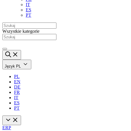
IT
ES
PT
Wszystkie kategorie
Język
PL
PL
EN
DE
FR
IT
ES
PT
ERP