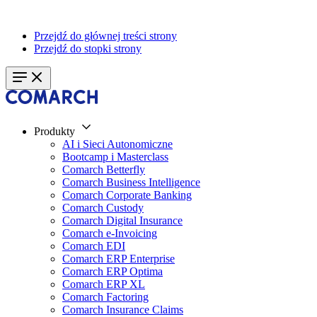
Przejdź do głównej treści strony
Przejdź do stopki strony
Produkty
AI i Sieci Autonomiczne
Bootcamp i Masterclass
Comarch Betterfly
Comarch Business Intelligence
Comarch Corporate Banking
Comarch Custody
Comarch Digital Insurance
Comarch e-Invoicing
Comarch EDI
Comarch ERP Enterprise
Comarch ERP Optima
Comarch ERP XL
Comarch Factoring
Comarch Insurance Claims