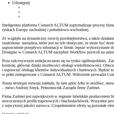
Udostępnij
Inteligentna platforma Comarch ALTUM zoptymalizuje procesy bizn
rynkach Europy zachodniej i południowo-wschodniej.
Ze względu na dynamiczny rozwój przedsiębiorstwa, a także działan
znalezienia narzędzia, które jest na tyle elastyczne, że może być
usprawnienie przepływu informacji w firmie, lepsze wykorzystanie d
Dostępne w Comarch ALTUM narzędzie Workflow pozwoli na autom
Poza sukcesywnym umiejscawianiu się na rynku ogólnopolskim, Za
kontrolę, głównie dzięki możliwości obsługi wielofirmowości. Obe
i usprawnić obsługę klientów indywidualnych i hurtowych. Będzie t
w pełni zintegrowane z Comarch ALTUM. Wdrożenie prowadzi Comarch
Nasza strategia rozwoju zakłada, by tam gdzie tylko to możliwe, star
- mówi Andrzej Smyk, Pełnomocnik Zarządu firmy Zartmet.
Firma Zartmet jest największym w regionie lubelskim producentem b
nowoczesnych profili trapezowych i blachodachówek. Wszystkie pro
z najwyższej jakości surowca. Uzupełnieniem oferty są pozostałe el