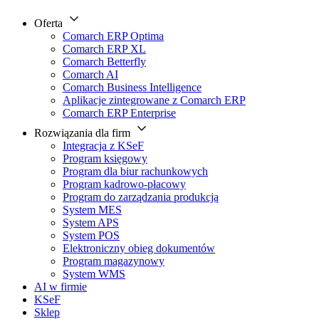
Oferta
Comarch ERP Optima
Comarch ERP XL
Comarch Betterfly
Comarch AI
Comarch Business Intelligence
Aplikacje zintegrowane z Comarch ERP
Comarch ERP Enterprise
Rozwiązania dla firm
Integracja z KSeF
Program księgowy
Program dla biur rachunkowych
Program kadrowo-płacowy
Program do zarządzania produkcją
System MES
System APS
System POS
Elektroniczny obieg dokumentów
Program magazynowy
System WMS
AI w firmie
KSeF
Sklep