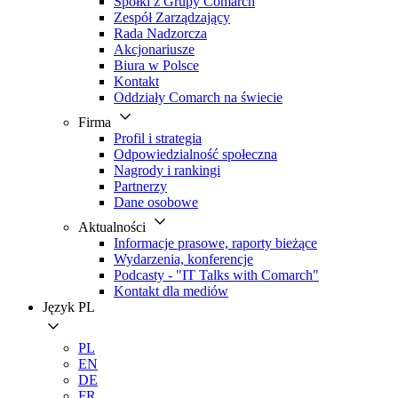
Spółki z Grupy Comarch
Zespół Zarządzający
Rada Nadzorcza
Akcjonariusze
Biura w Polsce
Kontakt
Oddziały Comarch na świecie
Firma
Profil i strategia
Odpowiedzialność społeczna
Nagrody i rankingi
Partnerzy
Dane osobowe
Aktualności
Informacje prasowe, raporty bieżące
Wydarzenia, konferencje
Podcasty - "IT Talks with Comarch"
Kontakt dla mediów
Język
PL
PL
EN
DE
FR