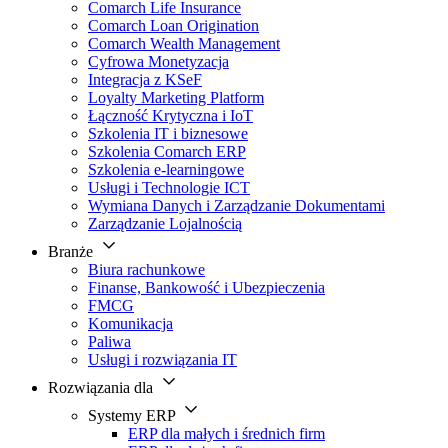
Comarch Life Insurance
Comarch Loan Origination
Comarch Wealth Management
Cyfrowa Monetyzacja
Integracja z KSeF
Loyalty Marketing Platform
Łączność Krytyczna i IoT
Szkolenia IT i biznesowe
Szkolenia Comarch ERP
Szkolenia e-learningowe
Usługi i Technologie ICT
Wymiana Danych i Zarządzanie Dokumentami
Zarządzanie Lojalnością
Branże
Biura rachunkowe
Finanse, Bankowość i Ubezpieczenia
FMCG
Komunikacja
Paliwa
Usługi i rozwiązania IT
Rozwiązania dla
Systemy ERP
ERP dla małych i średnich firm