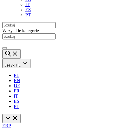
IT
ES
PT
Wszystkie kategorie
Język
PL
PL
EN
DE
FR
IT
ES
PT
ERP