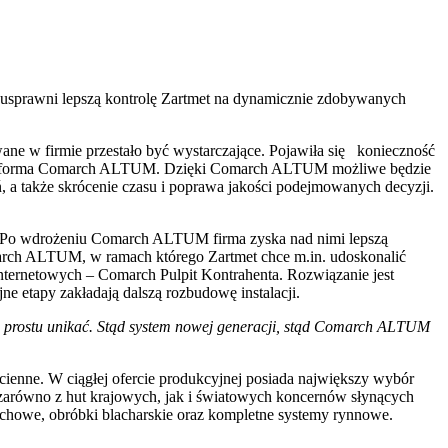
usprawni lepszą kontrolę Zartmet na dynamicznie zdobywanych
ane w firmie przestało być wystarczające. Pojawiła się konieczność
est platforma Comarch ALTUM. Dzięki Comarch ALTUM możliwe będzie
, a także skrócenie czasu i poprawa jakości podejmowanych decyzji.
. Po wdrożeniu Comarch ALTUM firma zyska nad nimi lepszą
march ALTUM, w ramach którego Zartmet chce m.in. udoskonalić
nternetowych – Comarch Pulpit Kontrahenta. Rozwiązanie jest
etapy zakładają dalszą rozbudowę instalacji.
– po prostu unikać. Stąd system nowej generacji, stąd Comarch ALTUM
cienne. W ciągłej ofercie produkcyjnej posiada największy wybór
 zarówno z hut krajowych, jak i światowych koncernów słynących
dachowe, obróbki blacharskie oraz kompletne systemy rynnowe.