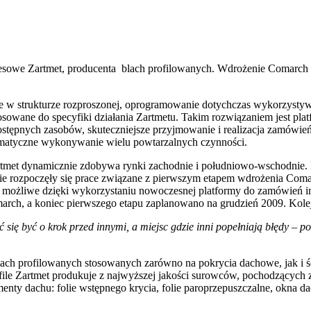
esowe Zartmet, producenta blach profilowanych. Wdrożenie Comarch 
ie w strukturze rozproszonej, oprogramowanie dotychczas wykorzystyw
 dostosowane do specyfiki działania Zartmetu. Takim rozwiązaniem j
ostępnych zasobów, skuteczniejsze przyjmowanie i realizacja zamówień
atyczne wykonywanie wielu powtarzalnych czynności.
rtmet dynamicznie zdobywa rynki zachodnie i południowo-wschodnie
cnie rozpoczęły się prace związane z pierwszym etapem wdrożenia Co
o możliwe dzięki wykorzystaniu nowoczesnej platformy do zamówień i
, a koniec pierwszego etapu zaplanowano na grudzień 2009. Kolejne 
ać się być o krok przed innymi, a miejsc gdzie inni popełniają błędy 
lach profilowanych stosowanych zarówno na pokrycia dachowe, jak i ś
file Zartmet produkuje z najwyższej jakości surowców, pochodzących
ementy dachu: folie wstępnego krycia, folie paroprzepuszczalne, okna 