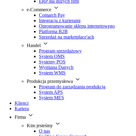
ERP dla dużych firm
e-Commerce
Comarch Pay
Integracja z kurierami
Oprogramowanie sklepu internetowego
Platforma B2B
Sprzedaż na marketplace'ach
Handel
Program sprzedażowy
System OMS
Systemy POS
Wymiana Danych
System WMS
Produkcja przemysłowa
Program do zarządzania produkcją
System APS
System MES
Klienci
Kariera
Firma
Kim jesteśmy
O nas