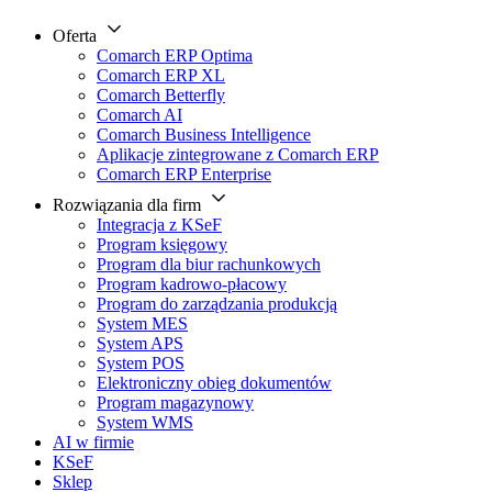
Oferta
Comarch ERP Optima
Comarch ERP XL
Comarch Betterfly
Comarch AI
Comarch Business Intelligence
Aplikacje zintegrowane z Comarch ERP
Comarch ERP Enterprise
Rozwiązania dla firm
Integracja z KSeF
Program księgowy
Program dla biur rachunkowych
Program kadrowo-płacowy
Program do zarządzania produkcją
System MES
System APS
System POS
Elektroniczny obieg dokumentów
Program magazynowy
System WMS
AI w firmie
KSeF
Sklep