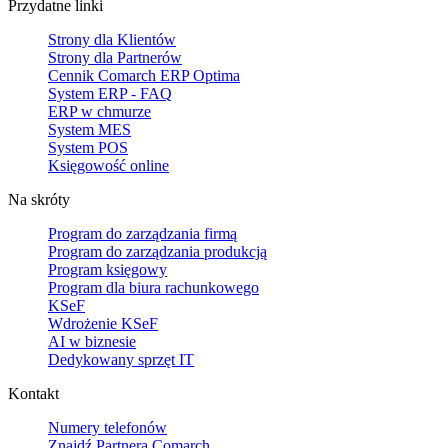
Przydatne linki
Strony dla Klientów
Strony dla Partnerów
Cennik Comarch ERP Optima
System ERP - FAQ
ERP w chmurze
System MES
System POS
Księgowość online
Na skróty
Program do zarządzania firmą
Program do zarządzania produkcją
Program księgowy
Program dla biura rachunkowego
KSeF
Wdrożenie KSeF
AI w biznesie
Dedykowany sprzęt IT
Kontakt
Numery telefonów
Znajdź Partnera Comarch