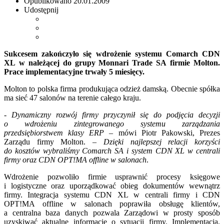
Opublikowano
20.01.2009
Udostępnij
Sukcesem zakończyło się wdrożenie systemu Comarch CDN
XL w należącej do grupy Monnari Trade SA firmie Molton.
Prace implementacyjne trwały 5 miesięcy.
Molton to polska firma produkująca odzież damską. Obecnie spółka
ma sieć 47 salonów na terenie całego kraju.
-
Dynamiczny rozwój firmy przyczynił się do podjęcia decyzji
o wdrożeniu zintegrowanego systemu zarządzania
przedsiębiorstwem klasy ERP
– mówi Piotr Pakowski, Prezes
Zarządu firmy Molton. –
Dzięki najlepszej relacji korzyści
do kosztów wybraliśmy Comarch SA i system CDN XL w centrali
firmy oraz CDN OPT!MA offline w salonach
.
Wdrożenie pozwoliło firmie usprawnić procesy księgowe
i logistyczne oraz uporządkować obieg dokumentów wewnątrz
firmy. Integracja systemu CDN XL w centrali firmy i CDN
OPT!MA offline w salonach poprawiła obsługę klientów,
a centralna baza danych pozwala Zarządowi w prosty sposób
uzyskiwać aktualne informacje o sytuacji firmy. Implementacja,