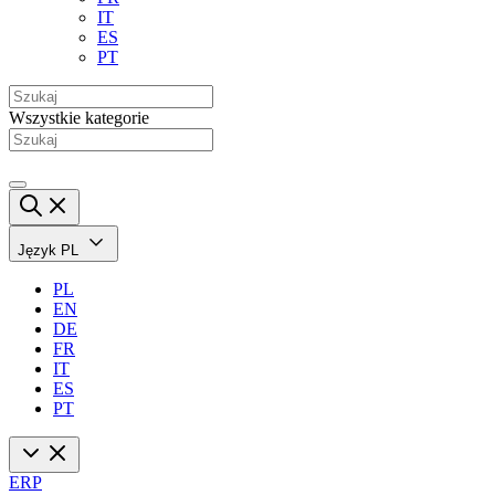
IT
ES
PT
Wszystkie kategorie
Język
PL
PL
EN
DE
FR
IT
ES
PT
ERP