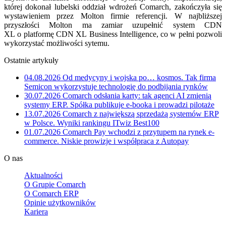
której dokonał lubelski oddział wdrożeń Comarch, zakończyła się
wystawieniem przez Molton firmie referencji. W najbliższej
przyszłości Molton ma zamiar uzupełnić system CDN
XL o platformę CDN XL Business Intelligence, co w pełni pozwoli
wykorzystać możliwości sytemu.
Ostatnie artykuły
04.08.2026
Od medycyny i wojska po… kosmos. Tak firma
Semicon wykorzystuje technologię do podbijania rynków
30.07.2026
Comarch odsłania karty: tak agenci AI zmienią
systemy ERP. Spółka publikuje e-booka i prowadzi pilotaże
13.07.2026
Comarch z największą sprzedażą systemów ERP
w Polsce. Wyniki rankingu ITwiz Best100
01.07.2026
Comarch Pay wchodzi z przytupem na rynek e-
commerce. Niskie prowizje i współpraca z Autopay
O nas
Aktualności
O Grupie Comarch
O Comarch ERP
Opinie użytkowników
Kariera