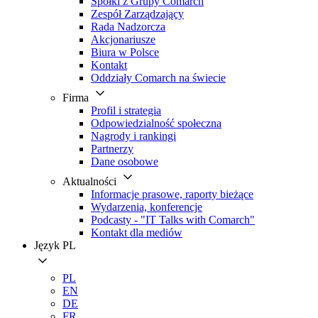
Spółki z Grupy Comarch
Zespół Zarządzający
Rada Nadzorcza
Akcjonariusze
Biura w Polsce
Kontakt
Oddziały Comarch na świecie
Firma
Profil i strategia
Odpowiedzialność społeczna
Nagrody i rankingi
Partnerzy
Dane osobowe
Aktualności
Informacje prasowe, raporty bieżące
Wydarzenia, konferencje
Podcasty - "IT Talks with Comarch"
Kontakt dla mediów
Język
PL
PL
EN
DE
FR