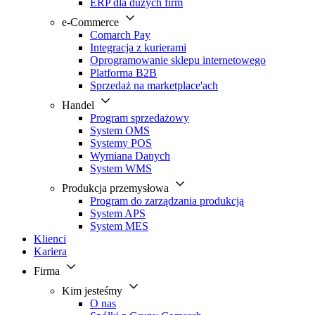
ERP dla dużych firm
e-Commerce
Comarch Pay
Integracja z kurierami
Oprogramowanie sklepu internetowego
Platforma B2B
Sprzedaż na marketplace'ach
Handel
Program sprzedażowy
System OMS
Systemy POS
Wymiana Danych
System WMS
Produkcja przemysłowa
Program do zarządzania produkcją
System APS
System MES
Klienci
Kariera
Firma
Kim jesteśmy
O nas