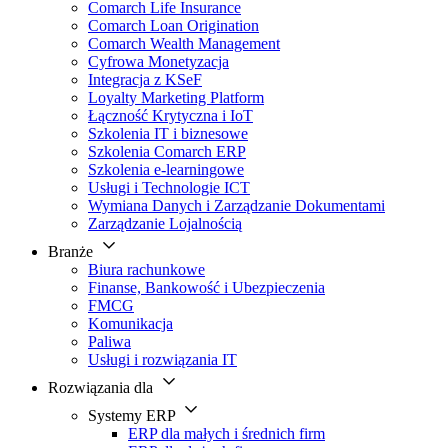
Comarch Life Insurance
Comarch Loan Origination
Comarch Wealth Management
Cyfrowa Monetyzacja
Integracja z KSeF
Loyalty Marketing Platform
Łączność Krytyczna i IoT
Szkolenia IT i biznesowe
Szkolenia Comarch ERP
Szkolenia e-learningowe
Usługi i Technologie ICT
Wymiana Danych i Zarządzanie Dokumentami
Zarządzanie Lojalnością
Branże
Biura rachunkowe
Finanse, Bankowość i Ubezpieczenia
FMCG
Komunikacja
Paliwa
Usługi i rozwiązania IT
Rozwiązania dla
Systemy ERP
ERP dla małych i średnich firm