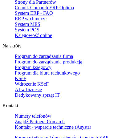
Strony dla Partnerów
Cennik Comarch ERP Optima
System ERP - FAQ
ERP w chmurze
System MES
System POS
Księgowość online
Na skróty
Program do zarządzania firmą
Program do zarządzania produkcją
Program księgowy
Program dla biura rachunkowego
KSeF
Wdrożenie KSeF
AI w biznesie
Dedykowany sprzęt IT
Kontakt
Numery telefonów
Znajdź Partnera Comarch
Kontakt - wsparcie techniczne (Asysta)
Forum użytkowników systemów Comarch ERP