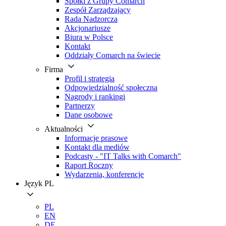
Spółki z Grupy Comarch
Zespół Zarządzający
Rada Nadzorcza
Akcjonariusze
Biura w Polsce
Kontakt
Oddziały Comarch na świecie
Firma
Profil i strategia
Odpowiedzialność społeczna
Nagrody i rankingi
Partnerzy
Dane osobowe
Aktualności
Informacje prasowe
Kontakt dla mediów
Podcasty - "IT Talks with Comarch"
Raport Roczny
Wydarzenia, konferencje
Język
PL
PL
EN
DE