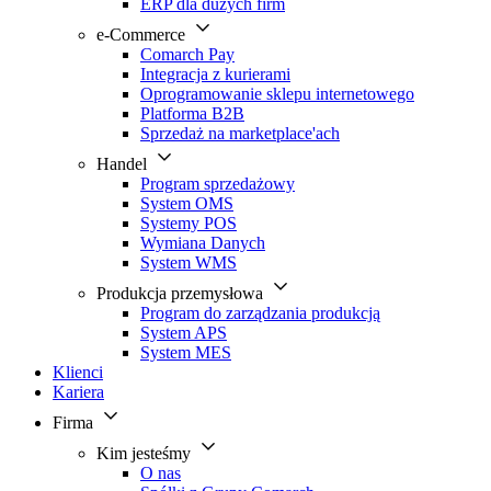
ERP dla dużych firm
e-Commerce
Comarch Pay
Integracja z kurierami
Oprogramowanie sklepu internetowego
Platforma B2B
Sprzedaż na marketplace'ach
Handel
Program sprzedażowy
System OMS
Systemy POS
Wymiana Danych
System WMS
Produkcja przemysłowa
Program do zarządzania produkcją
System APS
System MES
Klienci
Kariera
Firma
Kim jesteśmy
O nas