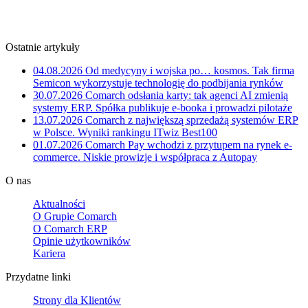
Ostatnie artykuły
04.08.2026
Od medycyny i wojska po… kosmos. Tak firma
Semicon wykorzystuje technologię do podbijania rynków
30.07.2026
Comarch odsłania karty: tak agenci AI zmienią
systemy ERP. Spółka publikuje e-booka i prowadzi pilotaże
13.07.2026
Comarch z największą sprzedażą systemów ERP
w Polsce. Wyniki rankingu ITwiz Best100
01.07.2026
Comarch Pay wchodzi z przytupem na rynek e-
commerce. Niskie prowizje i współpraca z Autopay
O nas
Aktualności
O Grupie Comarch
O Comarch ERP
Opinie użytkowników
Kariera
Przydatne linki
Strony dla Klientów