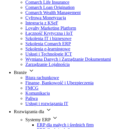
Comarch Life Insurance
Comarch Loan Origination
Comarch Wealth Management
Cyfrowa Monetyzacja
Integracja z KSeF
Loyalty Marketing Platform
Łączność Krytyczna i IoT
Szkolenia IT i biznesowe
Szkolenia Comarch ERP
Szkolenia e-learningowe
Usługi i Technologie ICT
Wymiana Danych i Zarządzanie Dokumentami
Zarządzanie Lojalnością
Branże
Biura rachunkowe
Finanse, Bankowość i Ubezpieczenia
FMCG
Komunikacja
Paliwa
Usługi i rozwiązania IT
Rozwiązania dla
Systemy ERP
ERP dla małych i średnich firm