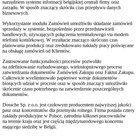
narzędziem systemu informacji belgijskiej centrali firmy oraz
zarządu. W sposób znaczący skróciła czas przepływu danych
biznesowych.
Wykorzystanie modułu Zamówień umożliwiło składanie zamówień
sprzedaży w systemie, bezpośrednio przez przedstawicieli
handlowych, używających połączenia terminalowego via modem
telefonii komórkowej. W rezultacie znacząco skrócono czas
planowania produkcji oraz zredukowano nakłady pracy poświęcane
na obsługę zamówień od Klientów.
Zastosowanie funkcjonalności procesów pozwoliło
na zdefiniowanie rozbudowanego, wielostopniowego procesu
zatwierdzania dokumentów Zamówień Zakupu oraz Faktur Zakupu.
Całkowicie wyeliminowało papierowe wersje dokumentów
biorących udział w procesie oraz w sposób znaczący umożliwiło
skrócenie czasu potrzebnego na zatwierdzenie poszczególnych
dokumentów.
Dossche Sp. z o.o. jest czołowym producentem najwyższej jakości
pasz oraz koncentratów dla przemysłu rolnego. Firma posiada cztery
zakłady produkcyjne w Polsce, zatrudnia kilkuset pracowników
na terenie kraju oraz jest częścią międzynarodowego koncernu
mającego siedzibę w Belgii.