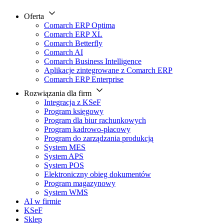
Oferta
Comarch ERP Optima
Comarch ERP XL
Comarch Betterfly
Comarch AI
Comarch Business Intelligence
Aplikacje zintegrowane z Comarch ERP
Comarch ERP Enterprise
Rozwiązania dla firm
Integracja z KSeF
Program księgowy
Program dla biur rachunkowych
Program kadrowo-płacowy
Program do zarządzania produkcją
System MES
System APS
System POS
Elektroniczny obieg dokumentów
Program magazynowy
System WMS
AI w firmie
KSeF
Sklep