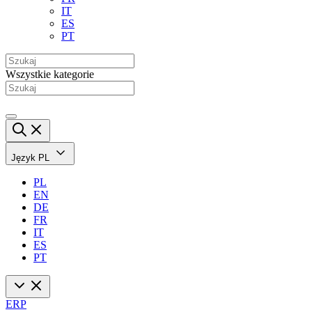
IT
ES
PT
Wszystkie kategorie
Język
PL
PL
EN
DE
FR
IT
ES
PT
ERP