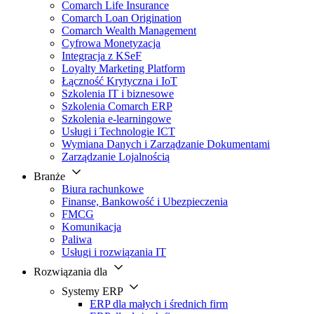
Comarch Life Insurance
Comarch Loan Origination
Comarch Wealth Management
Cyfrowa Monetyzacja
Integracja z KSeF
Loyalty Marketing Platform
Łączność Krytyczna i IoT
Szkolenia IT i biznesowe
Szkolenia Comarch ERP
Szkolenia e-learningowe
Usługi i Technologie ICT
Wymiana Danych i Zarządzanie Dokumentami
Zarządzanie Lojalnością
Branże
Biura rachunkowe
Finanse, Bankowość i Ubezpieczenia
FMCG
Komunikacja
Paliwa
Usługi i rozwiązania IT
Rozwiązania dla
Systemy ERP
ERP dla małych i średnich firm