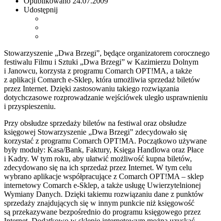
Opublikowano
24.07.2009
Udostępnij
Stowarzyszenie „Dwa Brzegi”, będące organizatorem corocznego
festiwalu Filmu i Sztuki „Dwa Brzegi” w Kazimierzu Dolnym
i Janowcu, korzysta z programu Comarch OPT!MA, a także
z aplikacji Comarch e-Sklep, która umożliwia sprzedaż biletów
przez Internet. Dzięki zastosowaniu takiego rozwiązania
dotychczasowe rozprowadzanie wejściówek uległo usprawnieniu
i przyspieszeniu.
Przy obsłudze sprzedaży biletów na festiwal oraz obsłudze
księgowej Stowarzyszenie „Dwa Brzegi” zdecydowało się
korzystać z programu Comarch OPT!MA. Początkowo używane
były moduły: Kasa/Bank, Faktury, Księga Handlowa oraz Płace
i Kadry. W tym roku, aby ułatwić możliwość kupna biletów,
zdecydowano się na ich sprzedaż przez Internet. W tym celu
wybrano aplikacje współpracujące z Comarch OPT!MA – sklep
internetowy Comarch e-Sklep, a także usługę Uwierzytelnionej
Wymiany Danych. Dzięki takiemu rozwiązaniu dane z punktów
sprzedaży znajdujących się w innym punkcie niż księgowość
są przekazywane bezpośrednio do programu księgowego przez
Internet. Dodatkowo w sklepie internetowym można uzyskać