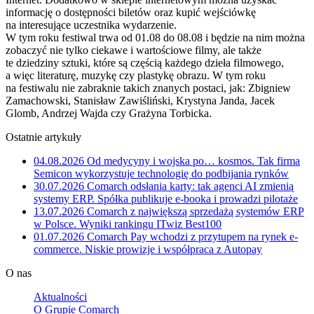
informację o dostępności biletów oraz kupić wejściówkę
na interesujące uczestnika wydarzenie.
W tym roku festiwal trwa od 01.08 do 08.08 i będzie na nim można
zobaczyć nie tylko ciekawe i wartościowe filmy, ale także
te dziedziny sztuki, które są częścią każdego dzieła filmowego,
a więc literaturę, muzykę czy plastykę obrazu. W tym roku
na festiwalu nie zabraknie takich znanych postaci, jak: Zbigniew
Zamachowski, Stanisław Zawiśliński, Krystyna Janda, Jacek
Glomb, Andrzej Wajda czy Grażyna Torbicka.
Ostatnie artykuły
04.08.2026
Od medycyny i wojska po… kosmos. Tak firma
Semicon wykorzystuje technologię do podbijania rynków
30.07.2026
Comarch odsłania karty: tak agenci AI zmienią
systemy ERP. Spółka publikuje e-booka i prowadzi pilotaże
13.07.2026
Comarch z największą sprzedażą systemów ERP
w Polsce. Wyniki rankingu ITwiz Best100
01.07.2026
Comarch Pay wchodzi z przytupem na rynek e-
commerce. Niskie prowizje i współpraca z Autopay
O nas
Aktualności
O Grupie Comarch