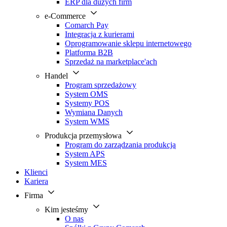
ERP dla dużych firm
e-Commerce
Comarch Pay
Integracja z kurierami
Oprogramowanie sklepu internetowego
Platforma B2B
Sprzedaż na marketplace'ach
Handel
Program sprzedażowy
System OMS
Systemy POS
Wymiana Danych
System WMS
Produkcja przemysłowa
Program do zarządzania produkcją
System APS
System MES
Klienci
Kariera
Firma
Kim jesteśmy
O nas