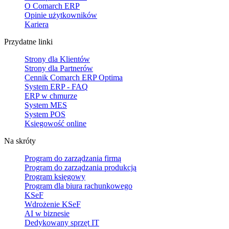
O Comarch ERP
Opinie użytkowników
Kariera
Przydatne linki
Strony dla Klientów
Strony dla Partnerów
Cennik Comarch ERP Optima
System ERP - FAQ
ERP w chmurze
System MES
System POS
Księgowość online
Na skróty
Program do zarządzania firmą
Program do zarządzania produkcją
Program księgowy
Program dla biura rachunkowego
KSeF
Wdrożenie KSeF
AI w biznesie
Dedykowany sprzęt IT