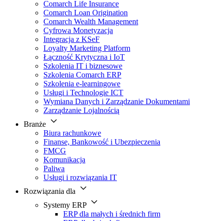
Comarch Life Insurance
Comarch Loan Origination
Comarch Wealth Management
Cyfrowa Monetyzacja
Integracja z KSeF
Loyalty Marketing Platform
Łączność Krytyczna i IoT
Szkolenia IT i biznesowe
Szkolenia Comarch ERP
Szkolenia e-learningowe
Usługi i Technologie ICT
Wymiana Danych i Zarządzanie Dokumentami
Zarządzanie Lojalnością
Branże
Biura rachunkowe
Finanse, Bankowość i Ubezpieczenia
FMCG
Komunikacja
Paliwa
Usługi i rozwiązania IT
Rozwiązania dla
Systemy ERP
ERP dla małych i średnich firm