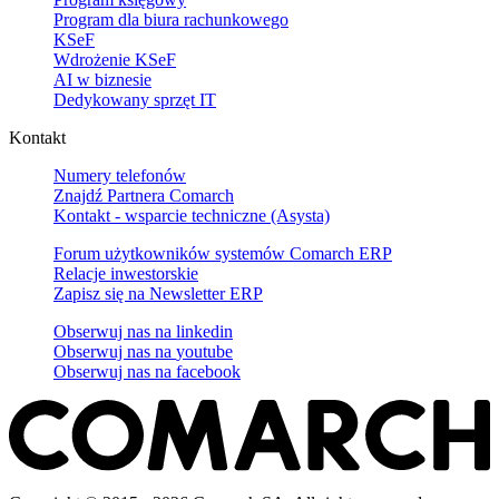
Program dla biura rachunkowego
KSeF
Wdrożenie KSeF
AI w biznesie
Dedykowany sprzęt IT
Kontakt
Numery telefonów
Znajdź Partnera Comarch
Kontakt - wsparcie techniczne (Asysta)
Forum użytkowników systemów Comarch ERP
Relacje inwestorskie
Zapisz się na Newsletter ERP
Obserwuj nas na
linkedin
Obserwuj nas na
youtube
Obserwuj nas na
facebook