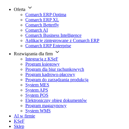
Oferta
Comarch ERP Optima
Comarch ERP XL
Comarch Betterfly
Comarch AI
Comarch Business Intelligence
Aplikacje zintegrowane z Comarch ERP
Comarch ERP Enterprise
Rozwiązania dla firm
Integracja z KSeF
Program księgowy
Program dla biur rachunkowych
Program kadrowo-płacowy
Program do zarządzania produkcją
System MES
System APS
System POS
Elektroniczny obieg dokumentów
Program magazynowy
System WMS
AI w firmie
KSeF
Sklep