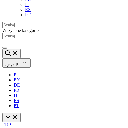
IT
ES
PT
Wszystkie kategorie
Język
PL
PL
EN
DE
FR
IT
ES
PT
ERP