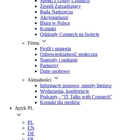
Spółki z Grupy Comarch
Zespół Zarządzający
Rada Nadzorcza
Akcjonariusze
Biura w Polsce
Kontakt
Oddziały Comarch na świecie
Firma
Profil i strategia
Odpowiedzialność społeczna
Nagrody i rankingi
Partnerzy
Dane osobowe
Aktualności
Informacje prasowe, raporty bieżące
Wydarzenia, konferencje
Podcasty - "IT Talks with Comarch"
Kontakt dla mediów
Język
PL
PL
EN
DE
FR