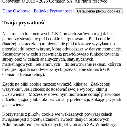
Copyright © 2015 - 2026 Comarch SA. All rights reserved.
Dane Osobowe i Polityka Prywatności
|
Ustawienia plików cookies
Twoja prywatność
Na stronach internetowych GK Comarch zarówno my jak i nasi
partnerzy stosujemy pliki cookie i targetowanie. Pliki cookie
(inaczej „ciasteczka”) to niewielkie pliki tekstowe wysyłane do
przeglądarki przez witrynę, którą odwiedzasz w danym momencie.
Stosujemy je w celu zapewnienia prawidłowego funkcjonowania
strony oraz w celach analitycznych, statystycznych,
marketingowych i reklamowych – do serwowanie reklam, których
treść jest oparta na odwiedzanych przez Ciebie stronach GK
Comarch (remarketing).
Zgodę na pliki cookie możesz wyrazić, klikając „Zaakceptuj
wszystkie”. Jeśli chcesz dostosować swoje wybory, kliknij
„Ustawienia”. Możesz w dowolnym momencie cofnąć pierwotnie
udzieloną zgodę lub dokonać zmiany preferencji, klikając przycisk
„Ustawienia”.
Korzystanie z plików cookie we wskazanych powyżej celach
związane jest z przetwarzaniem Twoich danych osobowych.
Administratorem Twoich danych jest Comarch SA. W niektórych