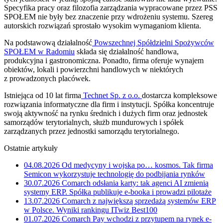
Specyfika pracy oraz filozofia zarządzania wypracowane przez PSS
SPOŁEM nie były bez znaczenie przy wdrożeniu systemu. Szereg
autorskich rozwiązań sprostało wysokim wymaganiom klienta.
Na podstawową działalność
Powszechnej Spółdzielni Spożywców
SPOŁEM w Radomiu
składa się działalność handlowa,
produkcyjna i gastronomiczna. Ponadto, firma oferuje wynajem
obiektów, lokali i powierzchni handlowych w niektórych
z prowadzonych placówek.
Istniejąca od 10 lat firma
Technet Sp. z o.o.
dostarcza kompleksowe
rozwiązania informatyczne dla firm i instytucji. Spółka koncentruje
swoją aktywność na rynku średnich i dużych firm oraz jednostek
samorządów terytorialnych, służb mundurowych i spółek
zarządzanych przez jednostki samorządu terytorialnego.
Ostatnie artykuły
04.08.2026
Od medycyny i wojska po… kosmos. Tak firma
Semicon wykorzystuje technologię do podbijania rynków
30.07.2026
Comarch odsłania karty: tak agenci AI zmienią
systemy ERP. Spółka publikuje e-booka i prowadzi pilotaże
13.07.2026
Comarch z największą sprzedażą systemów ERP
w Polsce. Wyniki rankingu ITwiz Best100
01.07.2026
Comarch Pay wchodzi z przytupem na rynek e-