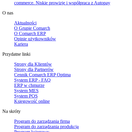
commerce. Niskie prowizje i współpraca z Autopay
O nas
Aktualności
O Grupie Comarch
O Comarch ERP
Opinie użytkowników
Kariera
Przydatne linki
Strony dla Klientów
Strony dla Partnerów
Cennik Comarch ERP Optima
System ERP - FAQ
ERP w chmurze
System MES
System POS
Księgowość online
Na skróty
Program do zarządzania firmą
Program do zarządzania produkcją
Program księgowy