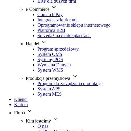
ERP dla dużych firm
e-Commerce
Comarch Pay
Integracja z kurierami
Oprogramowanie sklepu internetowego
Platforma B2B
Sprzedaż na marketplace'ach
Handel
Program sprzedażowy
System OMS
Systemy POS
Wymiana Danych
System WMS
Produkcja przemysłowa
Program do zarządzania produkcją
System APS
System MES
Klienci
Kariera
Firma
Kim jesteśmy
O nas