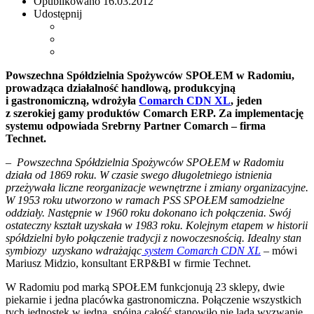
Opublikowano
16.03.2012
Udostępnij
Powszechna Spółdzielnia Spożywców SPOŁEM w Radomiu,
prowadząca działalność handlową, produkcyjną
i gastronomiczną, wdrożyła
Comarch CDN XL
, jeden
z szerokiej gamy produktów Comarch ERP. Za implementację
systemu odpowiada Srebrny Partner Comarch – firma
Technet.
– Powszechna Spółdzielnia Spożywców SPOŁEM w Radomiu
działa od 1869 roku. W czasie swego długoletniego istnienia
przeżywała liczne reorganizacje wewnętrzne i zmiany organizacyjne.
W 1953 roku utworzono w ramach PSS SPOŁEM samodzielne
oddziały. Następnie w 1960 roku dokonano ich połączenia. Swój
ostateczny kształt uzyskała w 1983 roku. Kolejnym etapem w historii
spółdzielni było połączenie tradycji z nowoczesnością. Idealny stan
symbiozy uzyskano wdrażając
system Comarch CDN XL
– mówi
Mariusz Midzio, konsultant ERP&BI w firmie Technet.
W Radomiu pod marką SPOŁEM funkcjonują 23 sklepy, dwie
piekarnie i jedna placówka gastronomiczna. Połączenie wszystkich
tych jednostek w jedną, spójną całość stanowiło nie lada wyzwanie.