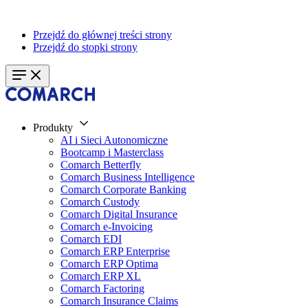
Przejdź do głównej treści strony
Przejdź do stopki strony
Produkty
AI i Sieci Autonomiczne
Bootcamp i Masterclass
Comarch Betterfly
Comarch Business Intelligence
Comarch Corporate Banking
Comarch Custody
Comarch Digital Insurance
Comarch e-Invoicing
Comarch EDI
Comarch ERP Enterprise
Comarch ERP Optima
Comarch ERP XL
Comarch Factoring
Comarch Insurance Claims