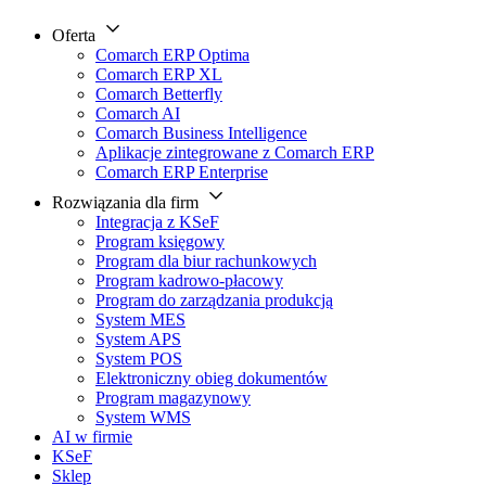
Oferta
Comarch ERP Optima
Comarch ERP XL
Comarch Betterfly
Comarch AI
Comarch Business Intelligence
Aplikacje zintegrowane z Comarch ERP
Comarch ERP Enterprise
Rozwiązania dla firm
Integracja z KSeF
Program księgowy
Program dla biur rachunkowych
Program kadrowo-płacowy
Program do zarządzania produkcją
System MES
System APS
System POS
Elektroniczny obieg dokumentów
Program magazynowy
System WMS
AI w firmie
KSeF
Sklep