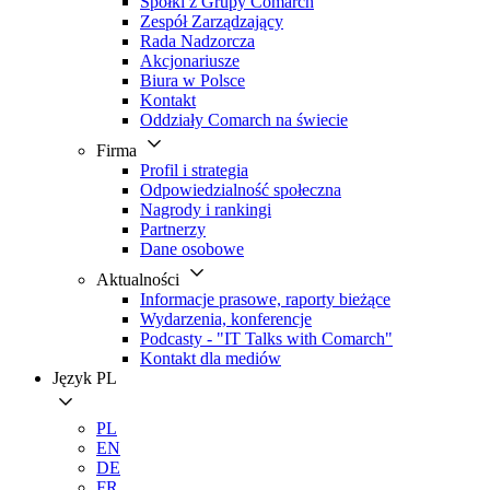
Spółki z Grupy Comarch
Zespół Zarządzający
Rada Nadzorcza
Akcjonariusze
Biura w Polsce
Kontakt
Oddziały Comarch na świecie
Firma
Profil i strategia
Odpowiedzialność społeczna
Nagrody i rankingi
Partnerzy
Dane osobowe
Aktualności
Informacje prasowe, raporty bieżące
Wydarzenia, konferencje
Podcasty - "IT Talks with Comarch"
Kontakt dla mediów
Język
PL
PL
EN
DE
FR