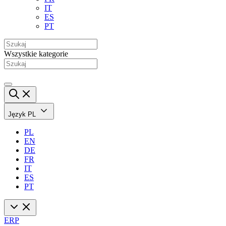
IT
ES
PT
Wszystkie kategorie
Język
PL
PL
EN
DE
FR
IT
ES
PT
ERP