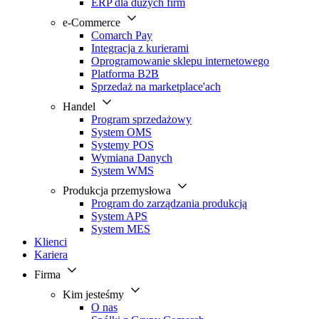
ERP dla dużych firm
e-Commerce
Comarch Pay
Integracja z kurierami
Oprogramowanie sklepu internetowego
Platforma B2B
Sprzedaż na marketplace'ach
Handel
Program sprzedażowy
System OMS
Systemy POS
Wymiana Danych
System WMS
Produkcja przemysłowa
Program do zarządzania produkcją
System APS
System MES
Klienci
Kariera
Firma
Kim jesteśmy
O nas