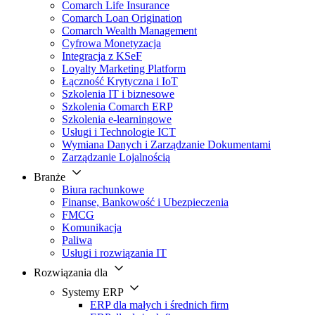
Comarch Life Insurance
Comarch Loan Origination
Comarch Wealth Management
Cyfrowa Monetyzacja
Integracja z KSeF
Loyalty Marketing Platform
Łączność Krytyczna i IoT
Szkolenia IT i biznesowe
Szkolenia Comarch ERP
Szkolenia e-learningowe
Usługi i Technologie ICT
Wymiana Danych i Zarządzanie Dokumentami
Zarządzanie Lojalnością
Branże
Biura rachunkowe
Finanse, Bankowość i Ubezpieczenia
FMCG
Komunikacja
Paliwa
Usługi i rozwiązania IT
Rozwiązania dla
Systemy ERP
ERP dla małych i średnich firm