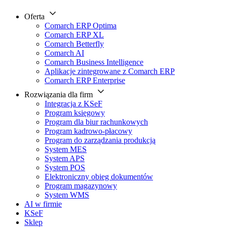
Oferta
Comarch ERP Optima
Comarch ERP XL
Comarch Betterfly
Comarch AI
Comarch Business Intelligence
Aplikacje zintegrowane z Comarch ERP
Comarch ERP Enterprise
Rozwiązania dla firm
Integracja z KSeF
Program księgowy
Program dla biur rachunkowych
Program kadrowo-płacowy
Program do zarządzania produkcją
System MES
System APS
System POS
Elektroniczny obieg dokumentów
Program magazynowy
System WMS
AI w firmie
KSeF
Sklep