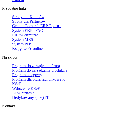
Przydatne linki
Strony dla Klientów
Strony dla Partnerów
Cennik Comarch ERP Optima
System ERP - FAQ
ERP w chmurze
System MES
System POS
Księgowość online
Na skróty
Program do zarządzania firmą
Program do zarządzania produkcją
Program księgowy
Program dla biura rachunkowego
KSeF
Wdrożenie KSeF
AI w biznesie
Dedykowany sprzęt IT
Kontakt