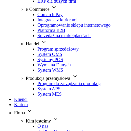
ERP dla dużych firm
e-Commerce
Comarch Pay
Integracja z kurierami
Oprogramowanie sklepu internetowego
Platforma B2B
Sprzedaż na marketplace'ach
Handel
Program sprzedażowy
System OMS
Systemy POS
Wymiana Danych
System WMS
Produkcja przemysłowa
Program do zarządzania produkcją
System APS
System MES
Klienci
Kariera
Firma
Kim jesteśmy
O nas