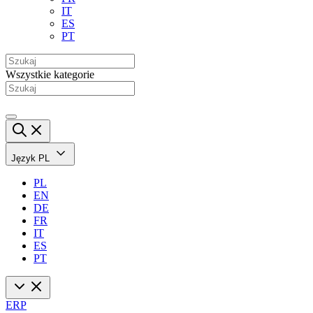
IT
ES
PT
Wszystkie kategorie
Język
PL
PL
EN
DE
FR
IT
ES
PT
ERP