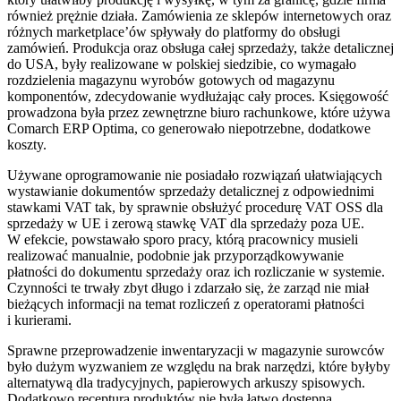
również prężnie działa. Zamówienia ze sklepów internetowych oraz
różnych marketplace’ów spływały do platformy do obsługi
zamówień. Produkcja oraz obsługa całej sprzedaży, także detalicznej
do USA, były realizowane w polskiej siedzibie, co wymagało
rozdzielenia magazynu wyrobów gotowych od magazynu
komponentów, zdecydowanie wydłużając cały proces. Księgowość
prowadzona była przez zewnętrzne biuro rachunkowe, które używa
Comarch ERP Optima, co generowało niepotrzebne, dodatkowe
koszty.
Używane oprogramowanie nie posiadało rozwiązań ułatwiających
wystawianie dokumentów sprzedaży detalicznej z odpowiednimi
stawkami VAT tak, by sprawnie obsłużyć procedurę VAT OSS dla
sprzedaży w UE i zerową stawkę VAT dla sprzedaży poza UE.
W efekcie, powstawało sporo pracy, którą pracownicy musieli
realizować manualnie, podobnie jak przyporządkowywanie
płatności do dokumentu sprzedaży oraz ich rozliczanie w systemie.
Czynności te trwały zbyt długo i zdarzało się, że zarząd nie miał
bieżących informacji na temat rozliczeń z operatorami płatności
i kurierami.
Sprawne przeprowadzenie inwentaryzacji w magazynie surowców
było dużym wyzwaniem ze względu na brak narzędzi, które byłyby
alternatywą dla tradycyjnych, papierowych arkuszy spisowych.
Dodatkowo receptura produktów nie była łatwo dostępna