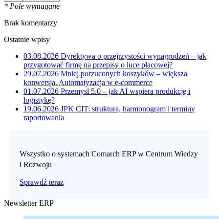
* Pole wymagane
Brak komentarzy
Ostatnie wpisy
03.08.2026
Dyrektywa o przejrzystości wynagrodzeń – jak
przygotować firmę na przepisy o luce płacowej?
29.07.2026
Mniej porzuconych koszyków – większa
konwersja. Automatyzacja w e-commerce
01.07.2026
Przemysł 5.0 – jak AI wspiera produkcję i
logistykę?
19.06.2026
JPK CIT: struktura, harmonogram i terminy
raportowania
Wszystko o systemach Comarch ERP w Centrum Wiedzy
i Rozwoju
Sprawdź teraz
Newsletter ERP