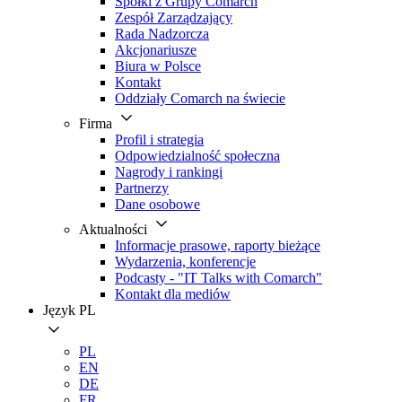
Spółki z Grupy Comarch
Zespół Zarządzający
Rada Nadzorcza
Akcjonariusze
Biura w Polsce
Kontakt
Oddziały Comarch na świecie
Firma
Profil i strategia
Odpowiedzialność społeczna
Nagrody i rankingi
Partnerzy
Dane osobowe
Aktualności
Informacje prasowe, raporty bieżące
Wydarzenia, konferencje
Podcasty - "IT Talks with Comarch"
Kontakt dla mediów
Język
PL
PL
EN
DE
FR