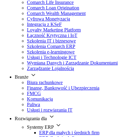
Comarch Life Insurance
Comarch Loan Origination
Comarch Wealth Management
Cyfrowa Monetyzacja
Integracja z KSeF
Loyalty Marketing Platform
Łączność Krytyczna i IoT
Szkolenia IT i biznesowe
Szkolenia Comarch ERP
Szkolenia e-learningowe
Usługi i Technologie ICT
Wymiana Danych i Zarządzanie Dokumentami
Zarządzanie Lojalnością
Branże
Biura rachunkowe
Finanse, Bankowość i Ubezpieczenia
FMCG
Komunikacja
Paliwa
Usługi i rozwiązania IT
Rozwiązania dla
Systemy ERP
ERP dla małych i średnich firm