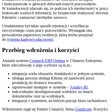
i funkcjonowała w głowach doświadczonych pracowników.
W konsekwencji zdarzało się, że podczas ich nieobecności w pracy
brakowało ważnych informacji, by bezpiecznie realizować zlecenia
Klientów i zamawiać niezbędne surowce.
Utrudnieniem był także sposób rejestracji i weryfikacja
rzeczywistego czasu pracy pracowników. Wymagała ona
prowadzenia papierowej ewidencji, którą trzeba przepisać
do
systemu kadrowo-płacowego
.
Przebieg wdrożenia i korzyści
Atutami systemu
Comarch ERP Optima
w Chmurze Enterprise,
które zdecydowały o jego wyborze są m.in.:
integracja wielu obszarów działalności w jednym systemie,
obsługa procesu obsługi Klienta od zamówień przez
produkcję do dostawy towarów,
raportowanie dostępne w systemie –
Analizy BI
,
indywidualne skonfigurowanie widoków na listach
dokumentów oraz na wydrukach,
integracja z systemem, na którym pracuje biuro rachunkowe.
Wdrożeniem zajął się Partner Comarch, firma
Graphcom
. Korzyści