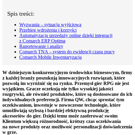
Spis treści:
Wyzwania – sytuacja wyjściowa
Przebieg wdrożenia i korzyści
Automatyzacja sprzedaży online dzięki integracji
z Comarch ERP Optima
Raportowanie i analizy
Comarch TNA – system do ewidencji czasu pracy
Comarch Mobile Inwentaryzacja
W dzisiejszym konkurencyjnym środowisku biznesowym, firmy
z każdej branży poszukują innowacyjnych rozwiązań, które
pozwolą im wyróżnić się na rynku. Przemysł gier RPG nie jest
wyjątkiem. Gracze oczekują nie tylko wysokiej jakości
rozgrywki, ale również produktów, które są dostosowane do ich
indywidualnych preferencji. Firma QW, chcąc sprostać tym
oczekiwaniom, inwestuje w nowoczesne technologie, które
umożliwiają szybszą i bardziej efektywną produkcję
akcesoriów do gier. Dzięki temu może zaoferować swoim
Klientom większą różnorodność, krótszy czas oczekiwania
na nowe produkty oraz możliwość personalizacji doświadczenia
w grze.