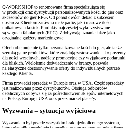
Q-WORKSHOP to renomowana firma specjalizująca się
w produkcji oraz dystrybucji personalizowanych kości do gier oraz
akcesoriów do gier RPG. Od ponad dwóch dekad z sukcesem
dostarcza Klientom zarówno małe partie, jak i masowe ilości
unikatowych kostek. Produkty najczęściej wykorzystywane
są w grach fabularnych (RPG). Zdobywają uznanie także jako
oryginalne gadżety marketingowe.
Oferta obejmuje nie tylko personalizowane kości do gier, ale także
szeroką gamę produktów, które znajdują zastosowanie jako prezenty
dla gości weselnych, gadżety promocyjne czy wyjątkowe podarunki
dla bliskich. Wieloletnie doświadczenie w branży, pozwala
na elastyczne dostosowywanie oferty do indywidualnych potrzeb
każdego Klienta.
Firma prowadzi sprzedaż w Europie oraz w USA. Część sprzedaży
jest realizowana przez dystrybutorów. Obsługa odbiorców
detalicznych odbywa się za pośrednictwem sklepów internetowych
na Polskę, Europę i USA oraz przez market place’y.
Wyzwania – sytuacja wyjściowa
Wyzwaniem był przede wszystkim brak ujednoliconego systemu,
który ułatwiłby produkcję i wysyłkę, w tym za granicę, gdzie firma