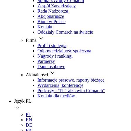
Spółki z Grupy Comarch
Zespół Zarządzający
Rada Nadzorcza
Akcjonariusze
Biura w Polsce
Kontakt
Oddziały Comarch na świecie
Firma
Profil i strategia
Odpowiedzialność społeczna
Nagrody i rankingi
Partnerzy
Dane osobowe
Aktualności
Informacje prasowe, raporty bieżące
Wydarzenia, konferencje
Podcasty - "IT Talks with Comarch"
Kontakt dla mediów
Język
PL
PL
EN
DE
FR