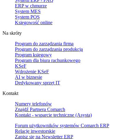
System ERP - FAQ
ERP w chmurze
System MES
System POS
Księgowość online
Na skróty
Program do zarządzania firmą
Program do zarządzania produkcją
Program księgowy
Program dla biura rachunkowego
KSeF
Wdrożenie KSeF
AI w biznesie
Dedykowany sprzęt IT
Kontakt
Numery telefonów
Znajdź Partnera Comarch
Kontakt - wsparcie techniczne (Asysta)
Forum użytkowników systemów Comarch ERP
Relacje inwestorskie
Zapisz się na Newsletter ERP