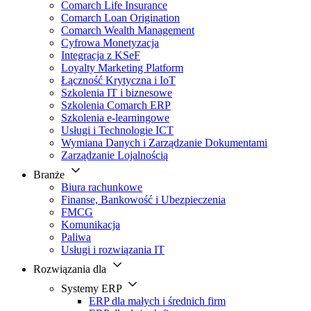
Comarch Life Insurance
Comarch Loan Origination
Comarch Wealth Management
Cyfrowa Monetyzacja
Integracja z KSeF
Loyalty Marketing Platform
Łączność Krytyczna i IoT
Szkolenia IT i biznesowe
Szkolenia Comarch ERP
Szkolenia e-learningowe
Usługi i Technologie ICT
Wymiana Danych i Zarządzanie Dokumentami
Zarządzanie Lojalnością
Branże
Biura rachunkowe
Finanse, Bankowość i Ubezpieczenia
FMCG
Komunikacja
Paliwa
Usługi i rozwiązania IT
Rozwiązania dla
Systemy ERP
ERP dla małych i średnich firm