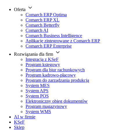
Oferta
Comarch ERP Optima
Comarch ERP XL
Comarch Betterfly
Comarch AI
Comarch Business Intelligence
Aplikacje zintegrowane z Comarch ERP
Comarch ERP Enterprise
Rozwiązania dla firm
Integracja z KSeF
Program księgowy
Program dla biur rachunkowych
Program kadrowo-płacowy
Program do zarządzania produkcją
System MES
System APS
System POS
Elektroniczny obieg dokumentów
Program magazynowy
System WMS
AI w firmie
KSeF
Sklep