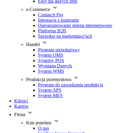
ERP dla dużych firm
e-Commerce
Comarch Pay
Integracja z kurierami
Oprogramowanie sklepu internetowego
Platforma B2B
Sprzedaż na marketplace'ach
Handel
Program sprzedażowy
System OMS
Systemy POS
Wymiana Danych
System WMS
Produkcja przemysłowa
Program do zarządzania produkcją
System APS
System MES
Klienci
Kariera
Firma
Kim jesteśmy
O nas