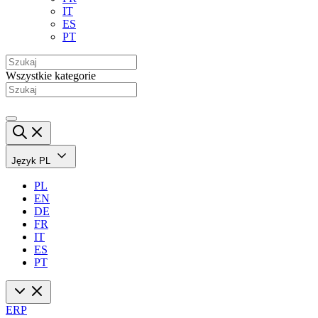
IT
ES
PT
Wszystkie kategorie
Język
PL
PL
EN
DE
FR
IT
ES
PT
ERP