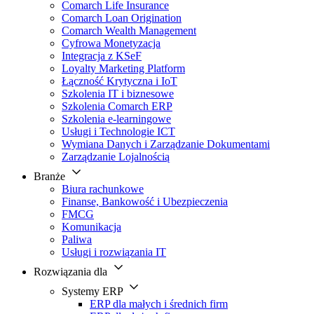
Comarch Life Insurance
Comarch Loan Origination
Comarch Wealth Management
Cyfrowa Monetyzacja
Integracja z KSeF
Loyalty Marketing Platform
Łączność Krytyczna i IoT
Szkolenia IT i biznesowe
Szkolenia Comarch ERP
Szkolenia e-learningowe
Usługi i Technologie ICT
Wymiana Danych i Zarządzanie Dokumentami
Zarządzanie Lojalnością
Branże
Biura rachunkowe
Finanse, Bankowość i Ubezpieczenia
FMCG
Komunikacja
Paliwa
Usługi i rozwiązania IT
Rozwiązania dla
Systemy ERP
ERP dla małych i średnich firm