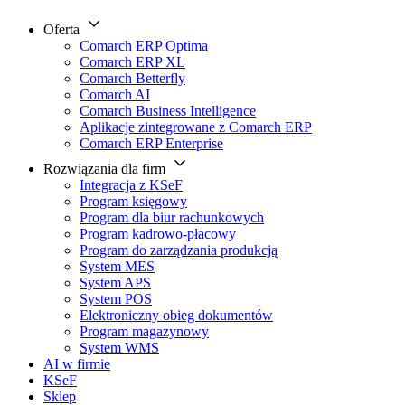
Oferta
Comarch ERP Optima
Comarch ERP XL
Comarch Betterfly
Comarch AI
Comarch Business Intelligence
Aplikacje zintegrowane z Comarch ERP
Comarch ERP Enterprise
Rozwiązania dla firm
Integracja z KSeF
Program księgowy
Program dla biur rachunkowych
Program kadrowo-płacowy
Program do zarządzania produkcją
System MES
System APS
System POS
Elektroniczny obieg dokumentów
Program magazynowy
System WMS
AI w firmie
KSeF
Sklep