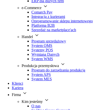
ERP dla dużych firm
e-Commerce
Comarch Pay
Integracja z kurierami
Oprogramowanie sklepu internetowego
Platforma B2B
Sprzedaż na marketplace'ach
Handel
Program sprzedażowy
System OMS
Systemy POS
Wymiana Danych
System WMS
Produkcja przemysłowa
Program do zarządzania produkcją
System APS
System MES
Klienci
Kariera
Firma
Kim jesteśmy
O nas