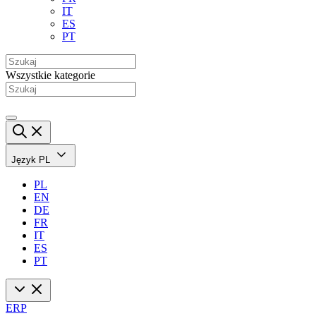
IT
ES
PT
Wszystkie kategorie
Język
PL
PL
EN
DE
FR
IT
ES
PT
ERP