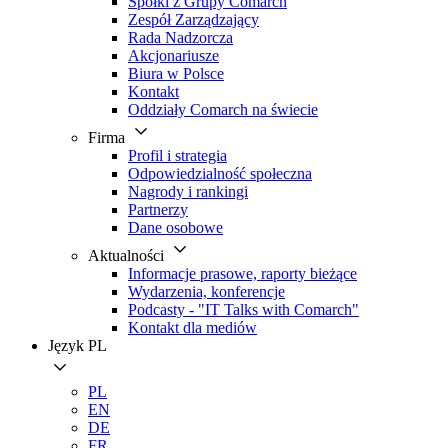
Spółki z Grupy Comarch
Zespół Zarządzający
Rada Nadzorcza
Akcjonariusze
Biura w Polsce
Kontakt
Oddziały Comarch na świecie
Firma
Profil i strategia
Odpowiedzialność społeczna
Nagrody i rankingi
Partnerzy
Dane osobowe
Aktualności
Informacje prasowe, raporty bieżące
Wydarzenia, konferencje
Podcasty - "IT Talks with Comarch"
Kontakt dla mediów
Język
PL
PL
EN
DE
FR