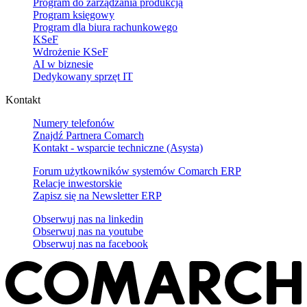
Program do zarządzania produkcją
Program księgowy
Program dla biura rachunkowego
KSeF
Wdrożenie KSeF
AI w biznesie
Dedykowany sprzęt IT
Kontakt
Numery telefonów
Znajdź Partnera Comarch
Kontakt - wsparcie techniczne (Asysta)
Forum użytkowników systemów Comarch ERP
Relacje inwestorskie
Zapisz się na Newsletter ERP
Obserwuj nas na
linkedin
Obserwuj nas na
youtube
Obserwuj nas na
facebook