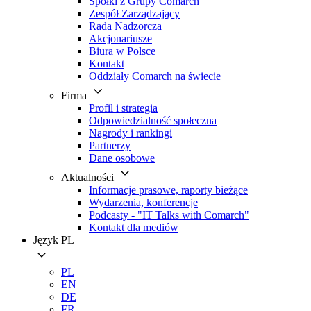
Spółki z Grupy Comarch
Zespół Zarządzający
Rada Nadzorcza
Akcjonariusze
Biura w Polsce
Kontakt
Oddziały Comarch na świecie
Firma
Profil i strategia
Odpowiedzialność społeczna
Nagrody i rankingi
Partnerzy
Dane osobowe
Aktualności
Informacje prasowe, raporty bieżące
Wydarzenia, konferencje
Podcasty - "IT Talks with Comarch"
Kontakt dla mediów
Język
PL
PL
EN
DE
FR