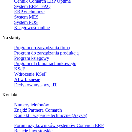
Cennik Comarch ERP Optima
System ERP - FAQ
ERP w chmurze
System MES
System POS
Księgowość online
Na skróty
Program do zarządzania firmą
Program do zarządzania produkcją
Program księgowy
Program dla biura rachunkowego
KSeF
Wdrożenie KSeF
AI w biznesie
Dedykowany sprzęt IT
Kontakt
Numery telefonów
Znajdź Partnera Comarch
Kontakt - wsparcie techniczne (Asysta)
Forum użytkowników systemów Comarch ERP
Relacje inwestorskie