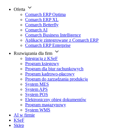
Oferta
Comarch ERP Optima
Comarch ERP XL
Comarch Betterfly
Comarch AI
Comarch Business Intelligence
Aplikacje zintegrowane z Comarch ERP
Comarch ERP Enterprise
Rozwiązania dla firm
Integracja z KSeF
Program księgowy
Program dla biur rachunkowych
Program kadrowo-płacowy
Program do zarządzania produkcją
System MES
System APS
System POS
Elektroniczny obieg dokumentów
Program magazynowy
System WMS
AI w firmie
KSeF
Sklep