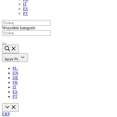
IT
ES
PT
Wszystkie kategorie
Język
PL
PL
EN
DE
FR
IT
ES
PT
ERP