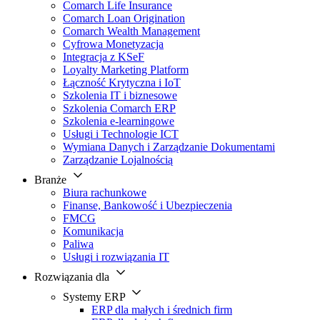
Comarch Life Insurance
Comarch Loan Origination
Comarch Wealth Management
Cyfrowa Monetyzacja
Integracja z KSeF
Loyalty Marketing Platform
Łączność Krytyczna i IoT
Szkolenia IT i biznesowe
Szkolenia Comarch ERP
Szkolenia e-learningowe
Usługi i Technologie ICT
Wymiana Danych i Zarządzanie Dokumentami
Zarządzanie Lojalnością
Branże
Biura rachunkowe
Finanse, Bankowość i Ubezpieczenia
FMCG
Komunikacja
Paliwa
Usługi i rozwiązania IT
Rozwiązania dla
Systemy ERP
ERP dla małych i średnich firm