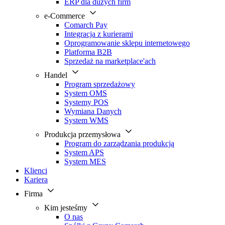
ERP dla dużych firm
e-Commerce
Comarch Pay
Integracja z kurierami
Oprogramowanie sklepu internetowego
Platforma B2B
Sprzedaż na marketplace'ach
Handel
Program sprzedażowy
System OMS
Systemy POS
Wymiana Danych
System WMS
Produkcja przemysłowa
Program do zarządzania produkcją
System APS
System MES
Klienci
Kariera
Firma
Kim jesteśmy
O nas