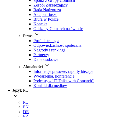
Spółki z Grupy Comarch
Zespół Zarządzający
Rada Nadzorcza
Akcjonariusze
Biura w Polsce
Kontakt
Oddziały Comarch na świecie
Firma
Profil i strategia
Odpowiedzialność społeczna
Nagrody i rankingi
Partnerzy
Dane osobowe
Aktualności
Informacje prasowe, raporty bieżące
Wydarzenia, konferencje
Podcasty - "IT Talks with Comarch"
Kontakt dla mediów
Język
PL
PL
EN
DE
FR