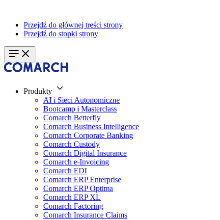
Przejdź do głównej treści strony
Przejdź do stopki strony
Produkty
AI i Sieci Autonomiczne
Bootcamp i Masterclass
Comarch Betterfly
Comarch Business Intelligence
Comarch Corporate Banking
Comarch Custody
Comarch Digital Insurance
Comarch e-Invoicing
Comarch EDI
Comarch ERP Enterprise
Comarch ERP Optima
Comarch ERP XL
Comarch Factoring
Comarch Insurance Claims