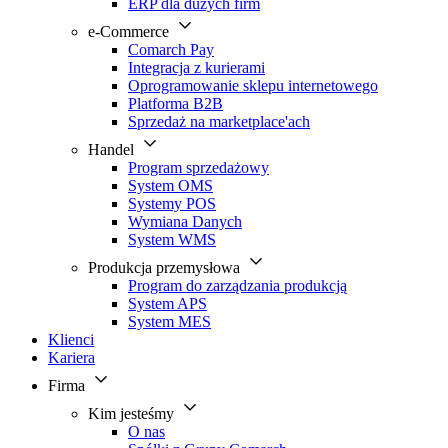
ERP dla dużych firm
e-Commerce
Comarch Pay
Integracja z kurierami
Oprogramowanie sklepu internetowego
Platforma B2B
Sprzedaż na marketplace'ach
Handel
Program sprzedażowy
System OMS
Systemy POS
Wymiana Danych
System WMS
Produkcja przemysłowa
Program do zarządzania produkcją
System APS
System MES
Klienci
Kariera
Firma
Kim jesteśmy
O nas