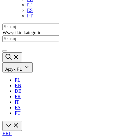
IT
ES
PT
Wszystkie kategorie
Język
PL
PL
EN
DE
FR
IT
ES
PT
ERP