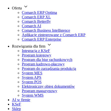
Oferta
Comarch ERP Optima
Comarch ERP XL
Comarch Betterfly
Comarch AI
Comarch Business Intelligence
Aplikacje zintegrowane z Comarch ERP
Comarch ERP Enterprise
Rozwiązania dla firm
Integracja z KSeF
Program księgowy
Program dla biur rachunkowych
Program kadrowo-płacowy
Program do zarządzania produkcją
System MES
System APS
System POS
Elektroniczny obieg dokumentów
Program magazynowy
System WMS
AI w firmie
KSeF
Sklep