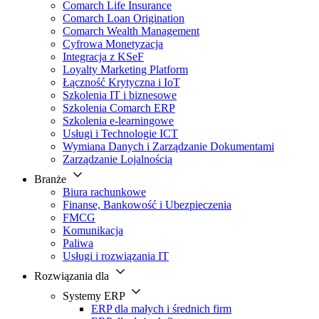
Comarch Life Insurance
Comarch Loan Origination
Comarch Wealth Management
Cyfrowa Monetyzacja
Integracja z KSeF
Loyalty Marketing Platform
Łączność Krytyczna i IoT
Szkolenia IT i biznesowe
Szkolenia Comarch ERP
Szkolenia e-learningowe
Usługi i Technologie ICT
Wymiana Danych i Zarządzanie Dokumentami
Zarządzanie Lojalnością
Branże
Biura rachunkowe
Finanse, Bankowość i Ubezpieczenia
FMCG
Komunikacja
Paliwa
Usługi i rozwiązania IT
Rozwiązania dla
Systemy ERP
ERP dla małych i średnich firm