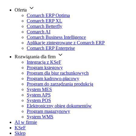
Oferta
Comarch ERP Optima
Comarch ERP XL
Comarch Betterfly
Comarch AI
Comarch Business Intelligence
Aplikacje zintegrowane z Comarch ERP
Comarch ERP Enterprise
Rozwiązania dla firm
Integracja z KSeF
Program księgowy
Program dla biur rachunkowych
Program kadrowo-płacowy
Program do zarządzania produkcją
System MES
System APS
System POS
Elektroniczny obieg dokumentów
Program magazynowy
System WMS
AI w firmie
KSeF
Sklep