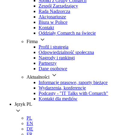
Spółki z Grupy Comarch
Zespół Zarządzający
Rada Nadzorcza
Akcjonariusze
Biura w Polsce
Kontakt
Oddziały Comarch na świecie
Firma
Profil i strategia
Odpowiedzialność społeczna
Nagrody i rankingi
Partnerzy
Dane osobowe
Aktualności
Informacje prasowe, raporty bieżące
Wydarzenia, konferencje
Podcasty - "IT Talks with Comarch"
Kontakt dla mediów
Język
PL
PL
EN
DE
FR