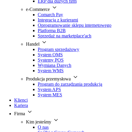
ERP dla dużych firm
e-Commerce
Comarch Pay
Integracja z kurierami
Oprogramowanie sklepu internetowego
Platforma B2B
Sprzedaż na marketplace'ach
Handel
Program sprzedażowy
System OMS
Systemy POS
Wymiana Danych
System WMS
Produkcja przemysłowa
Program do zarządzania produkcją
System APS
System MES
Klienci
Kariera
Firma
Kim jesteśmy
O nas