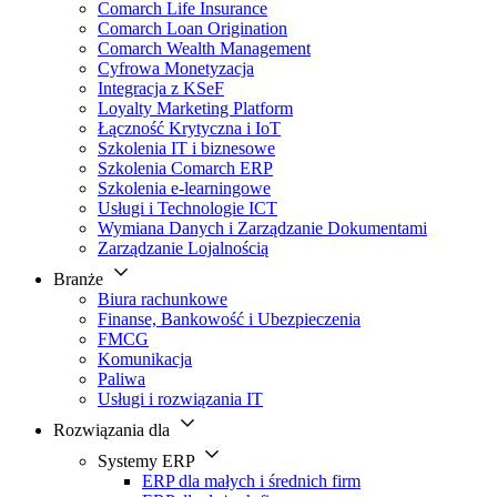
Comarch Life Insurance
Comarch Loan Origination
Comarch Wealth Management
Cyfrowa Monetyzacja
Integracja z KSeF
Loyalty Marketing Platform
Łączność Krytyczna i IoT
Szkolenia IT i biznesowe
Szkolenia Comarch ERP
Szkolenia e-learningowe
Usługi i Technologie ICT
Wymiana Danych i Zarządzanie Dokumentami
Zarządzanie Lojalnością
Branże
Biura rachunkowe
Finanse, Bankowość i Ubezpieczenia
FMCG
Komunikacja
Paliwa
Usługi i rozwiązania IT
Rozwiązania dla
Systemy ERP
ERP dla małych i średnich firm