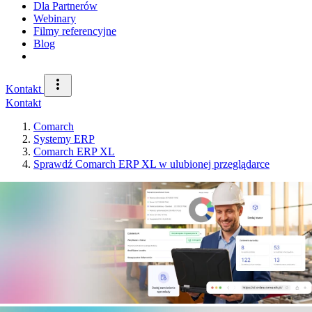
Dla Partnerów
Webinary
Filmy referencyjne
Blog
Kontakt
Kontakt
Comarch
Systemy ERP
Comarch ERP XL
Sprawdź Comarch ERP XL w ulubionej przeglądarce