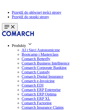
Przejdź do głównej treści strony
Przejdź do stopki strony
Produkty
AI i Sieci Autonomiczne
Bootcamp i Masterclass
Comarch Betterfly
Comarch Business Intelligence
Comarch Corporate Banking
Comarch Custody
Comarch Digital Insurance
Comarch e-Invoicing
Comarch EDI
Comarch ERP Enterprise
Comarch ERP Optima
Comarch ERP XL
Comarch Factoring
Comarch Insurance Claims