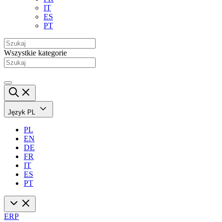
IT
ES
PT
Wszystkie kategorie
Język
PL
PL
EN
DE
FR
IT
ES
PT
ERP