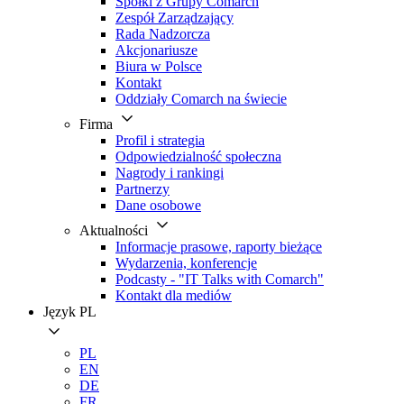
Spółki z Grupy Comarch
Zespół Zarządzający
Rada Nadzorcza
Akcjonariusze
Biura w Polsce
Kontakt
Oddziały Comarch na świecie
Firma
Profil i strategia
Odpowiedzialność społeczna
Nagrody i rankingi
Partnerzy
Dane osobowe
Aktualności
Informacje prasowe, raporty bieżące
Wydarzenia, konferencje
Podcasty - "IT Talks with Comarch"
Kontakt dla mediów
Język
PL
PL
EN
DE
FR