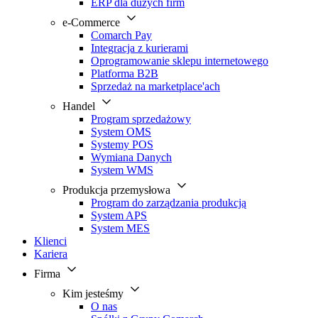
ERP dla dużych firm
e-Commerce
Comarch Pay
Integracja z kurierami
Oprogramowanie sklepu internetowego
Platforma B2B
Sprzedaż na marketplace'ach
Handel
Program sprzedażowy
System OMS
Systemy POS
Wymiana Danych
System WMS
Produkcja przemysłowa
Program do zarządzania produkcją
System APS
System MES
Klienci
Kariera
Firma
Kim jesteśmy
O nas