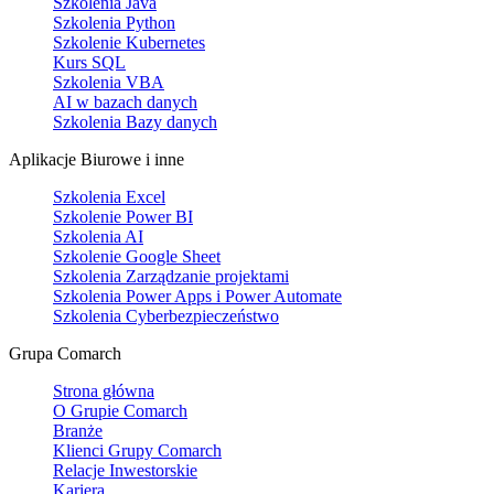
Szkolenia Java
Szkolenia Python
Szkolenie Kubernetes
Kurs SQL
Szkolenia VBA
AI w bazach danych
Szkolenia Bazy danych
Aplikacje Biurowe i inne
Szkolenia Excel
Szkolenie Power BI
Szkolenia AI
Szkolenie Google Sheet
Szkolenia Zarządzanie projektami
Szkolenia Power Apps i Power Automate
Szkolenia Cyberbezpieczeństwo
Grupa Comarch
Strona główna
O Grupie Comarch
Branże
Klienci Grupy Comarch
Relacje Inwestorskie
Kariera