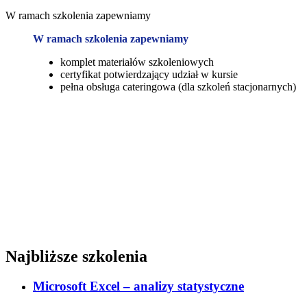
W ramach szkolenia zapewniamy
W ramach szkolenia zapewniamy
komplet materiałów szkoleniowych
certyfikat potwierdzający udział w kursie
pełna obsługa cateringowa (dla szkoleń stacjonarnych)
Analiza Statystyczna – Excel to Twój sprzymierzeniec
Analizy statystyczne w Microsoft Excel obejmują zastosowanie
różnorodnych metod statystycznych. Ich celem jest uzyskanie
głębszego zrozumienia rozkładu danych, relacji między zmiennymi i
wyciągnięcie pogłębionych wniosków. Statystyka opisowa Excel
jest narzędziem, które usprawnia przeprowadzenie analizy pod
kątem wielu istotnych parametrów. Umożliwia obliczanie m.in.
wariancji, regresji, średnich, odchyleń standardowych i wielu
innych wskaźników statystycznych.
Najbliższe szkolenia
Microsoft Excel – analizy statystyczne