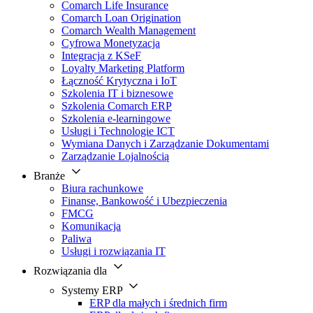
Comarch Life Insurance
Comarch Loan Origination
Comarch Wealth Management
Cyfrowa Monetyzacja
Integracja z KSeF
Loyalty Marketing Platform
Łączność Krytyczna i IoT
Szkolenia IT i biznesowe
Szkolenia Comarch ERP
Szkolenia e-learningowe
Usługi i Technologie ICT
Wymiana Danych i Zarządzanie Dokumentami
Zarządzanie Lojalnością
Branże
Biura rachunkowe
Finanse, Bankowość i Ubezpieczenia
FMCG
Komunikacja
Paliwa
Usługi i rozwiązania IT
Rozwiązania dla
Systemy ERP
ERP dla małych i średnich firm