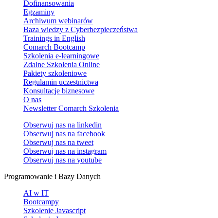
Dofinansowania
Egzaminy
Archiwum webinarów
Baza wiedzy z Cyberbezpieczeństwa
Trainings in English
Comarch Bootcamp
Szkolenia e-learningowe
Zdalne Szkolenia Online
Pakiety szkoleniowe
Regulamin uczestnictwa
Konsultacje biznesowe
O nas
Newsletter Comarch Szkolenia
Obserwuj nas na
linkedin
Obserwuj nas na
facebook
Obserwuj nas na
tweet
Obserwuj nas na
instagram
Obserwuj nas na
youtube
Programowanie i Bazy Danych
AI w IT
Bootcampy
Szkolenie Javascript