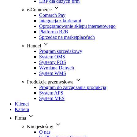
ERP dla dużych firm
e-Commerce
Comarch Pay
Integracja z kurierami
Oprogramowanie sklepu internetowego
Platforma B2B
Sprzedaż na marketplace'ach
Handel
Program sprzedażowy
System OMS
Systemy POS
Wymiana Danych
System WMS
Produkcja przemysłowa
Program do zarządzania produkcją
System APS
System MES
Klienci
Kariera
Firma
Kim jesteśmy
O nas