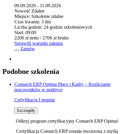
09.09.2026 - 11.09.2026
Nowość
Zdalne
Miejsce:
Szkolenie zdalne
Czas trwania:
3 dni
Liczba godzin:
24 godzin szkoleniowych
Start:
09:00
2200 zł
netto
/ 2706 zł
brutto
Sprawdź warunki zakupu
Zamów
Podobne szkolenia
Comarch ERP Optima Płace i Kadry – Rozliczanie
pracowników w praktyce
Certyfikacja I stopnia
Szczegóły
Odkryj program certyfikacyjny Comarch ERP Opima!
Certyfikacja Comarch ERP została stworzona z myślą