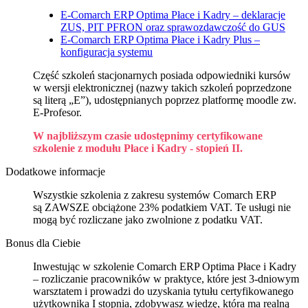
E-Comarch ERP Optima Płace i Kadry – deklaracje
ZUS, PIT PFRON oraz sprawozdawczość do GUS
E-Comarch ERP Optima Płace i Kadry Plus –
konfiguracja systemu
Część szkoleń stacjonarnych posiada odpowiedniki kursów
w wersji elektronicznej (nazwy takich szkoleń poprzedzone
są literą „E”), udostępnianych poprzez platformę moodle zw.
E-Profesor.
W najbliższym czasie udostępnimy certyfikowane
szkolenie z modułu Płace i Kadry - stopień II.
Dodatkowe informacje
Wszystkie szkolenia z zakresu systemów Comarch ERP
są ZAWSZE obciążone 23% podatkiem VAT. Te usługi nie
mogą być rozliczane jako zwolnione z podatku VAT.
Bonus dla Ciebie
Inwestując w szkolenie Comarch ERP Optima Płace i Kadry
– rozliczanie pracowników w praktyce, które jest 3-dniowym
warsztatem i prowadzi do uzyskania tytułu certyfikowanego
użytkownika I stopnia, zdobywasz wiedzę, która ma realną