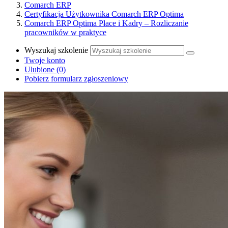
Comarch ERP
Certyfikacja Użytkownika Comarch ERP Optima
Comarch ERP Optima Płace i Kadry – Rozliczanie
pracowników w praktyce
Wyszukaj szkolenie
Twoje konto
Ulubione
(0)
Pobierz formularz zgłoszeniowy