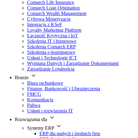
Comarch Life Insurance
Comarch Loan Origination
Comarch Wealth Management
Cyfrowa Monetyzacja
Integracja z KSeF
Loyalty Marketing Platform
Łączność Krytyczna i IoT
Szkolenia IT i biznesowe
Szkolenia Comarch ERP
Szkolenia e-learningowe
Usługi i Technologie ICT
Wymiana Danych i Zarządzanie Dokumentami
Zarządzanie Lojalnością
Branże
Biura rachunkowe
Finanse, Bankowość i Ubezpieczenia
FMCG
Komunikacja
Paliwa
Usługi i rozwiązania IT
Rozwiązania dla
Systemy ERP
ERP dla małych i średnich firm