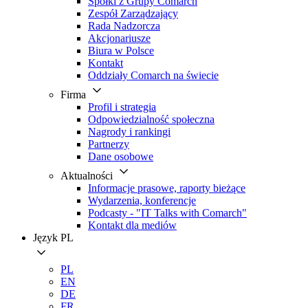
Spółki z Grupy Comarch
Zespół Zarządzający
Rada Nadzorcza
Akcjonariusze
Biura w Polsce
Kontakt
Oddziały Comarch na świecie
Firma
Profil i strategia
Odpowiedzialność społeczna
Nagrody i rankingi
Partnerzy
Dane osobowe
Aktualności
Informacje prasowe, raporty bieżące
Wydarzenia, konferencje
Podcasty - "IT Talks with Comarch"
Kontakt dla mediów
Język
PL
PL
EN
DE
FR