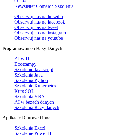
O nas
Newsletter Comarch Szkolenia
Obserwuj nas na
linkedin
Obserwuj nas na
facebook
Obserwuj nas na
tweet
Obserwuj nas na
instagram
Obserwuj nas na
youtube
Programowanie i Bazy Danych
AI w IT
Bootcampy
Szkolenie Javascript
Szkolenia Java
Szkolenia Python
Szkolenie Kubernetes
Kurs SQL
Szkolenia VBA
AI w bazach danych
Szkolenia Bazy danych
Aplikacje Biurowe i inne
Szkolenia Excel
Szkolenie Power BI