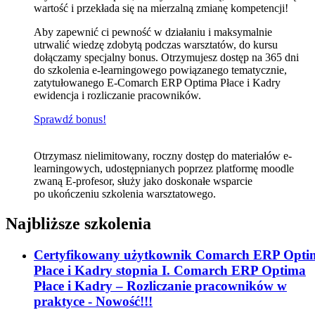
wartość i przekłada się na mierzalną zmianę kompetencji!
Aby zapewnić ci pewność w działaniu i maksymalnie
utrwalić wiedzę zdobytą podczas warsztatów, do kursu
dołączamy specjalny bonus. Otrzymujesz dostęp na 365 dni
do szkolenia e-learningowego powiązanego tematycznie,
zatytułowanego E-Comarch ERP Optima Płace i Kadry
ewidencja i rozliczanie pracowników.
Sprawdź bonus!
Otrzymasz nielimitowany, roczny dostęp do materiałów e-
learningowych, udostępnianych poprzez platformę moodle
zwaną E-profesor, służy jako doskonałe wsparcie
po ukończeniu szkolenia warsztatowego.
Najbliższe szkolenia
Certyfikowany użytkownik Comarch ERP Opti
Płace i Kadry stopnia I. Comarch ERP Optima
Płace i Kadry – Rozliczanie pracowników w
praktyce - Nowość!!!