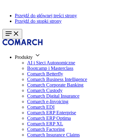
Przejdź do głównej treści strony
Przejdź do stopki strony
Produkty
AI i Sieci Autonomiczne
Bootcamp i Masterclass
Comarch Betterfly
Comarch Business Intelligence
Comarch Corporate Banking
Comarch Custody
Comarch Digital Insurance
Comarch e-Invoicing
Comarch EDI
Comarch ERP Enterprise
Comarch ERP Optima
Comarch ERP XL
Comarch Factoring
Comarch Insurance Claims