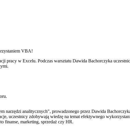
korzystaniem VBA!
cji pracy w Excelu. Podczas warsztatu Dawida Bachorczyka uczestnicy
nymi.
oru.
iem narzędzi analitycznych", prowadzonego przez Dawida Bachorczyka
ntacje, uczestnicy zdobywają wiedzę na temat efektywnego wykorzystan
y to finanse, marketing, sprzedaż czy HR.