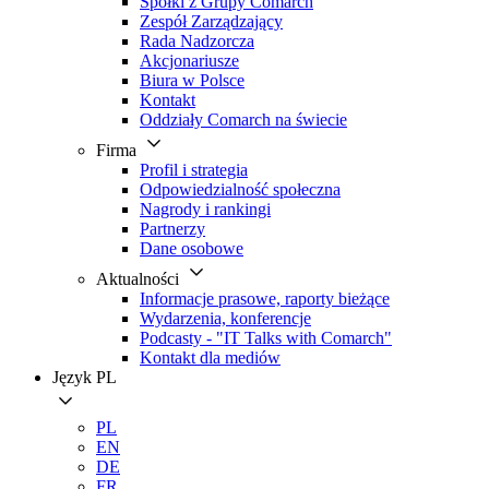
Spółki z Grupy Comarch
Zespół Zarządzający
Rada Nadzorcza
Akcjonariusze
Biura w Polsce
Kontakt
Oddziały Comarch na świecie
Firma
Profil i strategia
Odpowiedzialność społeczna
Nagrody i rankingi
Partnerzy
Dane osobowe
Aktualności
Informacje prasowe, raporty bieżące
Wydarzenia, konferencje
Podcasty - "IT Talks with Comarch"
Kontakt dla mediów
Język
PL
PL
EN
DE
FR