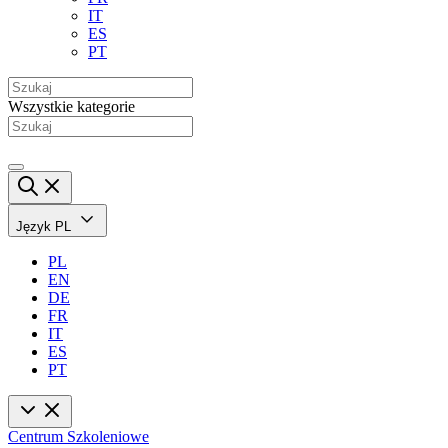
IT
ES
PT
Wszystkie kategorie
Język
PL
PL
EN
DE
FR
IT
ES
PT
Centrum Szkoleniowe