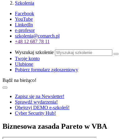
Szkolenia
Facebook
YouTube
LinkedIn
e-profesor
szkolenia@comarch.pl
+48 12 687 78 11
Wyszukaj szkolenie
Twoje konto
Ulubione
Pobierz formularz zgłoszeniowy
Bądź na bieżąco!
Zapisz się na Newsletter!
Sprawdź wydarzenia!
Obejrzyj DEMO e-szkoleń!
Cyber Security Hub!
Biznesowa zasada Pareto w VBA