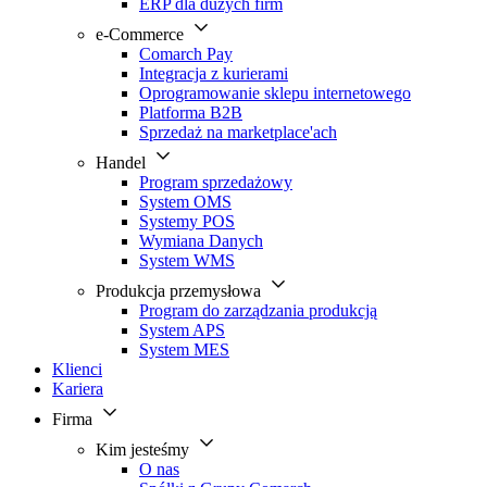
ERP dla dużych firm
e-Commerce
Comarch Pay
Integracja z kurierami
Oprogramowanie sklepu internetowego
Platforma B2B
Sprzedaż na marketplace'ach
Handel
Program sprzedażowy
System OMS
Systemy POS
Wymiana Danych
System WMS
Produkcja przemysłowa
Program do zarządzania produkcją
System APS
System MES
Klienci
Kariera
Firma
Kim jesteśmy
O nas