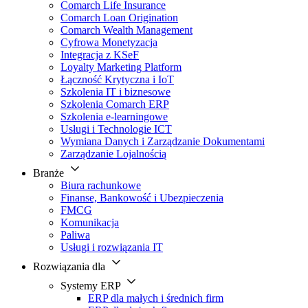
Comarch Life Insurance
Comarch Loan Origination
Comarch Wealth Management
Cyfrowa Monetyzacja
Integracja z KSeF
Loyalty Marketing Platform
Łączność Krytyczna i IoT
Szkolenia IT i biznesowe
Szkolenia Comarch ERP
Szkolenia e-learningowe
Usługi i Technologie ICT
Wymiana Danych i Zarządzanie Dokumentami
Zarządzanie Lojalnością
Branże
Biura rachunkowe
Finanse, Bankowość i Ubezpieczenia
FMCG
Komunikacja
Paliwa
Usługi i rozwiązania IT
Rozwiązania dla
Systemy ERP
ERP dla małych i średnich firm