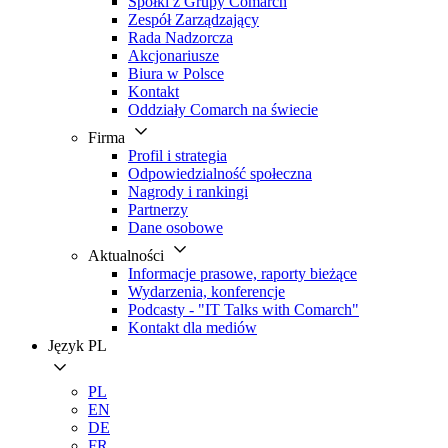
Spółki z Grupy Comarch
Zespół Zarządzający
Rada Nadzorcza
Akcjonariusze
Biura w Polsce
Kontakt
Oddziały Comarch na świecie
Firma
Profil i strategia
Odpowiedzialność społeczna
Nagrody i rankingi
Partnerzy
Dane osobowe
Aktualności
Informacje prasowe, raporty bieżące
Wydarzenia, konferencje
Podcasty - "IT Talks with Comarch"
Kontakt dla mediów
Język
PL
PL
EN
DE
FR