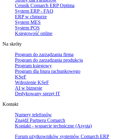
Cennik Comarch ERP Optima
System ERP - FAQ
ERP w chmurze
System MES
System POS
Księgowość online
Na skróty
Program do zarządzania firmą
Program do zarządzania produkcją
Program księgowy
Program dla biura rachunkowego
KSeF
Wdrożenie KSeF
AI w biznesie
Dedykowany sprzęt IT
Kontakt
Numery telefonów
Znajdź Partnera Comarch
Kontakt - wsparcie techniczne (Asysta)
Forum użytkowników systemów Comarch ERP