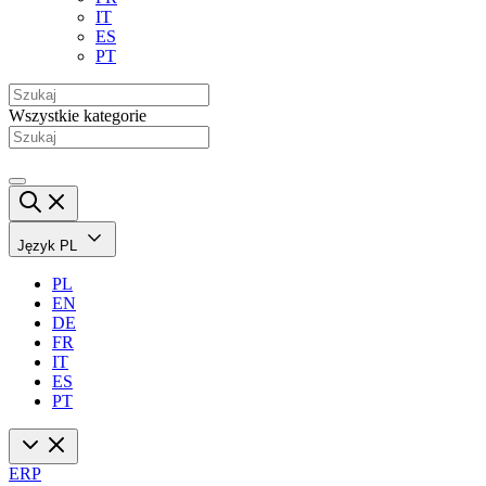
IT
ES
PT
Wszystkie kategorie
Język
PL
PL
EN
DE
FR
IT
ES
PT
ERP