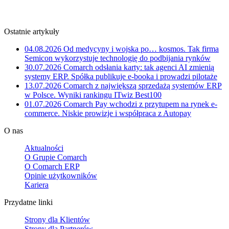
Ostatnie artykuły
04.08.2026
Od medycyny i wojska po… kosmos. Tak firma
Semicon wykorzystuje technologię do podbijania rynków
30.07.2026
Comarch odsłania karty: tak agenci AI zmienią
systemy ERP. Spółka publikuje e-booka i prowadzi pilotaże
13.07.2026
Comarch z największą sprzedażą systemów ERP
w Polsce. Wyniki rankingu ITwiz Best100
01.07.2026
Comarch Pay wchodzi z przytupem na rynek e-
commerce. Niskie prowizje i współpraca z Autopay
O nas
Aktualności
O Grupie Comarch
O Comarch ERP
Opinie użytkowników
Kariera
Przydatne linki
Strony dla Klientów
Strony dla Partnerów