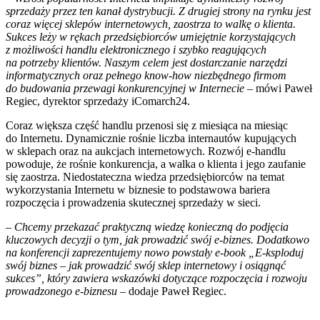
sprzedaży przez ten kanał dystrybucji. Z drugiej strony na rynku jest
coraz więcej sklepów internetowych, zaostrza to walkę o klienta.
Sukces leży w rękach przedsiębiorców umiejętnie korzystających
z możliwości handlu elektronicznego i szybko reagujących
na potrzeby klientów. Naszym celem jest dostarczanie narzędzi
informatycznych oraz pełnego know-how niezbędnego firmom
do budowania przewagi konkurencyjnej w Internecie
– mówi Paweł
Regiec, dyrektor sprzedaży iComarch24.
Coraz większa część handlu przenosi się z miesiąca na miesiąc
do Internetu. Dynamicznie rośnie liczba internautów kupujących
w sklepach oraz na aukcjach internetowych. Rozwój e-handlu
powoduje, że rośnie konkurencja, a walka o klienta i jego zaufanie
się zaostrza. Niedostateczna wiedza przedsiębiorców na temat
wykorzystania Internetu w biznesie to podstawowa bariera
rozpoczęcia i prowadzenia skutecznej sprzedaży w sieci.
– Chcemy przekazać praktyczną wiedzę konieczną do podjęcia
kluczowych decyzji o tym, jak prowadzić swój e-biznes. Dodatkowo
na konferencji zaprezentujemy nowo powstały e-book „E-ksploduj
swój biznes – jak prowadzić swój sklep internetowy i osiągnąć
sukces”, który zawiera wskazówki dotyczące rozpoczęcia i rozwoju
prowadzonego e-biznesu
– dodaje Paweł Regiec.