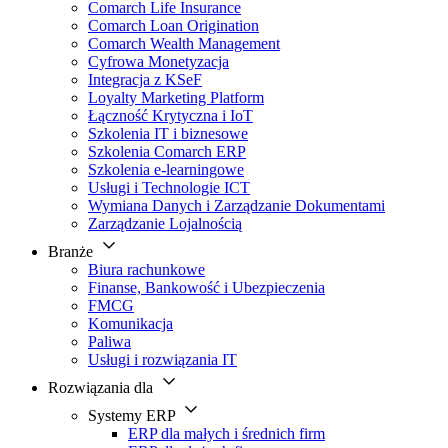
Comarch Life Insurance
Comarch Loan Origination
Comarch Wealth Management
Cyfrowa Monetyzacja
Integracja z KSeF
Loyalty Marketing Platform
Łączność Krytyczna i IoT
Szkolenia IT i biznesowe
Szkolenia Comarch ERP
Szkolenia e-learningowe
Usługi i Technologie ICT
Wymiana Danych i Zarządzanie Dokumentami
Zarządzanie Lojalnością
Branże
Biura rachunkowe
Finanse, Bankowość i Ubezpieczenia
FMCG
Komunikacja
Paliwa
Usługi i rozwiązania IT
Rozwiązania dla
Systemy ERP
ERP dla małych i średnich firm