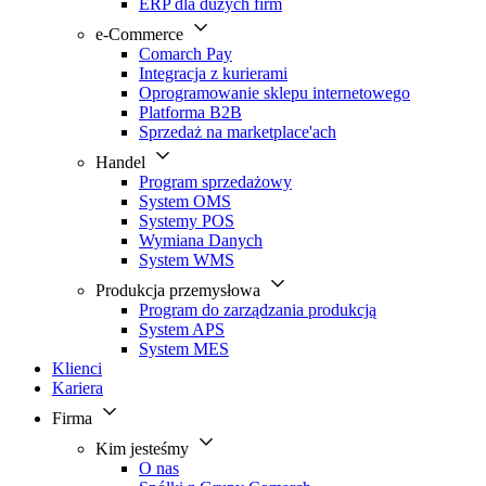
ERP dla dużych firm
e-Commerce
Comarch Pay
Integracja z kurierami
Oprogramowanie sklepu internetowego
Platforma B2B
Sprzedaż na marketplace'ach
Handel
Program sprzedażowy
System OMS
Systemy POS
Wymiana Danych
System WMS
Produkcja przemysłowa
Program do zarządzania produkcją
System APS
System MES
Klienci
Kariera
Firma
Kim jesteśmy
O nas