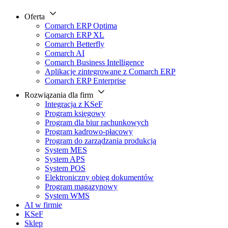
Oferta
Comarch ERP Optima
Comarch ERP XL
Comarch Betterfly
Comarch AI
Comarch Business Intelligence
Aplikacje zintegrowane z Comarch ERP
Comarch ERP Enterprise
Rozwiązania dla firm
Integracja z KSeF
Program księgowy
Program dla biur rachunkowych
Program kadrowo-płacowy
Program do zarządzania produkcją
System MES
System APS
System POS
Elektroniczny obieg dokumentów
Program magazynowy
System WMS
AI w firmie
KSeF
Sklep