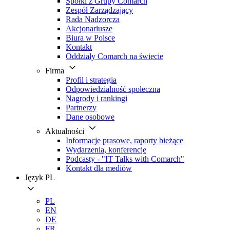
Spółki z Grupy Comarch
Zespół Zarządzający
Rada Nadzorcza
Akcjonariusze
Biura w Polsce
Kontakt
Oddziały Comarch na świecie
Firma
Profil i strategia
Odpowiedzialność społeczna
Nagrody i rankingi
Partnerzy
Dane osobowe
Aktualności
Informacje prasowe, raporty bieżące
Wydarzenia, konferencje
Podcasty - "IT Talks with Comarch"
Kontakt dla mediów
Język
PL
PL
EN
DE
FR