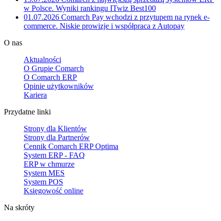
w Polsce. Wyniki rankingu ITwiz Best100
01.07.2026
Comarch Pay wchodzi z przytupem na rynek e-
commerce. Niskie prowizje i współpraca z Autopay
O nas
Aktualności
O Grupie Comarch
O Comarch ERP
Opinie użytkowników
Kariera
Przydatne linki
Strony dla Klientów
Strony dla Partnerów
Cennik Comarch ERP Optima
System ERP - FAQ
ERP w chmurze
System MES
System POS
Księgowość online
Na skróty