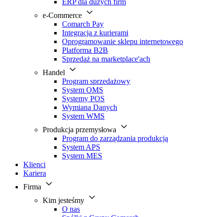
ERP dla dużych firm
e-Commerce
Comarch Pay
Integracja z kurierami
Oprogramowanie sklepu internetowego
Platforma B2B
Sprzedaż na marketplace'ach
Handel
Program sprzedażowy
System OMS
Systemy POS
Wymiana Danych
System WMS
Produkcja przemysłowa
Program do zarządzania produkcją
System APS
System MES
Klienci
Kariera
Firma
Kim jesteśmy
O nas