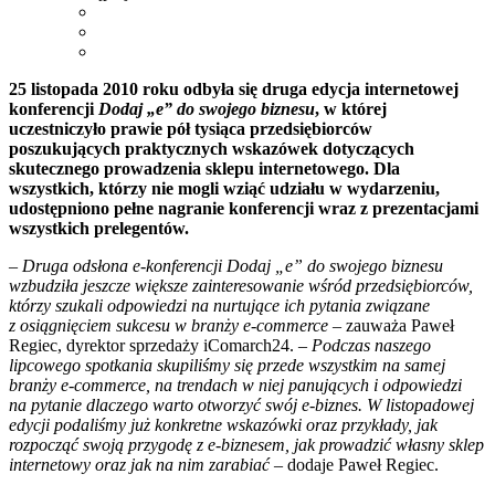
25 listopada 2010 roku odbyła się druga edycja internetowej
konferencji
Dodaj „e” do swojego biznesu
, w której
uczestniczyło prawie pół tysiąca przedsiębiorców
poszukujących praktycznych wskazówek dotyczących
skutecznego prowadzenia sklepu internetowego. Dla
wszystkich, którzy nie mogli wziąć udziału w wydarzeniu,
udostępniono pełne nagranie konferencji wraz z prezentacjami
wszystkich prelegentów.
– Druga odsłona e-konferencji Dodaj „e” do swojego biznesu
wzbudziła jeszcze większe zainteresowanie wśród przedsiębiorców,
którzy szukali odpowiedzi na nurtujące ich pytania związane
z osiągnięciem sukcesu w branży e-commerce
– zauważa Paweł
Regiec, dyrektor sprzedaży iComarch24.
– Podczas naszego
lipcowego spotkania skupiliśmy się przede wszystkim na samej
branży e-commerce, na trendach w niej panujących i odpowiedzi
na pytanie dlaczego warto otworzyć swój e-biznes. W listopadowej
edycji podaliśmy już konkretne wskazówki oraz przykłady, jak
rozpocząć swoją przygodę z e-biznesem, jak prowadzić własny sklep
internetowy oraz jak na nim zarabiać
– dodaje Paweł Regiec.