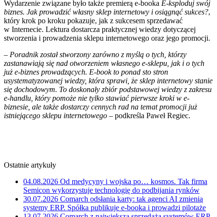
Wydarzenie związane było także premierą e-booka
E-ksploduj swój
biznes. Jak prowadzić własny sklep internetowy i osiągnąć sukces?
,
który krok po kroku pokazuje, jak z sukcesem sprzedawać
w Internecie. Lektura dostarcza praktycznej wiedzy dotyczącej
stworzenia i prowadzenia sklepu internetowego oraz jego promocji.
– Poradnik został stworzony zarówno z myślą o tych, którzy
zastanawiają się nad otworzeniem własnego e-sklepu, jak i o tych
już e-biznes prowadzących. E-book to ponad sto stron
usystematyzowanej wiedzy, która sprawi, że sklep internetowy stanie
się dochodowym. To doskonały zbiór podstawowej wiedzy z zakresu
e-handlu, który pomoże nie tylko stawiać pierwsze kroki w e-
biznesie, ale także dostarczy cennych rad na temat promocji już
istniejącego sklepu internetowego
– podkreśla Paweł Regiec.
Ostatnie artykuły
04.08.2026
Od medycyny i wojska po… kosmos. Tak firma
Semicon wykorzystuje technologię do podbijania rynków
30.07.2026
Comarch odsłania karty: tak agenci AI zmienią
systemy ERP. Spółka publikuje e-booka i prowadzi pilotaże
13.07.2026
Comarch z największą sprzedażą systemów ERP