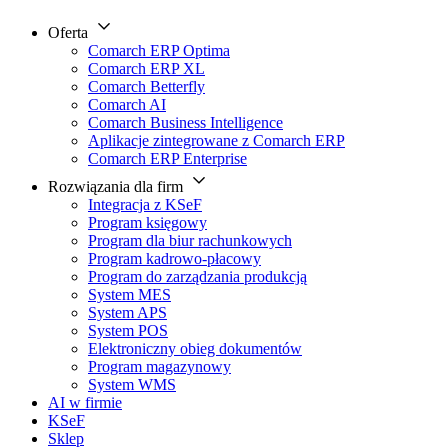
Oferta
Comarch ERP Optima
Comarch ERP XL
Comarch Betterfly
Comarch AI
Comarch Business Intelligence
Aplikacje zintegrowane z Comarch ERP
Comarch ERP Enterprise
Rozwiązania dla firm
Integracja z KSeF
Program księgowy
Program dla biur rachunkowych
Program kadrowo-płacowy
Program do zarządzania produkcją
System MES
System APS
System POS
Elektroniczny obieg dokumentów
Program magazynowy
System WMS
AI w firmie
KSeF
Sklep