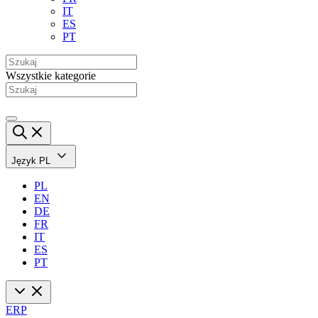
IT
ES
PT
Wszystkie kategorie
Język
PL
PL
EN
DE
FR
IT
ES
PT
ERP