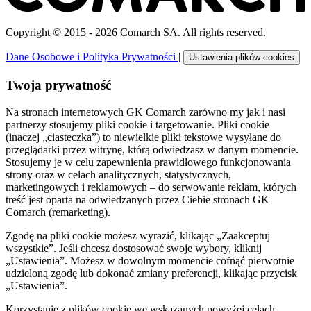
Copyright © 2015 - 2026 Comarch SA. All rights reserved.
Dane Osobowe i Polityka Prywatności
|
Ustawienia plików cookies
Twoja prywatność
Na stronach internetowych GK Comarch zarówno my jak i nasi
partnerzy stosujemy pliki cookie i targetowanie. Pliki cookie
(inaczej „ciasteczka”) to niewielkie pliki tekstowe wysyłane do
przeglądarki przez witrynę, którą odwiedzasz w danym momencie.
Stosujemy je w celu zapewnienia prawidłowego funkcjonowania
strony oraz w celach analitycznych, statystycznych,
marketingowych i reklamowych – do serwowanie reklam, których
treść jest oparta na odwiedzanych przez Ciebie stronach GK
Comarch (remarketing).
Zgodę na pliki cookie możesz wyrazić, klikając „Zaakceptuj
wszystkie”. Jeśli chcesz dostosować swoje wybory, kliknij
„Ustawienia”. Możesz w dowolnym momencie cofnąć pierwotnie
udzieloną zgodę lub dokonać zmiany preferencji, klikając przycisk
„Ustawienia”.
Korzystanie z plików cookie we wskazanych powyżej celach