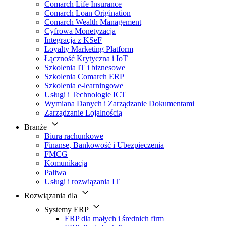
Comarch Life Insurance
Comarch Loan Origination
Comarch Wealth Management
Cyfrowa Monetyzacja
Integracja z KSeF
Loyalty Marketing Platform
Łączność Krytyczna i IoT
Szkolenia IT i biznesowe
Szkolenia Comarch ERP
Szkolenia e-learningowe
Usługi i Technologie ICT
Wymiana Danych i Zarządzanie Dokumentami
Zarządzanie Lojalnością
Branże
Biura rachunkowe
Finanse, Bankowość i Ubezpieczenia
FMCG
Komunikacja
Paliwa
Usługi i rozwiązania IT
Rozwiązania dla
Systemy ERP
ERP dla małych i średnich firm