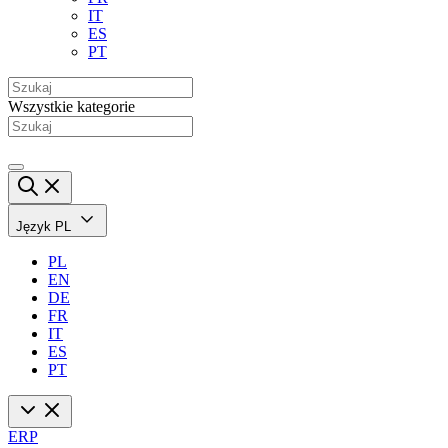
IT
ES
PT
Wszystkie kategorie
Język
PL
PL
EN
DE
FR
IT
ES
PT
ERP