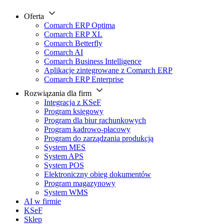
Oferta
Comarch ERP Optima
Comarch ERP XL
Comarch Betterfly
Comarch AI
Comarch Business Intelligence
Aplikacje zintegrowane z Comarch ERP
Comarch ERP Enterprise
Rozwiązania dla firm
Integracja z KSeF
Program księgowy
Program dla biur rachunkowych
Program kadrowo-płacowy
Program do zarządzania produkcją
System MES
System APS
System POS
Elektroniczny obieg dokumentów
Program magazynowy
System WMS
AI w firmie
KSeF
Sklep