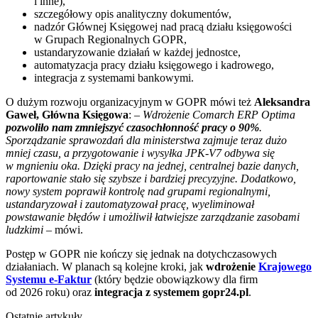
i inne),
szczegółowy opis analityczny dokumentów,
nadzór Głównej Księgowej nad pracą działu księgowości
w Grupach Regionalnych GOPR,
ustandaryzowanie działań w każdej jednostce,
automatyzacja pracy działu księgowego i kadrowego,
integracja z systemami bankowymi.
O dużym rozwoju organizacyjnym w GOPR mówi też
Aleksandra
Gaweł, Główna Księgowa
: –
Wdrożenie Comarch ERP Optima
pozwoliło nam zmniejszyć czasochłonność pracy o 90%
.
Sporządzanie sprawozdań dla ministerstwa zajmuje teraz dużo
mniej czasu, a przygotowanie i wysyłka JPK-V7 odbywa się
w mgnieniu oka. Dzięki pracy na jednej, centralnej bazie danych,
raportowanie stało się szybsze i bardziej precyzyjne. Dodatkowo,
nowy system poprawił kontrolę nad grupami regionalnymi,
ustandaryzował i zautomatyzował pracę, wyeliminował
powstawanie błędów i umożliwił łatwiejsze zarządzanie zasobami
ludzkimi
– mówi.
Postęp w GOPR nie kończy się jednak na dotychczasowych
działaniach. W planach są kolejne kroki, jak
wdrożenie
Krajowego
Systemu e-Faktur
(który będzie obowiązkowy dla firm
od 2026 roku) oraz
integracja z systemem gopr24.pl
.
Ostatnie artykuły