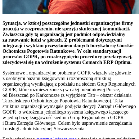
Sytuacja, w której poszczególne jednostki organizacyjne firmy
pracują w rozproszeniu, nie sprzyja skutecznej komunikacji.
Zwłaszcza gdy tą organizacją jest podmiot odpowiedzialny
za ratowanie ludzi w górach. Z problemami dotyczącymi
integracji i szybkim przesyłaniem danych borykało się Górskie
Ochotnicze Pogotowie Ratunkowe. W celu standaryzacji
procesów GOPR, po rozstrzygnięciu procedury przetargowej,
zdecydował się na wdrożenie systemu Comarch ERP Optima.
Systemowe i organizacyjne problemy GOPR wiązały się głównie
z osobnymi bazami księgowymi i rozproszoną strukturą
organizacyjną wynikającą z podziału na siedem Grup Regionalnych
GOPR, które rozmieszczone są w całej południowej Polsce,
od Bieszczad po Karkonosze (z wyjątkiem Tatr – obszar działania
Tatrzańskiego Ochotniczego Pogotowia Ratunkowego). Taka
struktura organizacji wymagała podjęcia decyzji Zarządu Głównego
GOPR o wdrożeniu jednolitego systemu księgowego łączącego
w jedną bazę księgowość siedmiu Grup Regionalnych GOPR
i Biura Zarządu Głównego. Celem było usprawnienie zarządzania
i obsługi administracyjnej Stowarzyszenia.