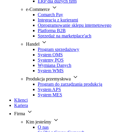
ERP dla dużych firm
e-Commerce
Comarch Pay
Integracja z kurierami
Oprogramowanie sklepu internetowego
Platforma B2B
Sprzedaż na marketplace'ach
Handel
Program sprzedażowy
System OMS
Systemy POS
Wymiana Danych
System WMS
Produkcja przemysłowa
Program do zarządzania produkcją
System APS
System MES
Klienci
Kariera
Firma
Kim jesteśmy
O nas