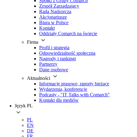
Spółki z Grupy Comarch
Zespół Zarządzający
Rada Nadzorcza
Akcjonariusze
Biura w Polsce
Kontakt
Oddziały Comarch na świecie
Firma
Profil i strategia
Odpowiedzialność społeczna
Nagrody i rankingi
Partnerzy
Dane osobowe
Aktualności
Informacje prasowe, raporty bieżące
Wydarzenia, konferencje
Podcasty - "IT Talks with Comarch"
Kontakt dla mediów
Język
PL
PL
EN
DE
FR