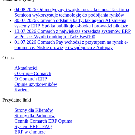
04.08.2026
Od medycyny i wojska po… kosmos. Tak firma
Semicon wykorzystuje technologię do podbijania rynków
30.07.2026
Comarch odsłania karty: tak agenci AI zmienią
systemy ERP. Spółka publikuje e-booka i prowadzi pilotaże
13.07.2026
Comarch z największą sprzedażą systemów ERP
w Polsce. Wyniki rankingu ITwiz Best100
01.07.2026
Comarch Pay wchodzi z przytupem na rynek e-
commerce. Niskie prowizje i współpraca z Autopay
O nas
Aktualności
O Grupie Comarch
O Comarch ERP
Opinie użytkowników
Kariera
Przydatne linki
Strony dla Klientów
Strony dla Partnerów
Cennik Comarch ERP Optima
System ERP - FAQ
ERP w chmurze