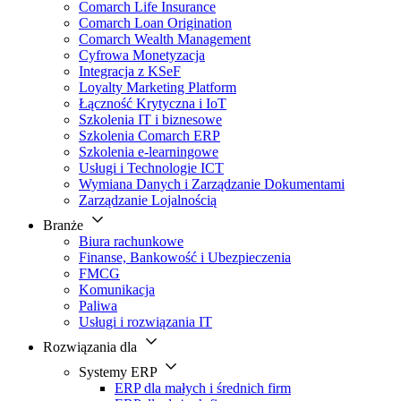
Comarch Life Insurance
Comarch Loan Origination
Comarch Wealth Management
Cyfrowa Monetyzacja
Integracja z KSeF
Loyalty Marketing Platform
Łączność Krytyczna i IoT
Szkolenia IT i biznesowe
Szkolenia Comarch ERP
Szkolenia e-learningowe
Usługi i Technologie ICT
Wymiana Danych i Zarządzanie Dokumentami
Zarządzanie Lojalnością
Branże
Biura rachunkowe
Finanse, Bankowość i Ubezpieczenia
FMCG
Komunikacja
Paliwa
Usługi i rozwiązania IT
Rozwiązania dla
Systemy ERP
ERP dla małych i średnich firm