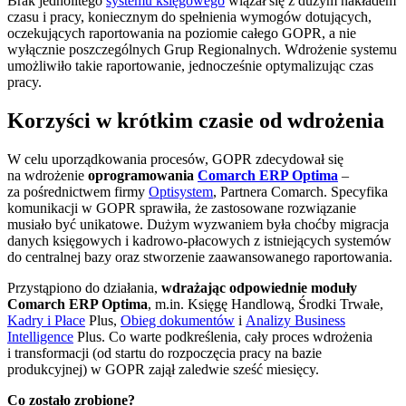
Brak jednolitego
systemu księgowego
wiązał się z dużym nakładem
czasu i pracy, koniecznym do spełnienia wymogów dotujących,
oczekujących raportowania na poziomie całego GOPR, a nie
wyłącznie poszczególnych Grup Regionalnych. Wdrożenie systemu
umożliwiło takie raportowanie, jednocześnie optymalizując czas
pracy.
Korzyści w krótkim czasie od wdrożenia
W celu uporządkowania procesów, GOPR zdecydował się
na wdrożenie
oprogramowania
Comarch ERP Optima
–
za pośrednictwem firmy
Optisystem
, Partnera Comarch. Specyfika
komunikacji w GOPR sprawiła, że zastosowane rozwiązanie
musiało być unikatowe. Dużym wyzwaniem była choćby migracja
danych księgowych i kadrowo-płacowych z istniejących systemów
do centralnej bazy oraz stworzenie zaawansowanego raportowania.
Przystąpiono do działania,
wdrażając odpowiednie moduły
Comarch ERP Optima
, m.in. Księgę Handlową, Środki Trwałe,
Kadry i Płace
Plus,
Obieg dokumentów
i
Analizy Business
Intelligence
Plus. Co warte podkreślenia, cały proces wdrożenia
i transformacji (od startu do rozpoczęcia pracy na bazie
produkcyjnej) w GOPR zajął zaledwie sześć miesięcy.
Co zostało zrobione?