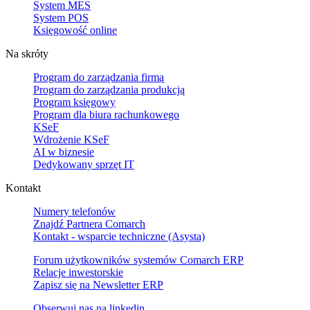
System MES
System POS
Księgowość online
Na skróty
Program do zarządzania firmą
Program do zarządzania produkcją
Program księgowy
Program dla biura rachunkowego
KSeF
Wdrożenie KSeF
AI w biznesie
Dedykowany sprzęt IT
Kontakt
Numery telefonów
Znajdź Partnera Comarch
Kontakt - wsparcie techniczne (Asysta)
Forum użytkowników systemów Comarch ERP
Relacje inwestorskie
Zapisz się na Newsletter ERP
Obserwuj nas na
linkedin