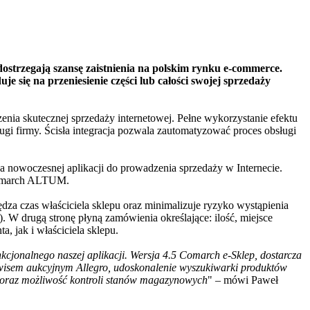
dostrzegają szansę zaistnienia na polskim rynku e-commerce.
e się na przeniesienie części lub całości swojej sprzedaży
nia skutecznej sprzedaży internetowej. Pełne wykorzystanie efektu
gi firmy. Ścisła integracja pozwala zautomatyzować proces obsługi
na nowoczesnej aplikacji do prowadzenia sprzedaży w Internecie.
Comarch ALTUM.
dza czas właściciela sklepu oraz minimalizuje ryzyko wystąpienia
. W drugą stronę płyną zamówienia określające: ilość, miejsce
, jak i właściciela sklepu.
jonalnego naszej aplikacji. Wersja 4.5 Comarch e-Sklep, dostarcza
erwisem aukcyjnym Allegro, udoskonalenie wyszukiwarki produktów
 oraz możliwość kontroli stanów magazynowych
" – mówi Paweł