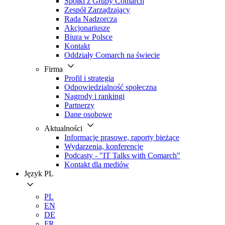
Spółki z Grupy Comarch
Zespół Zarządzający
Rada Nadzorcza
Akcjonariusze
Biura w Polsce
Kontakt
Oddziały Comarch na świecie
Firma
Profil i strategia
Odpowiedzialność społeczna
Nagrody i rankingi
Partnerzy
Dane osobowe
Aktualności
Informacje prasowe, raporty bieżące
Wydarzenia, konferencje
Podcasty - "IT Talks with Comarch"
Kontakt dla mediów
Język
PL
PL
EN
DE
FR