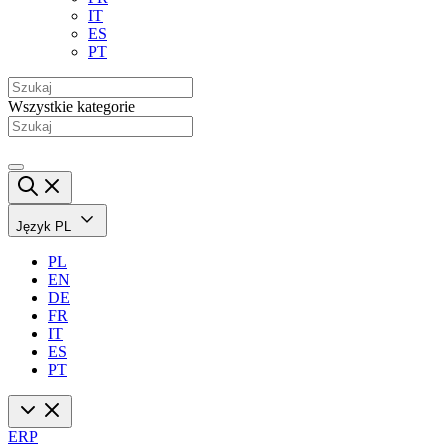
IT
ES
PT
Wszystkie kategorie
Język
PL
PL
EN
DE
FR
IT
ES
PT
ERP