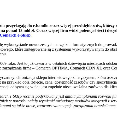
ta przyciągają do e-handlu coraz więcej przedsiębiorców, którzy 
ponad 13 mld zł. Coraz więcej firm widzi potencjał sieci i decyduj
Comarch e-Sklep
.
się wykorzystanie nowoczesnych narzędzi informatycznych do prowadze
netowego, które zintegrowane są z systemem wykorzystywanym do obsłu
epu.
009 roku. Jest to już czwarta w ostatnich dziewięciu miesiącach odsło
ami do zarządzania firmą – Comarch OPT!MA, Comarch CDN XL oraz 
tyczna synchronizacja sklepu internetowego z magazynem, która oszczę
na przykład opis, zdjęcie, cena, dostępność zasobów czy specyfikacja)
acji odbywa się w tle i jest zupełnie niezauważalna zarówno dla klienta
ch e-Sklep rocznie podyktowany jest ambitnymi planami rozwoju funkc
ważniejsze nowości należy wymienić rozbudowę modułów integracji z s
mianami są także nowe, zaawansowane opcje zarządzania newsletterem