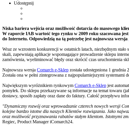
Udostępnij
Niska bariera wejścia oraz możliwość dotarcia do masowego klien
W raporcie IAB wartość tego rynku w 2009 roku szacowana jest na 
do Internetu. Odpowiedzią na tą potrzebę jest najnowsza wersja
Wraz ze wzrostem konkurencji w ostatnich latach, niezbędnym stało 
skali, zapewniają aplikacje wspomagające prowadzenie sklepu inter
zamówienia, wyeliminować błędy oraz skrócić czas uruchomienia skl
Najnowsza wersja
Comarch e-Sklep
została udostępniona 1 grudnia 2
Została ona w pełni zintegrowana z najpopularniejszymi system
Największym wyróżnikiem rynkowym
Comarch e-Sklep
jest automa
pomyłek. Do sklepu przekazywane są informacje na temat towaru (jak 
dostawy, sposób zapłaty oraz dane do faktury. Całość przepływu inform
"Dynamiczny rozwój oraz wprowadzanie czterech nowych wersji Comar
kolejne bardzo istotne dla naszych Klientów rozwiązania. Jako naj
oraz możliwość przyznawania rabatów stałym klientom. Istotnymi z
Regiec, Product Manager iComarch24.