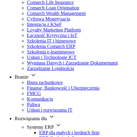
Comarch Life Insurance
Comarch Loan Origination
Comarch Wealth Management
Cyfrowa Monetyzacja
Integracja z KSeF
Loyalty Marketing Platform
Łączność Krytyczna i IoT
Szkolenia IT i biznesowe
Szkolenia Comarch ERP
Szkolenia e-learningowe
Usługi i Technologie ICT
Wymiana Danych i Zarządzanie Dokumentami
Zarządzanie Lojalnością
Branże
Biura rachunkowe
Finanse, Bankowość i Ubezpieczenia
FMCG
Komunikacja
Paliwa
Usługi i rozwiązania IT
Rozwiązania dla
Systemy ERP
ERP dla małych i średnich firm