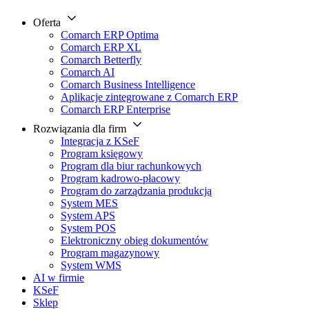
Oferta
Comarch ERP Optima
Comarch ERP XL
Comarch Betterfly
Comarch AI
Comarch Business Intelligence
Aplikacje zintegrowane z Comarch ERP
Comarch ERP Enterprise
Rozwiązania dla firm
Integracja z KSeF
Program księgowy
Program dla biur rachunkowych
Program kadrowo-płacowy
Program do zarządzania produkcją
System MES
System APS
System POS
Elektroniczny obieg dokumentów
Program magazynowy
System WMS
AI w firmie
KSeF
Sklep