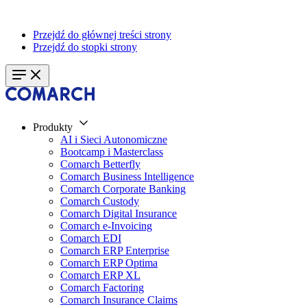
Przejdź do głównej treści strony
Przejdź do stopki strony
Produkty
AI i Sieci Autonomiczne
Bootcamp i Masterclass
Comarch Betterfly
Comarch Business Intelligence
Comarch Corporate Banking
Comarch Custody
Comarch Digital Insurance
Comarch e-Invoicing
Comarch EDI
Comarch ERP Enterprise
Comarch ERP Optima
Comarch ERP XL
Comarch Factoring
Comarch Insurance Claims