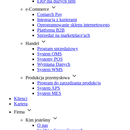
ERP dla dużych firm
e-Commerce
Comarch Pay
Integracja z kurierami
Oprogramowanie sklepu internetowego
Platforma B2B
Sprzedaż na marketplace'ach
Handel
Program sprzedażowy
System OMS
Systemy POS
Wymiana Danych
System WMS
Produkcja przemysłowa
Program do zarządzania produkcją
System APS
System MES
Klienci
Kariera
Firma
Kim jesteśmy
O nas