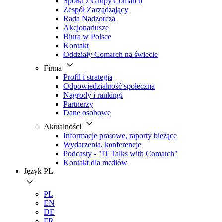
Spółki z Grupy Comarch
Zespół Zarządzający
Rada Nadzorcza
Akcjonariusze
Biura w Polsce
Kontakt
Oddziały Comarch na świecie
Firma
Profil i strategia
Odpowiedzialność społeczna
Nagrody i rankingi
Partnerzy
Dane osobowe
Aktualności
Informacje prasowe, raporty bieżące
Wydarzenia, konferencje
Podcasty - "IT Talks with Comarch"
Kontakt dla mediów
Język
PL
PL
EN
DE
FR