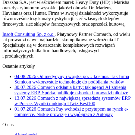
Draszba S.A. jest właścicielem marek Heavy Duty (HD) i Marisha
oraz dystrybutorem wysokiej jakości obuwia Dr. Martens,
Havaianas oraz Hunter. Firma w swojej działalności wykorzystuje
równocześnie trzy kanały dystrybucji: sieć własnych sklepów
firmowych, sieć sklepów franczyzowych oraz sprzedaż hurtową.
Insoft Consulting Sp. z o.o.
, Platynowy Partner Comarch, od wielu
lat prowadzi nawet najbardziej skomplikowane wdrożenia IT.
Specjalizuje się w dostarczaniu kompleksowych rozwiązań
informatycznych dla firm handlowych, usługowych
i produkcyjnych.
Ostatnie artykuły
04.08.2026
Od medycyny i wojska po… kosmos. Tak firma
Semicon wykorzystuje technologię do podbijania rynków
30.07.2026
Comarch odsłania karty: tak agenci AI zmienią
systemy ERP. Spółka publikuje e-booka i prowadzi pilotaże
13.07.2026
Comarch z największą sprzedażą systemów ERP
w Polsce. Wyniki rankingu ITwiz Best100
01.07.2026
Comarch Pay wchodzi z przytupem na rynek e-
commerce. Niskie prowizje i współpraca z Autopay
O nas
Aktualności