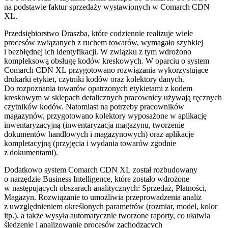
na podstawie faktur sprzedaży wystawionych w Comarch CDN
XL.
Przedsiębiorstwo Draszba, które codziennie realizuje wiele
procesów związanych z ruchem towarów, wymagało szybkiej
i bezbłędnej ich identyfikacji. W związku z tym wdrożono
kompleksową obsługę kodów kreskowych. W oparciu o system
Comarch CDN XL przygotowano rozwiązania wykorzystujące
drukarki etykiet, czytniki kodów oraz kolektory danych.
Do rozpoznania towarów opatrzonych etykietami z kodem
kreskowym w sklepach detalicznych pracownicy używają ręcznych
czytników kodów. Natomiast na potrzeby pracowników
magazynów, przygotowano kolektory wyposażone w aplikację
inwentaryzacyjną (inwentaryzacja magazynu, tworzenie
dokumentów handlowych i magazynowych) oraz aplikacje
kompletacyjną (przyjęcia i wydania towarów zgodnie
z dokumentami).
Dodatkowo system Comarch CDN XL został rozbudowany
o narzędzie Business Intelligence, które zostało wdrożone
w następujących obszarach analitycznych: Sprzedaż, Płatności,
Magazyn. Rozwiązanie to umożliwia przeprowadzenia analiz
z uwzględnieniem określonych parametrów (rozmiar, model, kolor
itp.), a także wysyła automatycznie tworzone raporty, co ułatwia
śledzenie i analizowanie procesów zachodzących