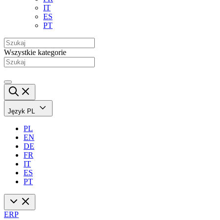
IT
ES
PT
Wszystkie kategorie
Język
PL
PL
EN
DE
FR
IT
ES
PT
ERP