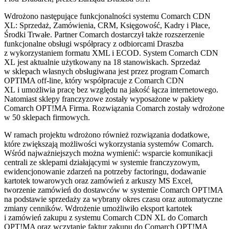
Wdrożono następujące funkcjonalności systemu Comarch CDN
XL: Sprzedaż, Zamówienia, CRM, Księgowość, Kadry i Płace,
Środki Trwałe. Partner Comarch dostarczył także rozszerzenie
funkcjonalne obsługi współpracy z odbiorcami Draszba
z wykorzystaniem formatu XML i ECOD. System Comarch CDN
XL jest aktualnie użytkowany na 18 stanowiskach. Sprzedaż
w sklepach własnych obsługiwana jest przez program Comarch
OPTIMA off-line, który współpracuje z Comarch CDN
XL i umożliwia pracę bez względu na jakość łącza internetowego.
Natomiast sklepy franczyzowe zostały wyposażone w pakiety
Comarch OPT!MA Firma. Rozwiązania Comarch zostały wdrożone
w 50 sklepach firmowych.
W ramach projektu wdrożono również rozwiązania dodatkowe,
które zwiększają możliwości wykorzystania systemów Comarch.
Wśród najważniejszych można wymienić: wsparcie komunikacji
centrali ze sklepami działającymi w systemie franczyzowym,
ewidencjonowanie zdarzeń na potrzeby factoringu, dodawanie
kartotek towarowych oraz zamówień z arkuszy MS Excel,
tworzenie zamówień do dostawców w systemie Comarch OPT!MA
na podstawie sprzedaży za wybrany okres czasu oraz automatyczne
zmiany cenników. Wdrożenie umożliwiło eksport kartotek
i zamówień zakupu z systemu Comarch CDN XL do Comarch
OPT!MA oraz wczytanie faktur zakupu do Comarch OPT!MA