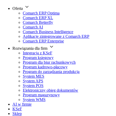
Oferta
Comarch ERP Optima
Comarch ERP XL
Comarch Betterfly
Comarch AI
Comarch Business Intelligence
Aplikacje zintegrowane z Comarch ERP
Comarch ERP Enterprise
Rozwiązania dla firm
Integracja z KSeF
Program księgowy
Program dla biur rachunkowych
Program kadrowo-płacowy
Program do zarządzania produkcją
System MES
System APS
System POS
Elektroniczny obieg dokumentów
Program magazynowy
System WMS
AI w firmie
KSeF
Sklep