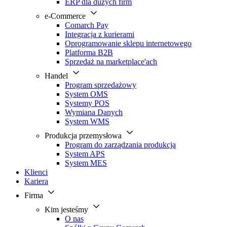
ERP dla dużych firm
e-Commerce
Comarch Pay
Integracja z kurierami
Oprogramowanie sklepu internetowego
Platforma B2B
Sprzedaż na marketplace'ach
Handel
Program sprzedażowy
System OMS
Systemy POS
Wymiana Danych
System WMS
Produkcja przemysłowa
Program do zarządzania produkcją
System APS
System MES
Klienci
Kariera
Firma
Kim jesteśmy
O nas