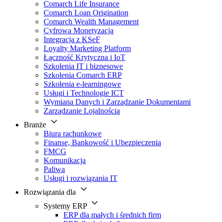
Comarch Life Insurance
Comarch Loan Origination
Comarch Wealth Management
Cyfrowa Monetyzacja
Integracja z KSeF
Loyalty Marketing Platform
Łączność Krytyczna i IoT
Szkolenia IT i biznesowe
Szkolenia Comarch ERP
Szkolenia e-learningowe
Usługi i Technologie ICT
Wymiana Danych i Zarządzanie Dokumentami
Zarządzanie Lojalnością
Branże
Biura rachunkowe
Finanse, Bankowość i Ubezpieczenia
FMCG
Komunikacja
Paliwa
Usługi i rozwiązania IT
Rozwiązania dla
Systemy ERP
ERP dla małych i średnich firm