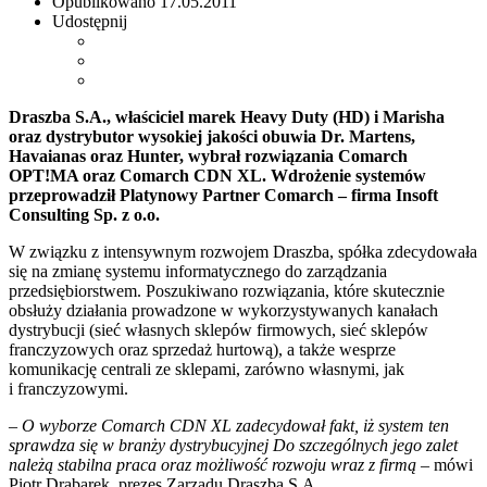
Opublikowano
17.05.2011
Udostępnij
Draszba S.A., właściciel marek Heavy Duty (HD) i Marisha
oraz dystrybutor wysokiej jakości obuwia Dr. Martens,
Havaianas oraz Hunter, wybrał rozwiązania Comarch
OPT!MA oraz Comarch CDN XL. Wdrożenie systemów
przeprowadził Platynowy Partner Comarch – firma Insoft
Consulting Sp. z o.o.
W związku z intensywnym rozwojem Draszba, spółka zdecydowała
się na zmianę systemu informatycznego do zarządzania
przedsiębiorstwem. Poszukiwano rozwiązania, które skutecznie
obsłuży działania prowadzone w wykorzystywanych kanałach
dystrybucji (sieć własnych sklepów firmowych, sieć sklepów
franczyzowych oraz sprzedaż hurtową), a także wesprze
komunikację centrali ze sklepami, zarówno własnymi, jak
i franczyzowymi.
– O wyborze Comarch CDN XL zadecydował fakt, iż system ten
sprawdza się w branży dystrybucyjnej Do szczególnych jego zalet
należą stabilna praca oraz możliwość rozwoju wraz z firmą
– mówi
Piotr Drabarek, prezes Zarządu Draszba S.A.