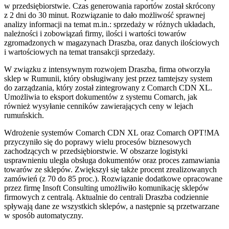
w przedsiębiorstwie. Czas generowania raportów został skrócony
z 2 dni do 30 minut. Rozwiązanie to dało możliwość sprawnej
analizy informacji na temat m.in.: sprzedaży w różnych układach,
należności i zobowiązań firmy, ilości i wartości towarów
zgromadzonych w magazynach Draszba, oraz danych ilościowych
i wartościowych na temat transakcji sprzedaży.
W związku z intensywnym rozwojem Draszba, firma otworzyła
sklep w Rumunii, który obsługiwany jest przez tamtejszy system
do zarządzania, który został zintegrowany z Comarch CDN XL.
Umożliwia to eksport dokumentów z systemu Comarch, jak
również wysyłanie cenników zawierających ceny w lejach
rumuńskich.
Wdrożenie systemów Comarch CDN XL oraz Comarch OPT!MA
przyczyniło się do poprawy wielu procesów biznesowych
zachodzących w przedsiębiorstwie. W obszarze logistyki
usprawnieniu uległa obsługa dokumentów oraz proces zamawiania
towarów ze sklepów. Zwiększył się także procent zrealizowanych
zamówień (z 70 do 85 proc.). Rozwiązanie dodatkowe opracowane
przez firmę Insoft Consulting umożliwiło komunikację sklepów
firmowych z centralą. Aktualnie do centrali Draszba codziennie
spływają dane ze wszystkich sklepów, a następnie są przetwarzane
w sposób automatyczny.