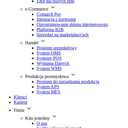
ERP dla dużych firm
e-Commerce
Comarch Pay
Integracja z kurierami
Oprogramowanie sklepu internetowego
Platforma B2B
Sprzedaż na marketplace'ach
Handel
Program sprzedażowy
System OMS
Systemy POS
Wymiana Danych
System WMS
Produkcja przemysłowa
Program do zarządzania produkcją
System APS
System MES
Klienci
Kariera
Firma
Kim jesteśmy
O nas