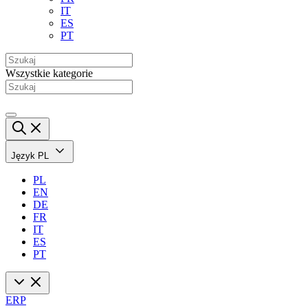
IT
ES
PT
Wszystkie kategorie
Język
PL
PL
EN
DE
FR
IT
ES
PT
ERP