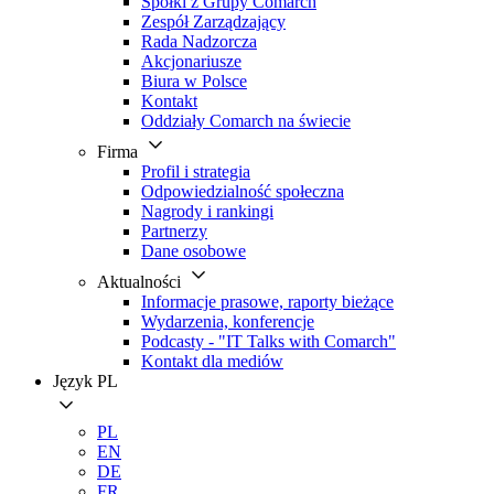
Spółki z Grupy Comarch
Zespół Zarządzający
Rada Nadzorcza
Akcjonariusze
Biura w Polsce
Kontakt
Oddziały Comarch na świecie
Firma
Profil i strategia
Odpowiedzialność społeczna
Nagrody i rankingi
Partnerzy
Dane osobowe
Aktualności
Informacje prasowe, raporty bieżące
Wydarzenia, konferencje
Podcasty - "IT Talks with Comarch"
Kontakt dla mediów
Język
PL
PL
EN
DE
FR