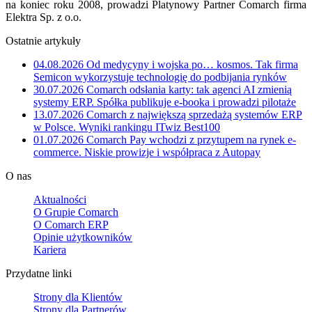
na koniec roku 2008, prowadzi Platynowy Partner Comarch firma
Elektra Sp. z o.o.
Ostatnie artykuły
04.08.2026
Od medycyny i wojska po… kosmos. Tak firma
Semicon wykorzystuje technologię do podbijania rynków
30.07.2026
Comarch odsłania karty: tak agenci AI zmienią
systemy ERP. Spółka publikuje e-booka i prowadzi pilotaże
13.07.2026
Comarch z największą sprzedażą systemów ERP
w Polsce. Wyniki rankingu ITwiz Best100
01.07.2026
Comarch Pay wchodzi z przytupem na rynek e-
commerce. Niskie prowizje i współpraca z Autopay
O nas
Aktualności
O Grupie Comarch
O Comarch ERP
Opinie użytkowników
Kariera
Przydatne linki
Strony dla Klientów
Strony dla Partnerów