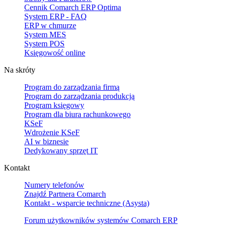
Cennik Comarch ERP Optima
System ERP - FAQ
ERP w chmurze
System MES
System POS
Księgowość online
Na skróty
Program do zarządzania firmą
Program do zarządzania produkcją
Program księgowy
Program dla biura rachunkowego
KSeF
Wdrożenie KSeF
AI w biznesie
Dedykowany sprzęt IT
Kontakt
Numery telefonów
Znajdź Partnera Comarch
Kontakt - wsparcie techniczne (Asysta)
Forum użytkowników systemów Comarch ERP