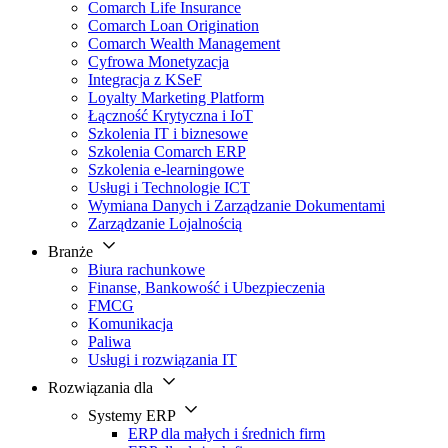
Comarch Life Insurance
Comarch Loan Origination
Comarch Wealth Management
Cyfrowa Monetyzacja
Integracja z KSeF
Loyalty Marketing Platform
Łączność Krytyczna i IoT
Szkolenia IT i biznesowe
Szkolenia Comarch ERP
Szkolenia e-learningowe
Usługi i Technologie ICT
Wymiana Danych i Zarządzanie Dokumentami
Zarządzanie Lojalnością
Branże
Biura rachunkowe
Finanse, Bankowość i Ubezpieczenia
FMCG
Komunikacja
Paliwa
Usługi i rozwiązania IT
Rozwiązania dla
Systemy ERP
ERP dla małych i średnich firm