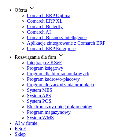
Oferta
Comarch ERP Optima
Comarch ERP XL
Comarch Betterfly
Comarch AI
Comarch Business Intelligence
Aplikacje zintegrowane z Comarch ERP
Comarch ERP Enterprise
Rozwiązania dla firm
Integracja z KSeF
Program księgowy
Program dla biur rachunkowych
Program kadrowo-płacowy
Program do zarządzania produkcją
System MES
System APS
System POS
Elektroniczny obieg dokumentów
Program magazynowy
System WMS
AI w firmie
KSeF
Sklep