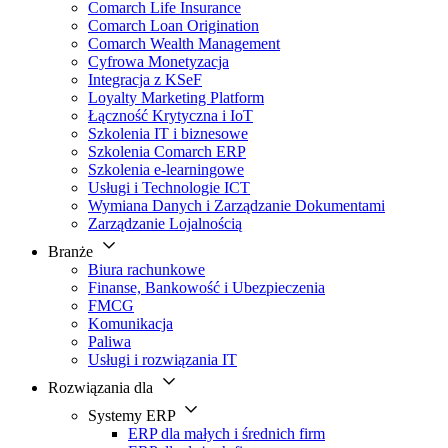
Comarch Life Insurance
Comarch Loan Origination
Comarch Wealth Management
Cyfrowa Monetyzacja
Integracja z KSeF
Loyalty Marketing Platform
Łączność Krytyczna i IoT
Szkolenia IT i biznesowe
Szkolenia Comarch ERP
Szkolenia e-learningowe
Usługi i Technologie ICT
Wymiana Danych i Zarządzanie Dokumentami
Zarządzanie Lojalnością
Branże
Biura rachunkowe
Finanse, Bankowość i Ubezpieczenia
FMCG
Komunikacja
Paliwa
Usługi i rozwiązania IT
Rozwiązania dla
Systemy ERP
ERP dla małych i średnich firm