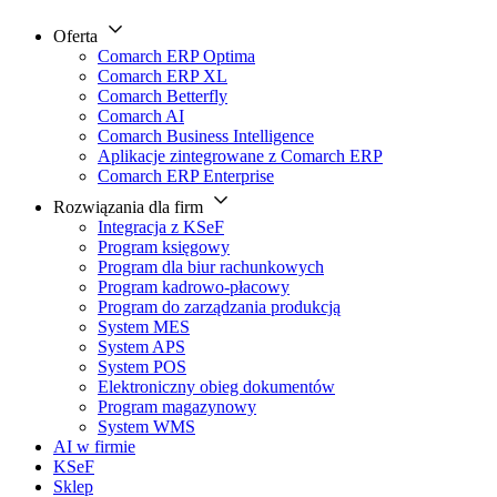
Oferta
Comarch ERP Optima
Comarch ERP XL
Comarch Betterfly
Comarch AI
Comarch Business Intelligence
Aplikacje zintegrowane z Comarch ERP
Comarch ERP Enterprise
Rozwiązania dla firm
Integracja z KSeF
Program księgowy
Program dla biur rachunkowych
Program kadrowo-płacowy
Program do zarządzania produkcją
System MES
System APS
System POS
Elektroniczny obieg dokumentów
Program magazynowy
System WMS
AI w firmie
KSeF
Sklep