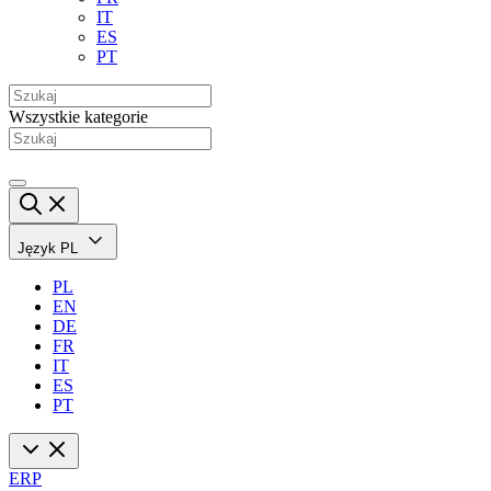
IT
ES
PT
Wszystkie kategorie
Język
PL
PL
EN
DE
FR
IT
ES
PT
ERP