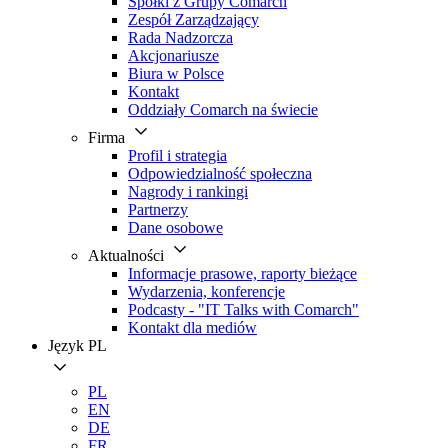
Spółki z Grupy Comarch
Zespół Zarządzający
Rada Nadzorcza
Akcjonariusze
Biura w Polsce
Kontakt
Oddziały Comarch na świecie
Firma
Profil i strategia
Odpowiedzialność społeczna
Nagrody i rankingi
Partnerzy
Dane osobowe
Aktualności
Informacje prasowe, raporty bieżące
Wydarzenia, konferencje
Podcasty - "IT Talks with Comarch"
Kontakt dla mediów
Język
PL
PL
EN
DE
FR