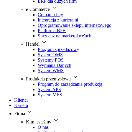
ERP dla dużych firm
e-Commerce
Comarch Pay
Integracja z kurierami
Oprogramowanie sklepu internetowego
Platforma B2B
Sprzedaż na marketplace'ach
Handel
Program sprzedażowy
System OMS
Systemy POS
Wymiana Danych
System WMS
Produkcja przemysłowa
Program do zarządzania produkcją
System APS
System MES
Klienci
Kariera
Firma
Kim jesteśmy
O nas