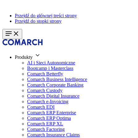
Przejdź do głównej treści strony
Przejdź do stopki strony
Produkty
AI i Sieci Autonomiczne
Bootcamp i Masterclass
Comarch Betterfly
Comarch Business Intelligence
Comarch Corporate Banking
Comarch Custody
Comarch Digital Insurance
Comarch e-Invoicing
Comarch EDI
Comarch ERP Enterprise
Comarch ERP Optima
Comarch ERP XL
Comarch Factoring
Comarch Insurance Claims