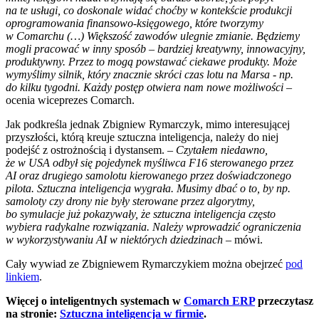
na te usługi, co doskonale widać choćby w kontekście produkcji
oprogramowania finansowo-księgowego, które tworzymy
w Comarchu (…) Większość zawodów ulegnie zmianie. Będziemy
mogli pracować w inny sposób – bardziej kreatywny, innowacyjny,
produktywny. Przez to mogą powstawać ciekawe produkty. Może
wymyślimy silnik, który znacznie skróci czas lotu na Marsa - np.
do kilku tygodni. Każdy postęp otwiera nam nowe możliwości
–
ocenia wiceprezes Comarch.
Jak podkreśla jednak Zbigniew Rymarczyk, mimo interesującej
przyszłości, którą kreuje sztuczna inteligencja, należy do niej
podejść z ostrożnością i dystansem. –
Czytałem niedawno,
że w USA odbył się pojedynek myśliwca F16 sterowanego przez
AI oraz drugiego samolotu kierowanego przez doświadczonego
pilota. Sztuczna inteligencja wygrała. Musimy dbać o to, by np.
samoloty czy drony nie były sterowane przez algorytmy,
bo symulacje już pokazywały, że sztuczna inteligencja często
wybiera radykalne rozwiązania. Należy wprowadzić ograniczenia
w wykorzystywaniu AI w niektórych dziedzinach
– mówi.
Cały wywiad ze Zbigniewem Rymarczykiem można obejrzeć
pod
linkiem
.
Więcej o inteligentnych systemach w
Comarch ERP
przeczytasz
na stronie:
Sztuczna inteligencja w firmie
.