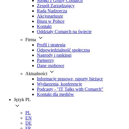
Spółki z Grupy Comarch
Zespół Zarządzający
Rada Nadzorcza
Akcjonariusze
Biura w Polsce
Kontakt
Oddziały Comarch na świecie
Firma
Profil i strategia
Odpowiedzialność społeczna
Nagrody i rankingi
Partnerzy
Dane osobowe
Aktualności
Informacje prasowe, raporty bieżące
Wydarzenia, konferencje
Podcasty - "IT Talks with Comarch"
Kontakt dla mediów
Język
PL
PL
EN
DE
FR