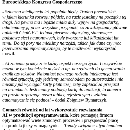
Europejskiego Kongresu Gospodarczego
.
-
Sztuczna inteligencja też popełnia błędy. Trudno przewidzieć,
w jakim kierunku rozwoju pójdzie, na razie jesteśmy na początku tej
drogi. Na pewno ma i będzie miała duży wpływ na gospodarkę,
odmieniamy ją przez wszystkie przypadki, co zawdzięczamy głównie
aplikacji ChatGPT. Jednak pierwsze algorytmy, stanowiące
podstawę sieci neuronowych, były tworzone już kilkadziesiąt lat
temu. Do tej pory nie mieliśmy narzędzi, takich jak dane czy moc
przetwarzania informatycznego, by te możliwości wykorzystać
–
mówił.
-
AI zmienia praktycznie każdy aspekt naszego życia. I oczywiście
można w tym kontekście myśleć o np. narzędziach do generowania
grafik czy tekstów. Natomiast pewnego rodzaju inteligencją jest
również sytuacja, gdy jedziemy samochodem po autostradzie i nie
musimy już wyciągać karty płatniczej, żeby zapłacić za przejazd
na bramkach. Jeśli mamy podpiętą kartą do aplikacji, to kamera
po prostu rozpoznaje naszą tablicę rejestracyjną i szlaban
automatycznie się podnosi
– dodał Zbigniew Rymarczyk.
Comarch również od lat wykorzystuje rozwiązania
AI w produkcji oprogramowania
, które pomagają firmom
optymalizować wiele żmudnych procesów i przyspieszać pracę
na produkcji czy w magazynie. –
Trendy związane z tym tematem