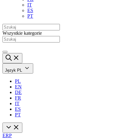
IT
ES
PT
Wszystkie kategorie
Język
PL
PL
EN
DE
FR
IT
ES
PT
ERP