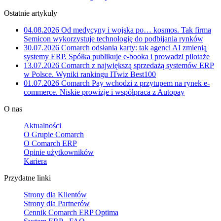
Ostatnie artykuły
04.08.2026
Od medycyny i wojska po… kosmos. Tak firma
Semicon wykorzystuje technologię do podbijania rynków
30.07.2026
Comarch odsłania karty: tak agenci AI zmienią
systemy ERP. Spółka publikuje e-booka i prowadzi pilotaże
13.07.2026
Comarch z największą sprzedażą systemów ERP
w Polsce. Wyniki rankingu ITwiz Best100
01.07.2026
Comarch Pay wchodzi z przytupem na rynek e-
commerce. Niskie prowizje i współpraca z Autopay
O nas
Aktualności
O Grupie Comarch
O Comarch ERP
Opinie użytkowników
Kariera
Przydatne linki
Strony dla Klientów
Strony dla Partnerów
Cennik Comarch ERP Optima