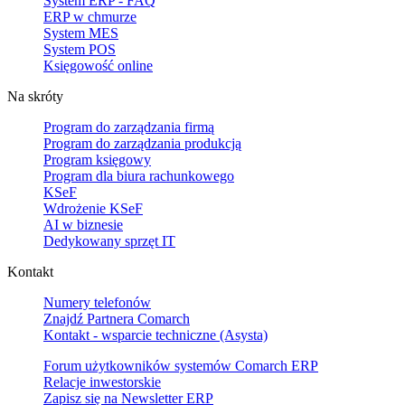
System ERP - FAQ
ERP w chmurze
System MES
System POS
Księgowość online
Na skróty
Program do zarządzania firmą
Program do zarządzania produkcją
Program księgowy
Program dla biura rachunkowego
KSeF
Wdrożenie KSeF
AI w biznesie
Dedykowany sprzęt IT
Kontakt
Numery telefonów
Znajdź Partnera Comarch
Kontakt - wsparcie techniczne (Asysta)
Forum użytkowników systemów Comarch ERP
Relacje inwestorskie
Zapisz się na Newsletter ERP