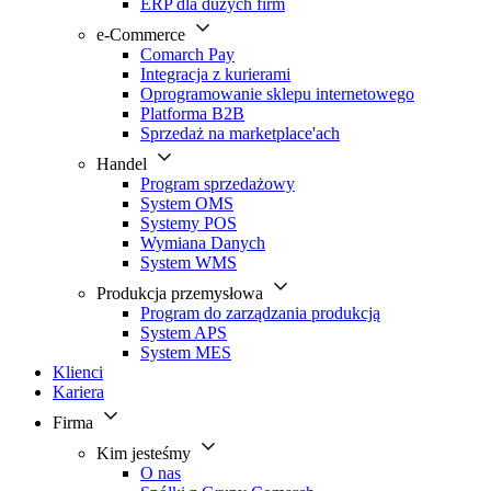
ERP dla dużych firm
e-Commerce
Comarch Pay
Integracja z kurierami
Oprogramowanie sklepu internetowego
Platforma B2B
Sprzedaż na marketplace'ach
Handel
Program sprzedażowy
System OMS
Systemy POS
Wymiana Danych
System WMS
Produkcja przemysłowa
Program do zarządzania produkcją
System APS
System MES
Klienci
Kariera
Firma
Kim jesteśmy
O nas