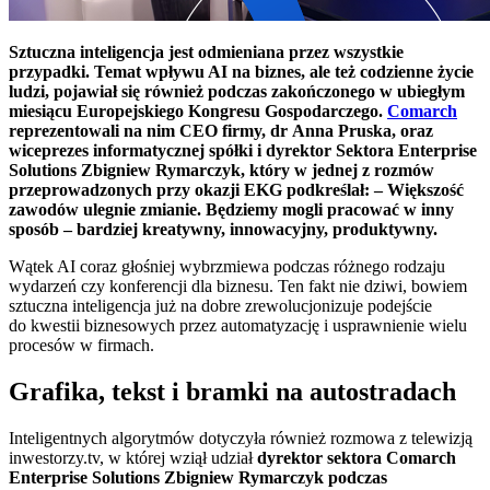
Sztuczna inteligencja jest odmieniana przez wszystkie
przypadki. Temat wpływu AI na biznes, ale też codzienne życie
ludzi, pojawiał się również podczas zakończonego w ubiegłym
miesiącu Europejskiego Kongresu Gospodarczego.
Comarch
reprezentowali na nim CEO firmy, dr Anna Pruska, oraz
wiceprezes informatycznej spółki i dyrektor Sektora Enterprise
Solutions Zbigniew Rymarczyk, który w jednej z rozmów
przeprowadzonych przy okazji EKG podkreślał: – Większość
zawodów ulegnie zmianie. Będziemy mogli pracować w inny
sposób – bardziej kreatywny, innowacyjny, produktywny.
Wątek AI coraz głośniej wybrzmiewa podczas różnego rodzaju
wydarzeń czy konferencji dla biznesu. Ten fakt nie dziwi, bowiem
sztuczna inteligencja już na dobre zrewolucjonizuje podejście
do kwestii biznesowych przez automatyzację i usprawnienie wielu
procesów w firmach.
Grafika, tekst i bramki na autostradach
Inteligentnych algorytmów dotyczyła również rozmowa z telewizją
inwestorzy.tv, w której wziął udział
dyrektor sektora Comarch
Enterprise Solutions Zbigniew Rymarczyk podczas