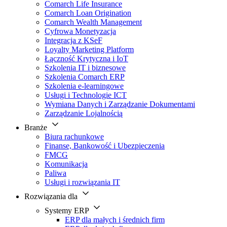
Comarch Life Insurance
Comarch Loan Origination
Comarch Wealth Management
Cyfrowa Monetyzacja
Integracja z KSeF
Loyalty Marketing Platform
Łączność Krytyczna i IoT
Szkolenia IT i biznesowe
Szkolenia Comarch ERP
Szkolenia e-learningowe
Usługi i Technologie ICT
Wymiana Danych i Zarządzanie Dokumentami
Zarządzanie Lojalnością
Branże
Biura rachunkowe
Finanse, Bankowość i Ubezpieczenia
FMCG
Komunikacja
Paliwa
Usługi i rozwiązania IT
Rozwiązania dla
Systemy ERP
ERP dla małych i średnich firm