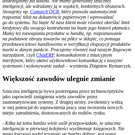
dostrzegliśmy już dawno. Nie mamy generalnej sztucznej
inteligencji, ale wdrażamy ją w wąskich, konkretnych obszarach.
Stosujemy np.
Comarch OCR
, który pozwala automatycznie
rozpoznać tekst na dokumencie papierowym i wprowadzać
go do systemu. Na bazie AI nasz klient może również określać limit
kredytowy dla swojego kontrahenta na bazie jego historii płatności.
Mamy też rozwiązania przydatne w handlu, np. rozpoznawanie
na podstawie obrazu towarów na półce w sklepie, co pomaga
przedstawicielowi handlowemu w weryfikacji ekspozycji produktów
marki w danym punkcie. Pracujemy również nad naszym flagowym
narzędziem, czyli
ChatERP
, komunikatorem z intuicyjnym
interfejsem, który ułatwi użytkownikowi komunikację z naszymi
systemami i wykonywanie zadań
– wymienia Zbigniew Rymarczyk.
Większość zawodów ulegnie zmianie
Sztuczna inteligencja bywa postrzegana przez technosceptyków
jako zapowiedź zastąpienia wielu zawodów przez
zautomatyzowane systemy. Z drugiej strony, zwolennicy widzą
w niej potencjał do usprawnienia pracy oraz tworzenia nowych
miejsc zatrudnienia, dostosowanych do realiów rynku.
-
Kilka lat temu bardzo wiele osób przepowiadało, że sztuczna
inteligencja w pierwszej kolejności wyeliminuje księgowych. Nie
mniej księgowi nadal trzymają się bardzo dobrze, jest popyt