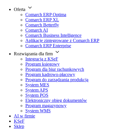
Oferta
Comarch ERP Optima
Comarch ERP XL
Comarch Betterfly
Comarch AI
Comarch Business Intelligence
Aplikacje zintegrowane z Comarch ERP
Comarch ERP Enterprise
Rozwiązania dla firm
Integracja z KSeF
Program księgowy
Program dla biur rachunkowych
Program kadrowo-płacowy
Program do zarządzania produkcją
System MES
System APS
System POS
Elektroniczny obieg dokumentów
Program magazynowy
System WMS
AI w firmie
KSeF
Sklep