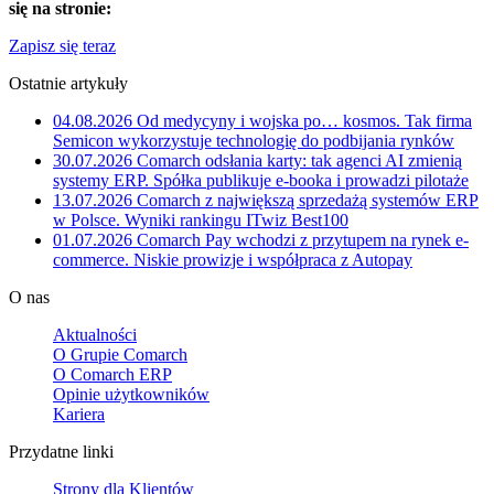
się na stronie:
Zapisz się teraz
Ostatnie artykuły
04.08.2026
Od medycyny i wojska po… kosmos. Tak firma
Semicon wykorzystuje technologię do podbijania rynków
30.07.2026
Comarch odsłania karty: tak agenci AI zmienią
systemy ERP. Spółka publikuje e-booka i prowadzi pilotaże
13.07.2026
Comarch z największą sprzedażą systemów ERP
w Polsce. Wyniki rankingu ITwiz Best100
01.07.2026
Comarch Pay wchodzi z przytupem na rynek e-
commerce. Niskie prowizje i współpraca z Autopay
O nas
Aktualności
O Grupie Comarch
O Comarch ERP
Opinie użytkowników
Kariera
Przydatne linki
Strony dla Klientów