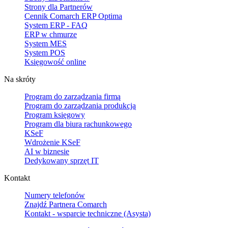
Strony dla Partnerów
Cennik Comarch ERP Optima
System ERP - FAQ
ERP w chmurze
System MES
System POS
Księgowość online
Na skróty
Program do zarządzania firmą
Program do zarządzania produkcją
Program księgowy
Program dla biura rachunkowego
KSeF
Wdrożenie KSeF
AI w biznesie
Dedykowany sprzęt IT
Kontakt
Numery telefonów
Znajdź Partnera Comarch
Kontakt - wsparcie techniczne (Asysta)