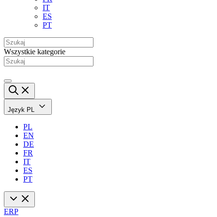
IT
ES
PT
Wszystkie kategorie
Język
PL
PL
EN
DE
FR
IT
ES
PT
ERP