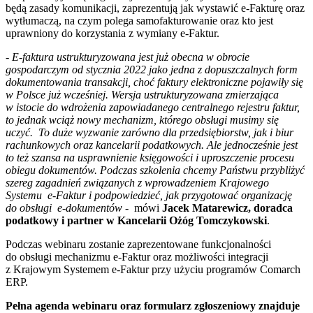
będą zasady komunikacji, zaprezentują jak wystawić e-Fakturę oraz
wytłumaczą, na czym polega samofakturowanie oraz kto jest
uprawniony do korzystania z wymiany e-Faktur.
-
E-faktura ustrukturyzowana jest już obecna w obrocie
gospodarczym od stycznia 2022 jako jedna z dopuszczalnych form
dokumentowania transakcji, choć faktury elektroniczne pojawiły się
w Polsce już wcześniej. Wersja ustrukturyzowana zmierzająca
w istocie do wdrożenia zapowiadanego centralnego rejestru faktur,
to jednak wciąż nowy mechanizm, którego obsługi musimy się
uczyć. To duże wyzwanie zarówno dla przedsiębiorstw, jak i biur
rachunkowych oraz kancelarii podatkowych. Ale jednocześnie jest
to też szansa na usprawnienie księgowości i uproszczenie procesu
obiegu dokumentów. Podczas szkolenia chcemy Państwu przybliżyć
szereg zagadnień związanych z wprowadzeniem Krajowego
Systemu e-Faktur i podpowiedzieć, jak przygotować organizację
do obsługi e-dokumentów
- mówi
Jacek Matarewicz, doradca
podatkowy i partner w Kancelarii Ożóg Tomczykowski
.
Podczas webinaru zostanie zaprezentowane funkcjonalności
do obsługi mechanizmu e-Faktur oraz możliwości integracji
z Krajowym Systemem e-Faktur przy użyciu programów Comarch
ERP.
Pełna agenda webinaru oraz formularz zgłoszeniowy znajduje