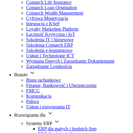
Comarch Life Insurance
Comarch Loan Origination
Comarch Wealth Management
Cyfrowa Monetyzacja
Integracja z KSeF
Loyalty Marketing Platform
Łączność Krytyczna i IoT
Szkolenia IT i biznesowe
Szkolenia Comarch ERP
Szkolenia e-learningowe
Usługi i Technologie ICT
Wymiana Danych i Zarządzanie Dokumentami
Zarządzanie Lojalnością
Branże
Biura rachunkowe
Finanse, Bankowość i Ubezpieczenia
FMCG
Komunikacja
Paliwa
Usługi i rozwiązania IT
Rozwiązania dla
Systemy ERP
ERP dla małych i średnich firm