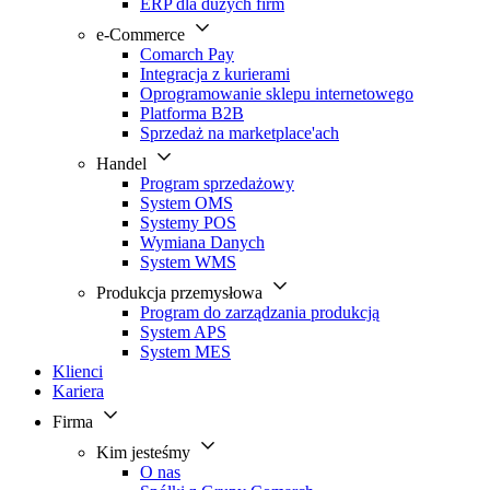
ERP dla dużych firm
e-Commerce
Comarch Pay
Integracja z kurierami
Oprogramowanie sklepu internetowego
Platforma B2B
Sprzedaż na marketplace'ach
Handel
Program sprzedażowy
System OMS
Systemy POS
Wymiana Danych
System WMS
Produkcja przemysłowa
Program do zarządzania produkcją
System APS
System MES
Klienci
Kariera
Firma
Kim jesteśmy
O nas