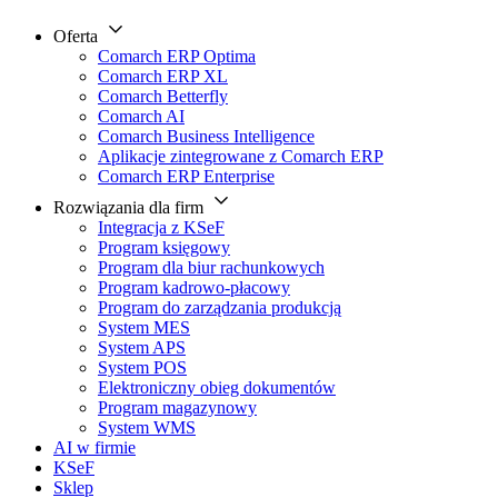
Oferta
Comarch ERP Optima
Comarch ERP XL
Comarch Betterfly
Comarch AI
Comarch Business Intelligence
Aplikacje zintegrowane z Comarch ERP
Comarch ERP Enterprise
Rozwiązania dla firm
Integracja z KSeF
Program księgowy
Program dla biur rachunkowych
Program kadrowo-płacowy
Program do zarządzania produkcją
System MES
System APS
System POS
Elektroniczny obieg dokumentów
Program magazynowy
System WMS
AI w firmie
KSeF
Sklep