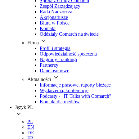
Spółki z Grupy Comarch
Zespół Zarządzający
Rada Nadzorcza
Akcjonariusze
Biura w Polsce
Kontakt
Oddziały Comarch na świecie
Firma
Profil i strategia
Odpowiedzialność społeczna
Nagrody i rankingi
Partnerzy
Dane osobowe
Aktualności
Informacje prasowe, raporty bieżące
Wydarzenia, konferencje
Podcasty - "IT Talks with Comarch"
Kontakt dla mediów
Język
PL
PL
EN
DE
FR