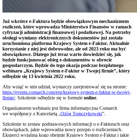
Już wkrótce e-Faktura będzie obowiązkowym mechanizmem
rozliczeń, które wprowadza Ministerstwo Finansów w ramach
cyfryzacji administracji finansowej i podatkowej. Na potrzeby
obsługi wymiany elektronicznych dokumentów już została
uruchomiona platforma Krajowy System e-Faktur. Aktualnie
korzystanie z niej jest dobrowolne, ale od 2023 roku ma być
obowiązkowe. Dlatego już teraz warto dowiedzieć się, jak
będzie funkcjonować obieg e-dokumentów w obrocie
gospodarczym. Będzie do tego okazja podczas bezpłatnego
webinaru „Krajowy System e-Faktur w Twojej firmie”, który
odbędzie się 13 kwietnia 2022 roku.
Aby wziąć w nim udział, wystarczy zarejestrować się na stronie:
https://events.comarch.com/erp/krajowy-system-e-faktur-w-twojej-
firmie/
. Szkolenie odbędzie się w formule
online
.
Organizatorem webinaru jest firma informatyczna Comarch
we współpracy z Kancelarią „
Ożóg Tomczykowski
”.
Szkolenie to zestaw podstawowych informacji o e-Fakturach oraz
obowiązkach, jakie wprowadza nowy przepis o rozliczeniach.
Eksperci wyjaśnią kogo obejmie Krajowy System e-Faktur i jakie