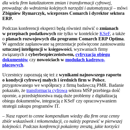
dla wielu firm katalizatorem zmian i transformacji cyfrowej,
prowadząc do wdrożenia kolejnych narzędzi i automatyzacji
– mówi
Zbigniew Rymarczyk, wiceprezes Comarch i dyrektor sektora
ERP.
Podczas konferencji eksperci będą również mówić o
zmianach
w przepisach podatkowych
nie tylko w kontekście
KSeF
, a także
o
planach rozwojowych dla programu Comarch ERP Optima
.
W agendzie zaplanowane są prezentacje poświęcone zastosowaniu
sztucznej inteligencji w księgowości
, wyzwaniach firmy
związanych z
cyberbezpieczeństwem,
cyfryzacją obiegu
dokumentów
czy
nowościach w
modułach kadrowo-
płacowych
.
Uczestnicy zapoznają się też z
wynikami najnowszego raportu
o kondycji cyfrowej małych i średnich firm w Polsce
,
przygotowanego we współpracy z firmą badawczą PMR. Badanie
pokazało, że
transformacja cyfrowa
sektora MŚP przebiega dość
opornie, a przedsiębiorstwa mają duże problemy z digitalizacją
obiegu dokumentów, integracją z KSeF czy opracowywaniem
strategii zakupu programów IT.
–
Nasz raport to cenne kompendium wiedzy dla firm oraz cenny
zbiór wskazówek i rekomendacji, co należy poprawić w pierwszej
kolejności. Podczas konferencji pokażemy zresztą, jakie korzyści