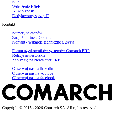
KSeF
Wdrożenie KSeF
AI w biznesie
Dedykowany sprzęt IT
Kontakt
Numery telefonów
Znajdź Partnera Comarch
Kontakt - wsparcie techniczne (Asysta)
Forum użytkowników systemów Comarch ERP
Relacje inwestorskie
Zapisz się na Newsletter ERP
Obserwuj nas na
linkedin
Obserwuj nas na
youtube
Obserwuj nas na
facebook
Copyright © 2015 - 2026 Comarch SA. All rights reserved.