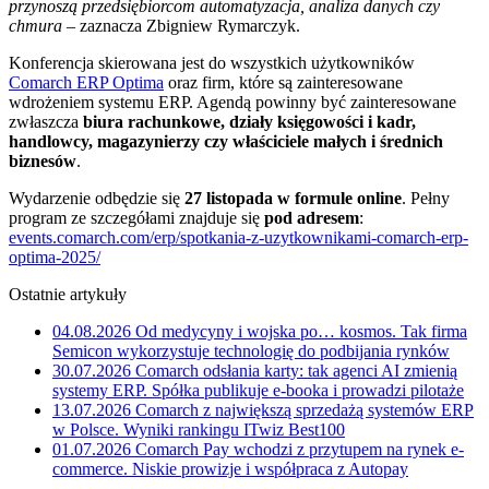
przynoszą przedsiębiorcom automatyzacja, analiza danych czy
chmura
– zaznacza Zbigniew Rymarczyk.
Konferencja skierowana jest do wszystkich użytkowników
Comarch ERP Optima
oraz firm, które są zainteresowane
wdrożeniem systemu ERP. Agendą powinny być zainteresowane
zwłaszcza
biura rachunkowe, działy księgowości i kadr,
handlowcy, magazynierzy czy właściciele małych i średnich
biznesów
.
Wydarzenie odbędzie się
27 listopada w formule online
. Pełny
program ze szczegółami znajduje się
pod adresem
:
events.comarch.com/erp/spotkania-z-uzytkownikami-comarch-erp-
optima-2025/
Ostatnie artykuły
04.08.2026
Od medycyny i wojska po… kosmos. Tak firma
Semicon wykorzystuje technologię do podbijania rynków
30.07.2026
Comarch odsłania karty: tak agenci AI zmienią
systemy ERP. Spółka publikuje e-booka i prowadzi pilotaże
13.07.2026
Comarch z największą sprzedażą systemów ERP
w Polsce. Wyniki rankingu ITwiz Best100
01.07.2026
Comarch Pay wchodzi z przytupem na rynek e-
commerce. Niskie prowizje i współpraca z Autopay