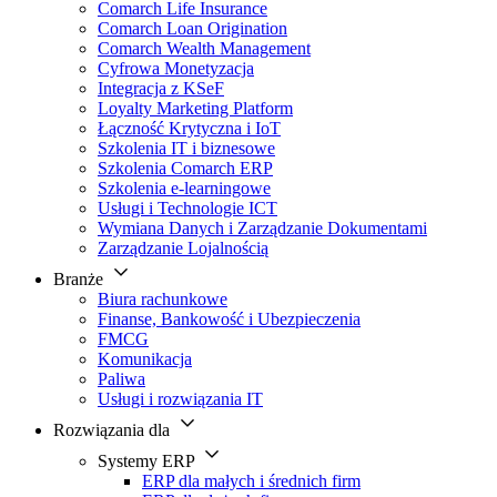
Comarch Life Insurance
Comarch Loan Origination
Comarch Wealth Management
Cyfrowa Monetyzacja
Integracja z KSeF
Loyalty Marketing Platform
Łączność Krytyczna i IoT
Szkolenia IT i biznesowe
Szkolenia Comarch ERP
Szkolenia e-learningowe
Usługi i Technologie ICT
Wymiana Danych i Zarządzanie Dokumentami
Zarządzanie Lojalnością
Branże
Biura rachunkowe
Finanse, Bankowość i Ubezpieczenia
FMCG
Komunikacja
Paliwa
Usługi i rozwiązania IT
Rozwiązania dla
Systemy ERP
ERP dla małych i średnich firm