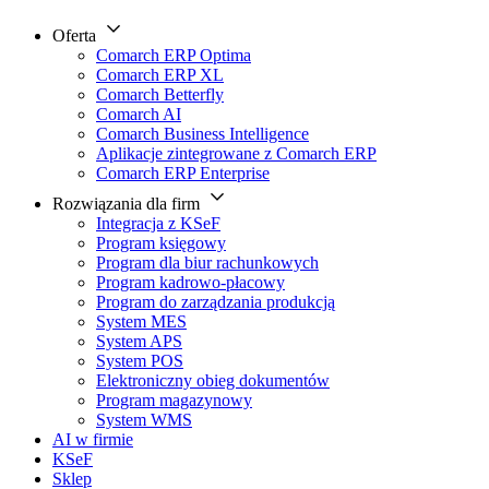
Oferta
Comarch ERP Optima
Comarch ERP XL
Comarch Betterfly
Comarch AI
Comarch Business Intelligence
Aplikacje zintegrowane z Comarch ERP
Comarch ERP Enterprise
Rozwiązania dla firm
Integracja z KSeF
Program księgowy
Program dla biur rachunkowych
Program kadrowo-płacowy
Program do zarządzania produkcją
System MES
System APS
System POS
Elektroniczny obieg dokumentów
Program magazynowy
System WMS
AI w firmie
KSeF
Sklep