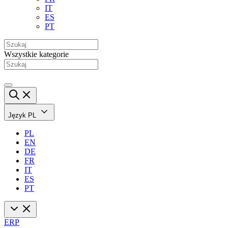
IT
ES
PT
Wszystkie kategorie
Język
PL
PL
EN
DE
FR
IT
ES
PT
ERP