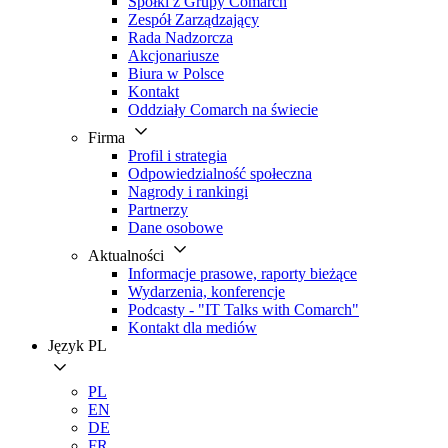
Spółki z Grupy Comarch
Zespół Zarządzający
Rada Nadzorcza
Akcjonariusze
Biura w Polsce
Kontakt
Oddziały Comarch na świecie
Firma
Profil i strategia
Odpowiedzialność społeczna
Nagrody i rankingi
Partnerzy
Dane osobowe
Aktualności
Informacje prasowe, raporty bieżące
Wydarzenia, konferencje
Podcasty - "IT Talks with Comarch"
Kontakt dla mediów
Język
PL
PL
EN
DE
FR