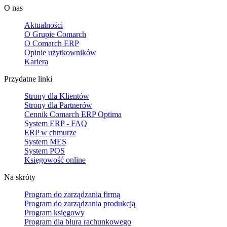
O nas
Aktualności
O Grupie Comarch
O Comarch ERP
Opinie użytkowników
Kariera
Przydatne linki
Strony dla Klientów
Strony dla Partnerów
Cennik Comarch ERP Optima
System ERP - FAQ
ERP w chmurze
System MES
System POS
Księgowość online
Na skróty
Program do zarządzania firmą
Program do zarządzania produkcją
Program księgowy
Program dla biura rachunkowego