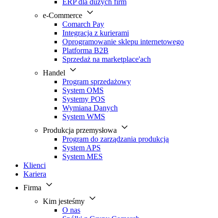
ERP dla dużych firm
e-Commerce
Comarch Pay
Integracja z kurierami
Oprogramowanie sklepu internetowego
Platforma B2B
Sprzedaż na marketplace'ach
Handel
Program sprzedażowy
System OMS
Systemy POS
Wymiana Danych
System WMS
Produkcja przemysłowa
Program do zarządzania produkcją
System APS
System MES
Klienci
Kariera
Firma
Kim jesteśmy
O nas