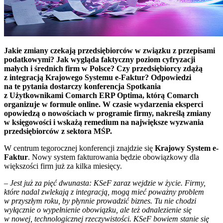
Jakie zmiany czekają przedsiębiorców w związku z przepisami
podatkowymi? Jak wygląda faktyczny poziom cyfryzacji
małych i średnich firm w Polsce? Czy przedsiębiorcy zdążą
z integracją Krajowego Systemu e-Faktur? Odpowiedzi
na te pytania dostarczy konferencja Spotkania
z Użytkownikami Comarch ERP Optima, którą Comarch
organizuje w formule online. W czasie wydarzenia eksperci
opowiedzą o nowościach w programie firmy, nakreślą zmiany
w księgowości i wskażą remedium na największe wyzwania
przedsiębiorców z sektora MŚP.
W centrum tegorocznej konferencji znajdzie się
Krajowy System e-
Faktur
. Nowy system fakturowania będzie obowiązkowy dla
większości firm już za kilka miesięcy.
–
Jest już za pięć dwunasta: KSeF zaraz wejdzie w życie. Firmy,
które nadal zwlekają z integracją, mogą mieć poważny problem
w przyszłym roku, by płynnie prowadzić biznes. Tu nie chodzi
wyłącznie o wypełnienie obowiązku, ale też odnalezienie się
w nowej, technologicznej rzeczywistości. KSeF bowiem stanie się