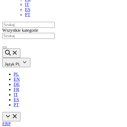
IT
ES
PT
Wszystkie kategorie
Język
PL
PL
EN
DE
FR
IT
ES
PT
ERP