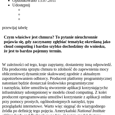
Opublikowano
13.07.2011
Udostępnij
przewijaj tabelę
Czym właściwe jest chmura? To pytanie nieuchronnie
pojawia się, gdy zaczynamy zgłębiać tematykę określaną jako
cloud computing i bardzo szybko dochodzimy do wniosku,
że jest to bardzo pojemny termin.
W zależności od tego, kogo zapytamy, dostaniemy inną odpowiedź.
Dla producenta sprzętu chmura to zdolność do zapewnienia mocy
obliczeniowej dynamicznie skalowanej zgodnie z aktualnym
zapotrzebowaniem odbiorcy. Producent platformy programistycznej
natomiast będzie dostarczał środowisko programistyczne
i narzędzia, które umożliwią stworzenie aplikacji korzystającychz
infrastruktury udostępnionej w modelu cloud computing. Z kolei
producent oprogramowania umożliwi korzystanie z aplikacji online
przy pomocy prostych, ogólnodostępnych narzędzi, typu
przeglądarki internetowe. Warto więc sięgnąć do wiarygodnego
źródła po definicję tego pojęcia. Amerykański
National Institute