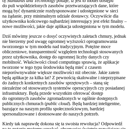
of Standards and Technology
podaje, iż jest to model dostępu
do puli współdzielonych zasobów przetwarzających dane, które
mogą być dynamicznie rozdysponowane i udostępnione w sieci
na żądanie, przy minimalnym udziale dostawcy. Oczywiście dla
użytkownika końcowego najbardziej interesujący jest efekt finalny –
nowe możliwości, jakie daje aplikacja udostępniona w tym modelu.
Dziś mówimy jeszcze o dosyć oczywistych zaletach chmury, jednak
nie bierzemy pod uwagę ogromnej wyższości oprogramowania
tworzonego w tym modelu nad tradycyjnym. Potężne moce
obliczeniowe, transparentność względem technologii stosowanych
przez użytkownika, dostęp do ogromnej liczby danych czy
mobilność. Właściwości cloud computingu sprawią, że aplikacje
tworzone w tego typu środowisku będą mieć z czasem
nieporównywalnie większe możliwości niż obecnie. Jakie zatem
będą aplikacje za kilka lat? Z pewnością skalowalne i nieprzypisane
do żadnych konkretnych zasobów sprzętowych – staną się
niezależne od stosowanych systemów operacyjnych czy posiadanej
infrastruktury. Będą przede wszystkim oferować dostęp
do ogromnych zasobów zgromadzonych w ogólnie dostępnych
publicznych chmurach (
public cloud
). Będą bardziej inteligentne,
bazujące na naszym profilu społecznościowym, bardziej
spersonalizowane i dostosowane do naszych potrzeb.
Kiedy tak naprawdę dokona się ta swoista rewolucja? Odpowiedź
na to pytanie możemy uzyskać, obserwując świetnie rozwijający się