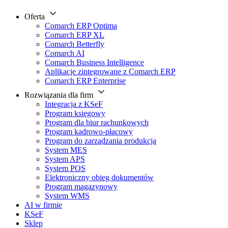
Oferta
Comarch ERP Optima
Comarch ERP XL
Comarch Betterfly
Comarch AI
Comarch Business Intelligence
Aplikacje zintegrowane z Comarch ERP
Comarch ERP Enterprise
Rozwiązania dla firm
Integracja z KSeF
Program księgowy
Program dla biur rachunkowych
Program kadrowo-płacowy
Program do zarządzania produkcją
System MES
System APS
System POS
Elektroniczny obieg dokumentów
Program magazynowy
System WMS
AI w firmie
KSeF
Sklep