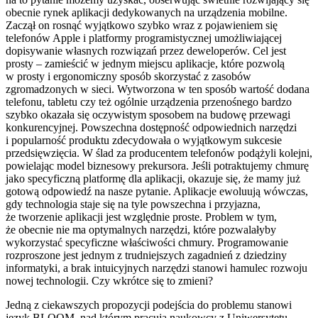
obecnie rynek aplikacji dedykowanych na urządzenia mobilne.
Zaczął on rosnąć wyjątkowo szybko wraz z pojawieniem się
telefonów Apple i platformy programistycznej umożliwiającej
dopisywanie własnych rozwiązań przez deweloperów. Cel jest
prosty – zamieścić w jednym miejscu aplikacje, które pozwolą
w prosty i ergonomiczny sposób skorzystać z zasobów
zgromadzonych w sieci. Wytworzona w ten sposób wartość dodana
telefonu, tabletu czy też ogólnie urządzenia przenośnego bardzo
szybko okazała się oczywistym sposobem na budowę przewagi
konkurencyjnej. Powszechna dostępność odpowiednich narzędzi
i popularność produktu zdecydowała o wyjątkowym sukcesie
przedsięwzięcia. W ślad za producentem telefonów podążyli kolejni,
powielając model biznesowy prekursora. Jeśli potraktujemy chmurę
jako specyficzną platformę dla aplikacji, okazuje się, że mamy już
gotową odpowiedź na nasze pytanie. Aplikacje ewoluują wówczas,
gdy technologia staje się na tyle powszechna i przyjazna,
że tworzenie aplikacji jest względnie proste. Problem w tym,
że obecnie nie ma optymalnych narzędzi, które pozwalałyby
wykorzystać specyficzne właściwości chmury. Programowanie
rozproszone jest jednym z trudniejszych zagadnień z dziedziny
informatyki, a brak intuicyjnych narzędzi stanowi hamulec rozwoju
nowej technologii. Czy wkrótce się to zmieni?
Jedną z ciekawszych propozycji podejścia do problemu stanowi
język BLOOM, nad którym pracują naukowcy z Uniwersytetu