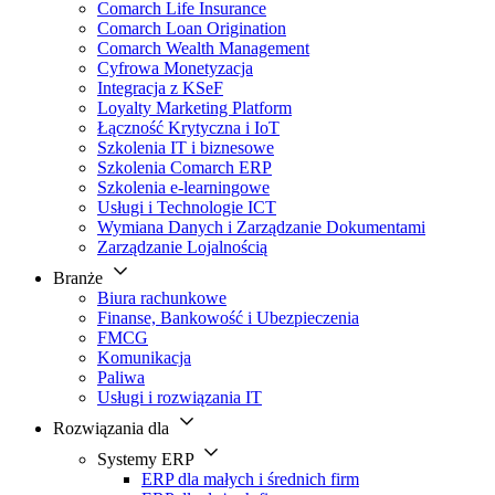
Comarch Life Insurance
Comarch Loan Origination
Comarch Wealth Management
Cyfrowa Monetyzacja
Integracja z KSeF
Loyalty Marketing Platform
Łączność Krytyczna i IoT
Szkolenia IT i biznesowe
Szkolenia Comarch ERP
Szkolenia e-learningowe
Usługi i Technologie ICT
Wymiana Danych i Zarządzanie Dokumentami
Zarządzanie Lojalnością
Branże
Biura rachunkowe
Finanse, Bankowość i Ubezpieczenia
FMCG
Komunikacja
Paliwa
Usługi i rozwiązania IT
Rozwiązania dla
Systemy ERP
ERP dla małych i średnich firm