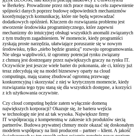
w Berkeley. Prowadzone przez nich prace mają na celu zapewnienie
spójności danych poprzez budowę odpowiednich mechanizmów
koordynujących komunikację, które nie będą wprowadzać
dodatkowych opóźnień. Kluczem do rozwiązania problemu jest
stworzenie środowiska programistycznego, które zapewni
mechanizmy do intuicyjnej obsługi wszystkich anomalii związanych
z tym trudnym zagadnieniem. W momencie, kiedy programiści
zyskają proste narzędzia, ułatwiające poruszanie się w nowym
środowisku, tylko „niebo będzie granicą” rozwoju oprogramowania.
Nie ulega wątpliwości, iż ogromny potencjał rynku związany
z chmurą jest dostrzegany przez największych graczy na rynku IT.
Oczywiście jest jeszcze wiele barier do pokonania, ale ci, którzy już
teraz zdecydują się na model biznesowy oparty na cloud
computingu, mają szansę zbudować ogromną przewagę
konkurencyjną i skorzystać z niej w krytycznym momencie, kiedy
rozwiązania tego typu staną się dla wszystkich dostępne, a korzyści
z ich użytkowania oczywiste.
Czy cloud computing będzie zatem wyłącznie domeną
największych korporacji? Okazuje się, że bariera wejścia
w technologię nie jest aż tak wysoka. Największe firmy
IT współpracują z kompetentną w zakresie ich produktów siecią
partnerów. Budowa prywatnej chmury może okazać się doskonałym
modelem współpracy na linii producent – partner – klient. A jakość
świadczonych w ten sposób usług osiągnie zupełnie nowy poziom.