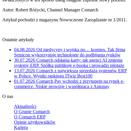
Autor: Robert Różycki, Channel Manager Comarch
Artykuł pochodzi z magazynu Nowoczesne Zarządzanie nr 1/2011.
Ostatnie artykuły
04.08.2026
Od medycyny i wojska po… kosmos. Tak firma
Semicon wykorzystuje technologię do podbijania rynków
30.07.2026
Comarch odsłania karty: tak agenci AI zmienią
systemy ERP. Spółka publikuje e-booka i prowadzi pilotaże
13.07.2026
Comarch z największą sprzedażą systemów ERP
w Polsce. Wyniki rankingu ITwiz Best100
01.07.2026
Comarch Pay wchodzi z przytupem na rynek e-
commerce. Niskie prowizje i współpraca z Autopay
O nas
Aktualności
O Grupie Comarch
O Comarch ERP
Opinie użytkowników
Kariera