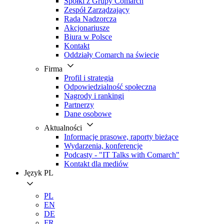
Spółki z Grupy Comarch
Zespół Zarządzający
Rada Nadzorcza
Akcjonariusze
Biura w Polsce
Kontakt
Oddziały Comarch na świecie
Firma
Profil i strategia
Odpowiedzialność społeczna
Nagrody i rankingi
Partnerzy
Dane osobowe
Aktualności
Informacje prasowe, raporty bieżące
Wydarzenia, konferencje
Podcasty - "IT Talks with Comarch"
Kontakt dla mediów
Język
PL
PL
EN
DE
FR