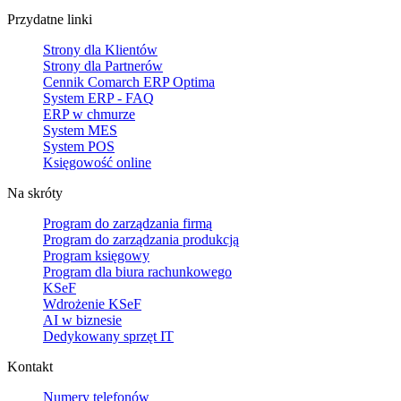
Przydatne linki
Strony dla Klientów
Strony dla Partnerów
Cennik Comarch ERP Optima
System ERP - FAQ
ERP w chmurze
System MES
System POS
Księgowość online
Na skróty
Program do zarządzania firmą
Program do zarządzania produkcją
Program księgowy
Program dla biura rachunkowego
KSeF
Wdrożenie KSeF
AI w biznesie
Dedykowany sprzęt IT
Kontakt
Numery telefonów