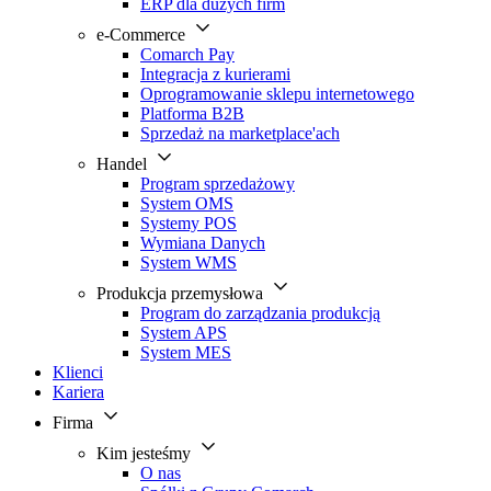
ERP dla dużych firm
e-Commerce
Comarch Pay
Integracja z kurierami
Oprogramowanie sklepu internetowego
Platforma B2B
Sprzedaż na marketplace'ach
Handel
Program sprzedażowy
System OMS
Systemy POS
Wymiana Danych
System WMS
Produkcja przemysłowa
Program do zarządzania produkcją
System APS
System MES
Klienci
Kariera
Firma
Kim jesteśmy
O nas