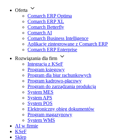
Oferta
Comarch ERP Optima
Comarch ERP XL
Comarch Betterfly
Comarch AI
Comarch Business Intelligence
Aplikacje zintegrowane z Comarch ERP
Comarch ERP Enterprise
Rozwiązania dla firm
Integracja z KSeF
Program księgowy
Program dla biur rachunkowych
Program kadrowo-płacowy
Program do zarządzania produkcją
System MES
System APS
System POS
Elektroniczny obieg dokumentów
Program magazynowy
System WMS
AI w firmie
KSeF
Sklep