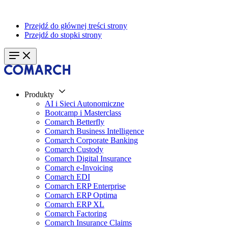
Przejdź do głównej treści strony
Przejdź do stopki strony
Produkty
AI i Sieci Autonomiczne
Bootcamp i Masterclass
Comarch Betterfly
Comarch Business Intelligence
Comarch Corporate Banking
Comarch Custody
Comarch Digital Insurance
Comarch e-Invoicing
Comarch EDI
Comarch ERP Enterprise
Comarch ERP Optima
Comarch ERP XL
Comarch Factoring
Comarch Insurance Claims