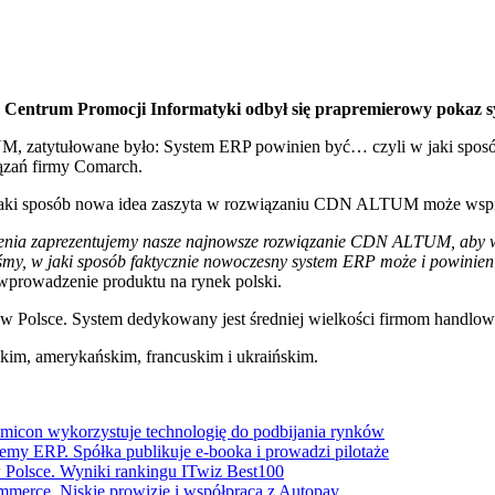
ez Centrum Promocji Informatyki odbył się prapremierowy pok
, zatytułowane było: System ERP powinien być… czyli w jaki spos
ązań firmy Comarch.
w jaki sposób nowa idea zaszyta w rozwiązaniu CDN ALTUM może wspi
nia zaprezentujemy nasze najnowsze rozwiązanie CDN ALTUM, aby wyw
my, w jaki sposób faktycznie nowoczesny system ERP może i powinien 
wprowadzenie produktu na rynek polski.
Polsce. System dedykowany jest średniej wielkości firmom handlo
ckim, amerykańskim, francuskim i ukraińskim.
icon wykorzystuje technologię do podbijania rynków
temy ERP. Spółka publikuje e-booka i prowadzi pilotaże
Polsce. Wyniki rankingu ITwiz Best100
merce. Niskie prowizje i współpraca z Autopay