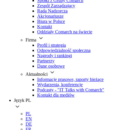
Spółki z Grupy Comarch
Zespół Zarządzający
Rada Nadzorcza
Akcjonariusze
Biura w Polsce
Kontakt
Oddziały Comarch na świecie
Firma
Profil i strategia
Odpowiedzialność społeczna
Nagrody i rankingi
Partnerzy
Dane osobowe
Aktualności
Informacje prasowe, raporty bieżące
Wydarzenia, konferencje
Podcasty - "IT Talks with Comarch"
Kontakt dla mediów
Język
PL
PL
EN
DE
FR