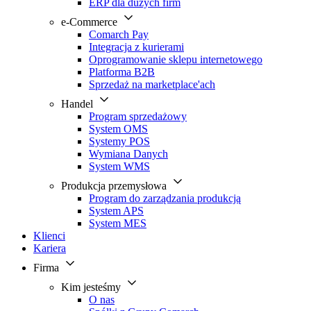
ERP dla dużych firm
e-Commerce
Comarch Pay
Integracja z kurierami
Oprogramowanie sklepu internetowego
Platforma B2B
Sprzedaż na marketplace'ach
Handel
Program sprzedażowy
System OMS
Systemy POS
Wymiana Danych
System WMS
Produkcja przemysłowa
Program do zarządzania produkcją
System APS
System MES
Klienci
Kariera
Firma
Kim jesteśmy
O nas