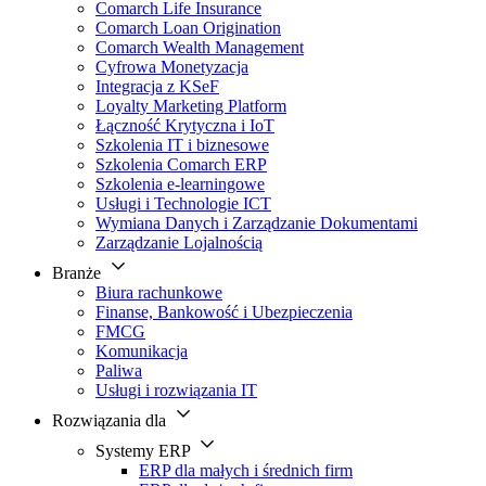
Comarch Life Insurance
Comarch Loan Origination
Comarch Wealth Management
Cyfrowa Monetyzacja
Integracja z KSeF
Loyalty Marketing Platform
Łączność Krytyczna i IoT
Szkolenia IT i biznesowe
Szkolenia Comarch ERP
Szkolenia e-learningowe
Usługi i Technologie ICT
Wymiana Danych i Zarządzanie Dokumentami
Zarządzanie Lojalnością
Branże
Biura rachunkowe
Finanse, Bankowość i Ubezpieczenia
FMCG
Komunikacja
Paliwa
Usługi i rozwiązania IT
Rozwiązania dla
Systemy ERP
ERP dla małych i średnich firm