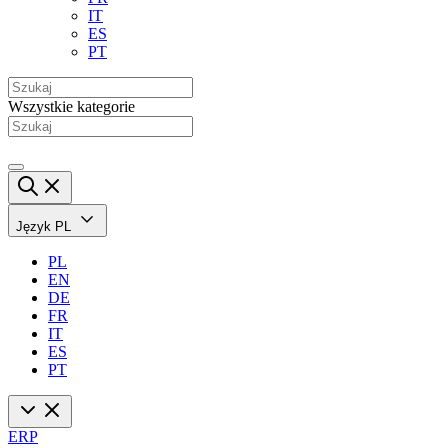
IT
ES
PT
Wszystkie kategorie
Język
PL
PL
EN
DE
FR
IT
ES
PT
ERP