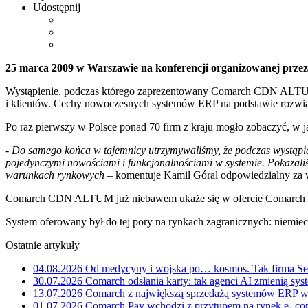
Udostępnij
25 marca 2009 w Warszawie na konferencji organizowanej prz
Wystąpienie, podczas którego zaprezentowany Comarch CDN ALTUM
i klientów. Cechy nowoczesnych systemów ERP na podstawie rozwi
Po raz pierwszy w Polsce ponad 70 firm z kraju mogło zobaczyć, 
-
Do samego końca w tajemnicy utrzymywaliśmy, że podczas wystąpie
pojedynczymi nowościami i funkcjonalnościami w systemie. Pokazaliś
warunkach rynkowych
– komentuje Kamil Góral odpowiedzialny za 
Comarch CDN ALTUM już niebawem ukaże się w ofercie Comarch w 
System oferowany był do tej pory na rynkach zagranicznych: niemie
Ostatnie artykuły
04.08.2026
Od medycyny i wojska po… kosmos. Tak firma Sem
30.07.2026
Comarch odsłania karty: tak agenci AI zmienią sys
13.07.2026
Comarch z największą sprzedażą systemów ERP w 
01.07.2026
Comarch Pay wchodzi z przytupem na rynek e- com